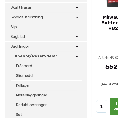
Skaftfräsar
Milwa
Skyddsutrustning
Batter
Slip
HB2
Sågblad
Sågklingor
Tillbehör/Reservdelar
Art.Nr: 49
552
Fräsbord
Glidmedel
(442 kr exk
Kullager
Mellanläggsringar
L
Reduktionsringar
v
Set