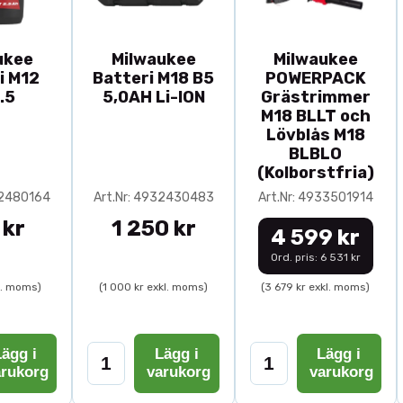
ukee
Milwaukee
Milwaukee
i M12
Batteri M18 B5
POWERPACK
.5
5,0AH Li-ION
Grästrimmer
M18 BLLT och
Lövblås M18
BLBLO
(Kolborstfria)
32480164
Art.Nr: 4932430483
Art.Nr: 4933501914
 kr
1 250 kr
4 599 kr
Ord. pris: 6 531 kr
l. moms)
(1 000 kr exkl. moms)
(3 679 kr exkl. moms)
ägg i
Lägg i
Lägg i
arukorg
varukorg
varukorg