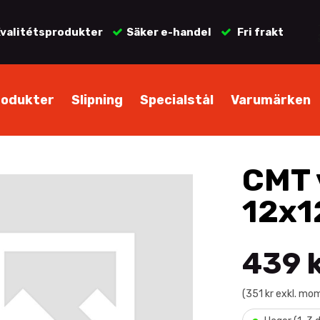
valitétsprodukter
Säker e-handel
Fri frakt
rodukter
Slipning
Specialstål
Varumärken
CMT 
12x12
439 
(351 kr exkl. mo