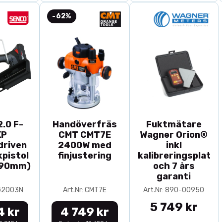
-62%
.0 F-
Handöverfräs
Fuktmätare
XP
CMT CMT7E
Wagner Orion®
driven
2400W med
inkl
pistol
finjustering
kalibreringsplatta
-90mm)
och 7 års
garanti
0G2003N
Art.Nr: CMT7E
Art.Nr: 890-00950
5 749 kr
4 kr
4 749 kr