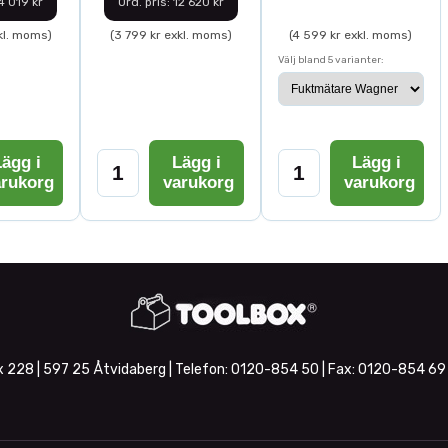
14 019 kr
Ord. pris: 12 620 kr
kl. moms)
(3 799 kr exkl. moms)
(4 599 kr exkl. moms)
Välj bland 5 varianter:
ägg i
Lägg i
Lägg i
arukorg
varukorg
varukorg
 228 | 597 25 Åtvidaberg | Telefon:
0120-854 50
| Fax:
0120-854 69