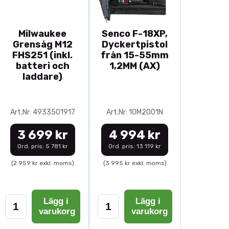
Milwaukee
Senco F-18XP,
Grensåg M12
Dyckertpistol
FHS251 (inkl.
från 15-55mm
batteri och
1,2MM (AX)
laddare)
Art.Nr: 4933501917
Art.Nr: 10M2001N
3 699 kr
4 994 kr
Ord. pris: 5 781 kr
Ord. pris: 13 119 kr
(2 959 kr exkl. moms)
(3 995 kr exkl. moms)
Lägg i
Lägg i
varukorg
varukorg