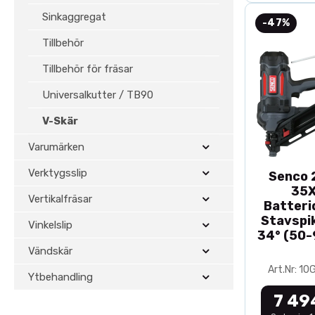
Sinkaggregat
-47%
Tillbehör
Tillbehör för fräsar
Universalkutter / TB90
V-Skär
Varumärken
Verktygsslip
Senco 2
35
Vertikalfräsar
Batteri
Stavspik
Vinkelslip
34° (50
Vändskär
Art.Nr: 1
Ytbehandling
7 49