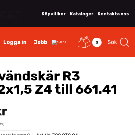
Köpvillkor
Kataloger
Kontakta oss
Logga in
Jobb
Sök
0
vändskär R3
x1,5 Z4 till 661.41
kr
ms)