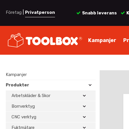
|
Företag
Privatperson
Snabb leverans
K
Kampanjer
P
Kampanjer
Produkter
Arbetskläder & Skor
Borrverktyg
CNC verktyg
Fuktmätare