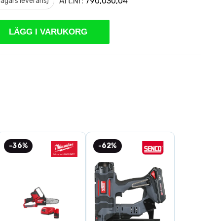
Art.Nr:
790,030,04
 dagars leverans)
LÄGG I VARUKORG
-36%
-62%