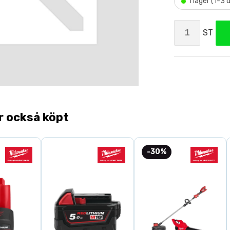
•
I lager (1-3
ST
r också köpt
-30%