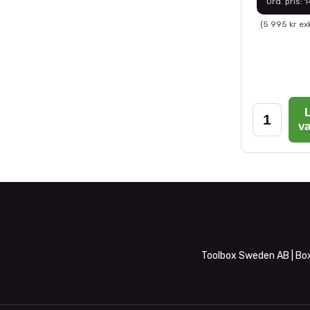
Ord. pris: 
(5 995 kr ex
L
v
Toolbox Sweden AB | Box