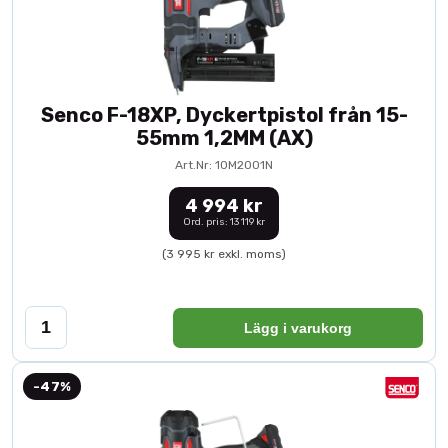
Senco F-18XP, Dyckertpistol från 15-
55mm 1,2MM (AX)
Art.Nr: 10M2001N
4 994 kr
Ord. pris: 13 119 kr
(3 995 kr exkl. moms)
Lägg i varukorg
-47%