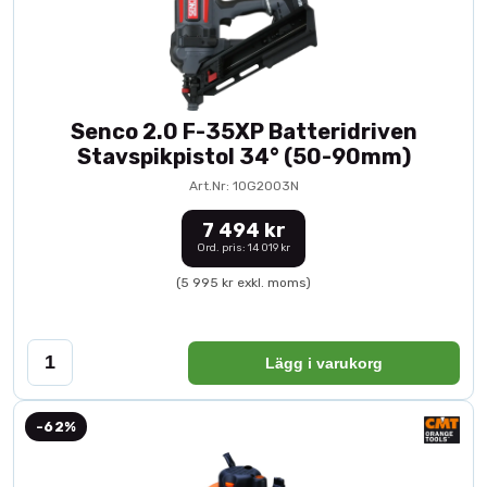
Senco 2.0 F-35XP Batteridriven
Stavspikpistol 34° (50-90mm)
Art.Nr: 10G2003N
7 494 kr
Ord. pris: 14 019 kr
(5 995 kr exkl. moms)
Lägg i varukorg
-62%