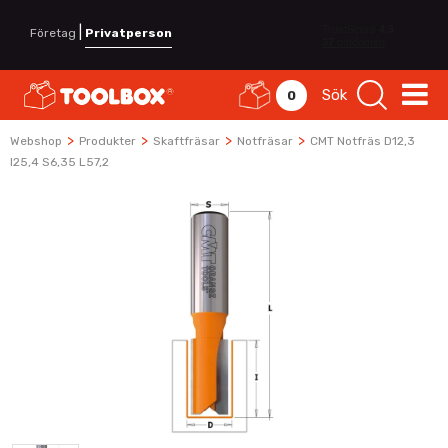
|
Företag
Privatperson
Sök
0
>
>
>
>
Webshop
Produkter
Skaftfräsar
Notfräsar
CMT Notfräs D12,3
I25,4 S6,35 L57,2