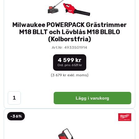
Milwaukee POWERPACK Grästrimmer
M18 BLLT och Lövblås M18 BLBLO
(Kolborstfria)
Art.Nr: 4933501914
4 599 kr
Ord. pris: 6 531 kr
(3 679 kr exkl. moms)
Lägg i varukorg
-36%