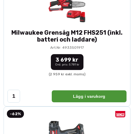
Milwaukee Grensåg M12 FHS251 (inkl.
batteri och laddare)
Art.Nr: 4933501917
3 699 kr
Ord. pris: 5 781 kr
(2 959 kr exkl. moms)
Lägg i varukorg
-62%