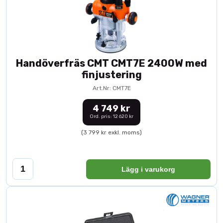
Handöverfräs CMT CMT7E 2400W med
finjustering
Art.Nr: CMT7E
4 749 kr
Ord. pris: 12 620 kr
(3 799 kr exkl. moms)
Lägg i varukorg