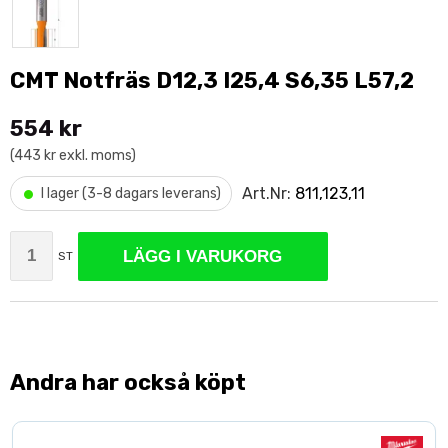
CMT Notfräs D12,3 I25,4 S6,35 L57,2
554 kr
(443 kr exkl. moms)
•
Art.Nr:
811,123,11
I lager (3-8 dagars leverans)
LÄGG I VARUKORG
ST
Andra har också köpt