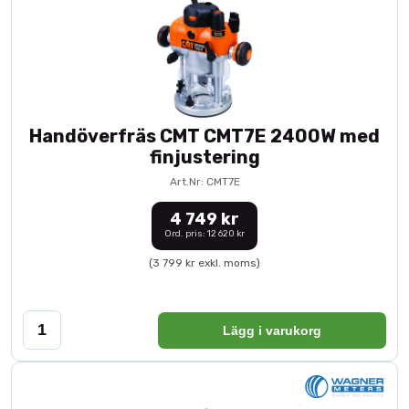
Handöverfräs CMT CMT7E 2400W med
finjustering
Art.Nr: CMT7E
4 749 kr
Ord. pris: 12 620 kr
(3 799 kr exkl. moms)
Lägg i varukorg