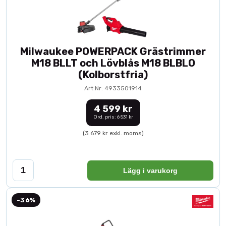
Milwaukee POWERPACK Grästrimmer
M18 BLLT och Lövblås M18 BLBLO
(Kolborstfria)
Art.Nr: 4933501914
4 599 kr
Ord. pris: 6 531 kr
(3 679 kr exkl. moms)
Lägg i varukorg
-36%