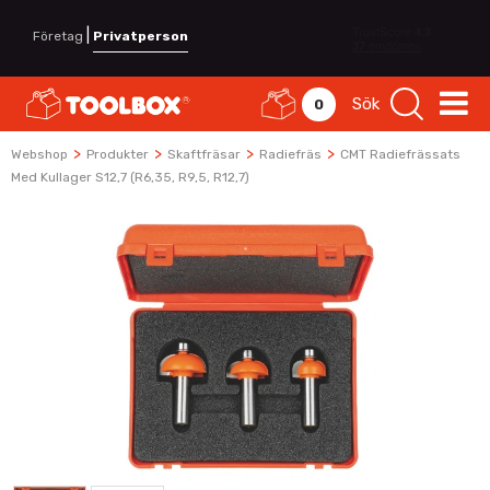
|
Företag
Privatperson
Sök
0
>
>
>
>
Webshop
Produkter
Skaftfräsar
Radiefräs
CMT Radiefrässats
Med Kullager S12,7 (R6,35, R9,5, R12,7)