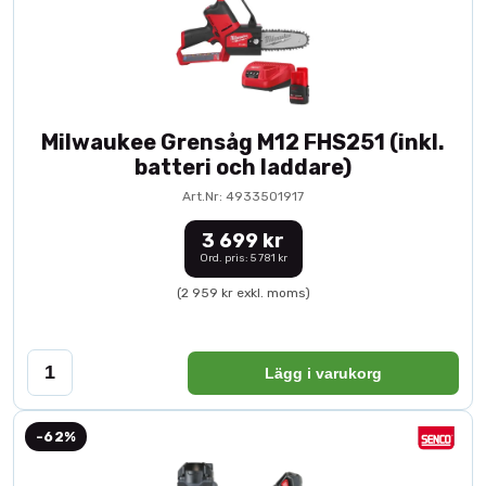
Milwaukee Grensåg M12 FHS251 (inkl.
batteri och laddare)
Art.Nr: 4933501917
3 699 kr
Ord. pris: 5 781 kr
(2 959 kr exkl. moms)
Lägg i varukorg
-62%