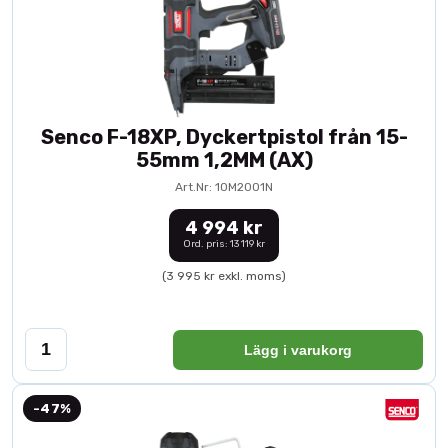
Senco F-18XP, Dyckertpistol från 15-
55mm 1,2MM (AX)
Art.Nr: 10M2001N
4 994 kr
Ord. pris: 13 119 kr
(3 995 kr exkl. moms)
Lägg i varukorg
-47%