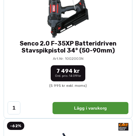
Senco 2.0 F-35XP Batteridriven
Stavspikpistol 34° (50-90mm)
Art.Nr: 10G2003N
7 494 kr
Ord. pris: 14 019 kr
(5 995 kr exkl. moms)
Lägg i varukorg
-62%