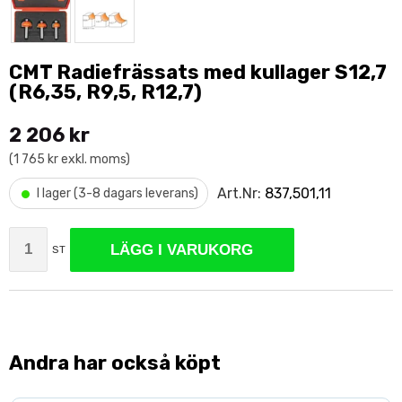
CMT Radiefrässats med kullager S12,7
(R6,35, R9,5, R12,7)
2 206 kr
(1 765 kr exkl. moms)
•
Art.Nr:
837,501,11
I lager (3-8 dagars leverans)
LÄGG I VARUKORG
ST
Andra har också köpt