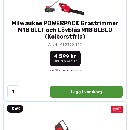
Milwaukee POWERPACK Grästrimmer
M18 BLLT och Lövblås M18 BLBLO
(Kolborstfria)
Art.Nr: 4933501914
4 599 kr
Ord. pris: 6 531 kr
(3 679 kr exkl. moms)
Lägg i varukorg
-36%