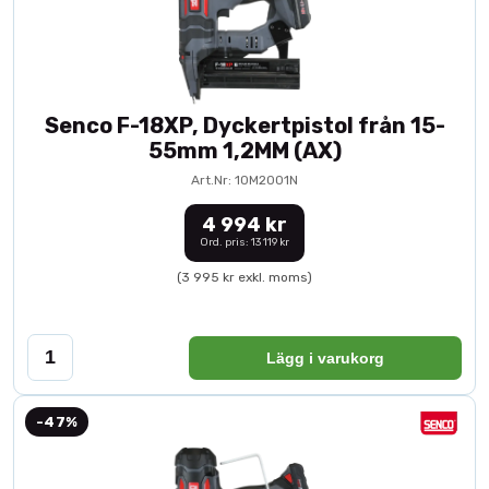
Senco F-18XP, Dyckertpistol från 15-
55mm 1,2MM (AX)
Art.Nr: 10M2001N
4 994 kr
Ord. pris: 13 119 kr
(3 995 kr exkl. moms)
Lägg i varukorg
-47%