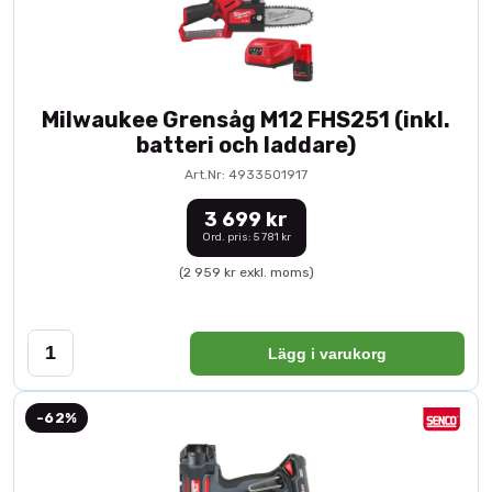
Milwaukee Grensåg M12 FHS251 (inkl.
batteri och laddare)
Art.Nr: 4933501917
3 699 kr
Ord. pris: 5 781 kr
(2 959 kr exkl. moms)
Lägg i varukorg
-62%