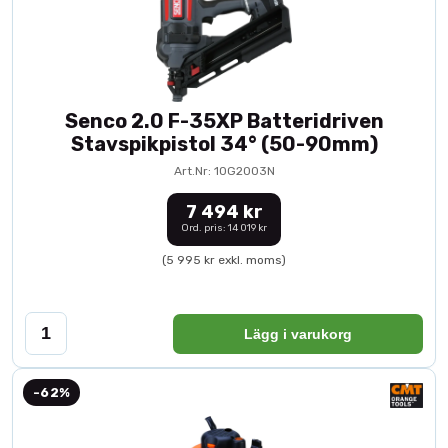
Senco 2.0 F-35XP Batteridriven
Stavspikpistol 34° (50-90mm)
Art.Nr: 10G2003N
7 494 kr
Ord. pris: 14 019 kr
(5 995 kr exkl. moms)
Lägg i varukorg
-62%