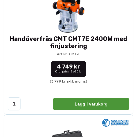
Handöverfräs CMT CMT7E 2400W med
finjustering
Art.Nr: CMT7E
4 749 kr
Ord. pris: 12 620 kr
(3 799 kr exkl. moms)
Lägg i varukorg