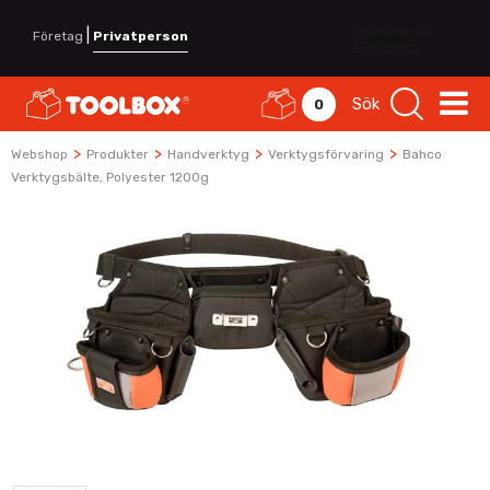
|
Företag
Privatperson
Sök
0
>
>
>
>
Webshop
Produkter
Handverktyg
Verktygsförvaring
Bahco
Verktygsbälte, Polyester 1200g