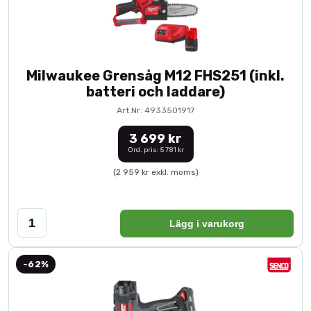
Milwaukee Grensåg M12 FHS251 (inkl.
batteri och laddare)
Art.Nr: 4933501917
3 699 kr
Ord. pris: 5 781 kr
(2 959 kr exkl. moms)
Lägg i varukorg
-62%