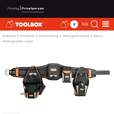
|
Företag
Privatperson
Sök
0
>
>
>
>
Webshop
Produkter
Handverktyg
Verktygsförvaring
Bahco
Verktygsbälte, Läder