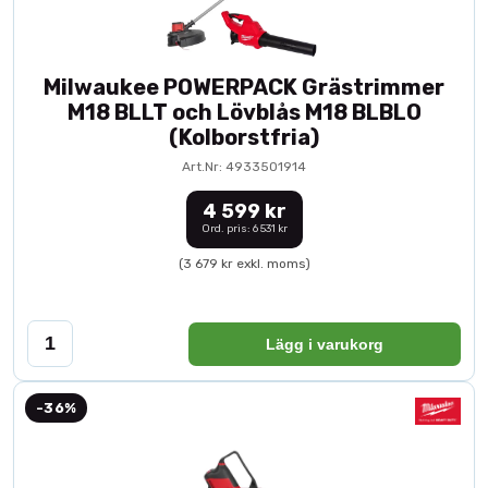
Milwaukee POWERPACK Grästrimmer
M18 BLLT och Lövblås M18 BLBLO
(Kolborstfria)
Art.Nr: 4933501914
4 599 kr
Ord. pris: 6 531 kr
(3 679 kr exkl. moms)
Lägg i varukorg
-36%