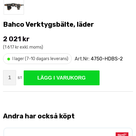
Bahco Verktygsbälte, läder
2 021 kr
(1 617 kr exkl. moms)
•
Art.Nr:
4750-HDBS-2
I lager (7-10 dagars leverans)
LÄGG I VARUKORG
ST
Andra har också köpt