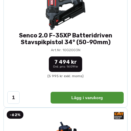
Senco 2.0 F-35XP Batteridriven
Stavspikpistol 34° (50-90mm)
Art.Nr: 10G2003N
7 494 kr
Ord. pris: 14 019 kr
(5 995 kr exkl. moms)
Lägg i varukorg
-62%