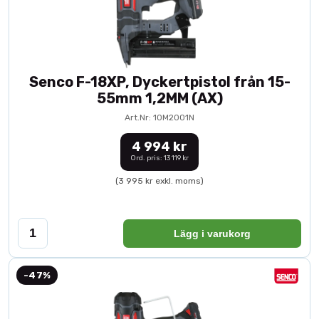
Senco F-18XP, Dyckertpistol från 15-
55mm 1,2MM (AX)
Art.Nr: 10M2001N
4 994 kr
Ord. pris: 13 119 kr
(3 995 kr exkl. moms)
Lägg i varukorg
-47%