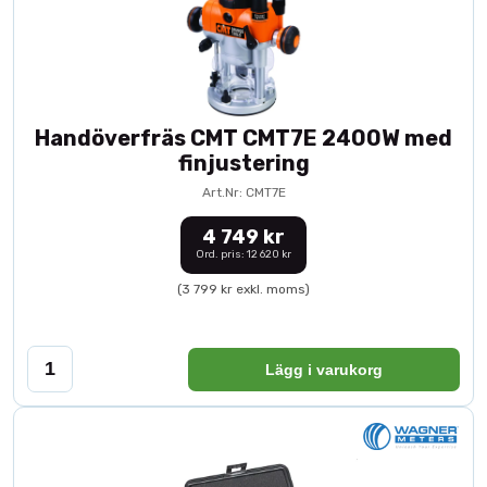
Handöverfräs CMT CMT7E 2400W med
finjustering
Art.Nr: CMT7E
4 749 kr
Ord. pris: 12 620 kr
(3 799 kr exkl. moms)
Lägg i varukorg