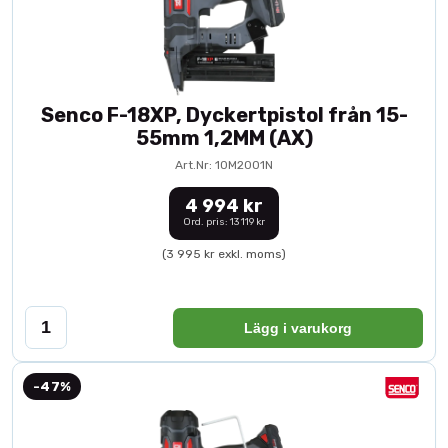
Senco F-18XP, Dyckertpistol från 15-
55mm 1,2MM (AX)
Art.Nr: 10M2001N
4 994 kr
Ord. pris: 13 119 kr
(3 995 kr exkl. moms)
Lägg i varukorg
-47%