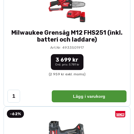
Milwaukee Grensåg M12 FHS251 (inkl.
batteri och laddare)
Art.Nr: 4933501917
3 699 kr
Ord. pris: 5 781 kr
(2 959 kr exkl. moms)
Lägg i varukorg
-62%