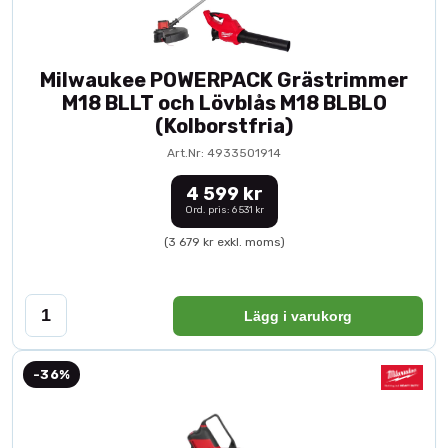
Milwaukee POWERPACK Grästrimmer
M18 BLLT och Lövblås M18 BLBLO
(Kolborstfria)
Art.Nr: 4933501914
4 599 kr
Ord. pris: 6 531 kr
(3 679 kr exkl. moms)
Lägg i varukorg
-36%