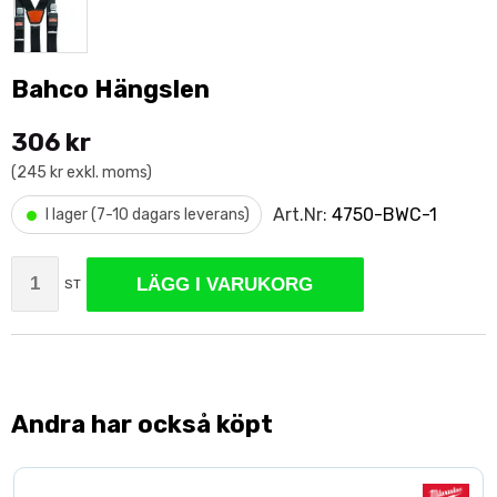
Bahco Hängslen
306 kr
(245 kr exkl. moms)
•
Art.Nr:
4750-BWC-1
I lager (7-10 dagars leverans)
LÄGG I VARUKORG
ST
Andra har också köpt