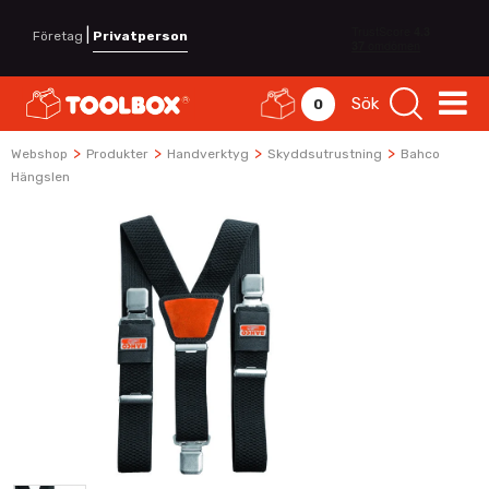
|
Företag
Privatperson
Sök
0
>
>
>
>
Webshop
Produkter
Handverktyg
Skyddsutrustning
Bahco
Hängslen