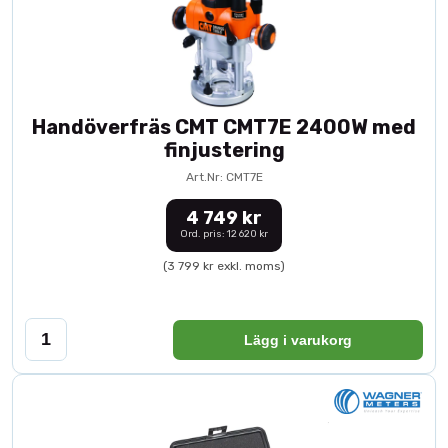
Handöverfräs CMT CMT7E 2400W med
finjustering
Art.Nr: CMT7E
4 749 kr
Ord. pris: 12 620 kr
(3 799 kr exkl. moms)
Lägg i varukorg