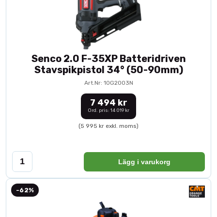
Senco 2.0 F-35XP Batteridriven
Stavspikpistol 34° (50-90mm)
Art.Nr: 10G2003N
7 494 kr
Ord. pris: 14 019 kr
(5 995 kr exkl. moms)
Lägg i varukorg
-62%