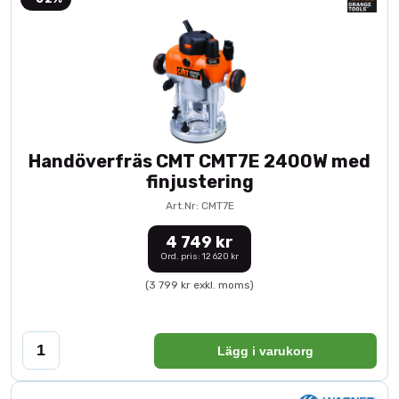
Handöverfräs CMT CMT7E 2400W med
finjustering
Art.Nr: CMT7E
4 749 kr
Ord. pris: 12 620 kr
(3 799 kr exkl. moms)
Lägg i varukorg