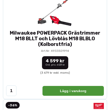
Milwaukee POWERPACK Grästrimmer
M18 BLLT och Lövblås M18 BLBLO
(Kolborstfria)
Art.Nr: 4933501914
4 599 kr
Ord. pris: 6 531 kr
(3 679 kr exkl. moms)
Lägg i varukorg
-36%