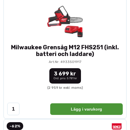
Milwaukee Grensåg M12 FHS251 (inkl.
batteri och laddare)
Art.Nr: 4933501917
3 699 kr
Ord. pris: 5 781 kr
(2 959 kr exkl. moms)
Lägg i varukorg
-62%