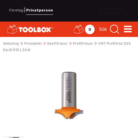
|
Företag
Privatperson
Sök
0
>
>
>
>
Webshop
Produkter
Skaftfräsar
Profilfräsar
CMT Profilfräs D25
D6 I8 R12 L39,8