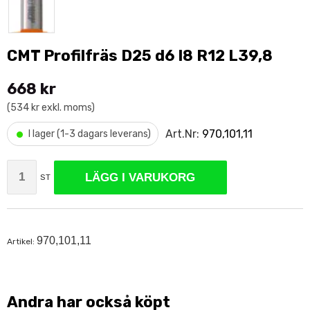
CMT Profilfräs D25 d6 I8 R12 L39,8
668 kr
(534 kr exkl. moms)
•
Art.Nr:
970,101,11
I lager (1-3 dagars leverans)
LÄGG I VARUKORG
ST
970,101
,11
Artikel:
Andra har också köpt