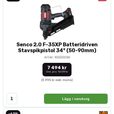
Senco 2.0 F-35XP Batteridriven
Stavspikpistol 34° (50-90mm)
Art.Nr: 10G2003N
7 494 kr
Ord. pris: 14 019 kr
(5 995 kr exkl. moms)
Lägg i varukorg
-62%