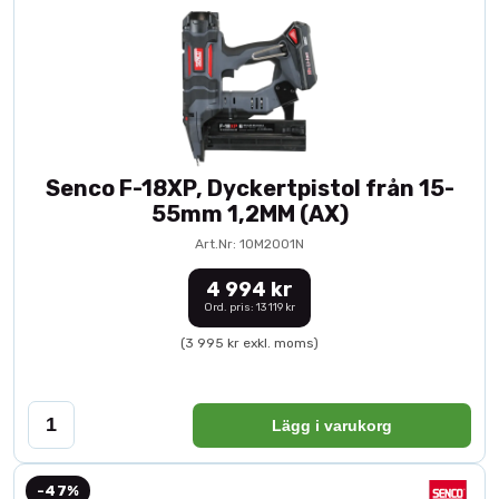
Senco F-18XP, Dyckertpistol från 15-
55mm 1,2MM (AX)
Art.Nr: 10M2001N
4 994 kr
Ord. pris: 13 119 kr
(3 995 kr exkl. moms)
Lägg i varukorg
-47%