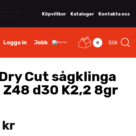
Köpvillkor
Kataloger
Kontakta oss
Logga in
Jobb
Sök
0
Dry Cut sågklinga
 Z48 d30 K2,2 8gr
 kr