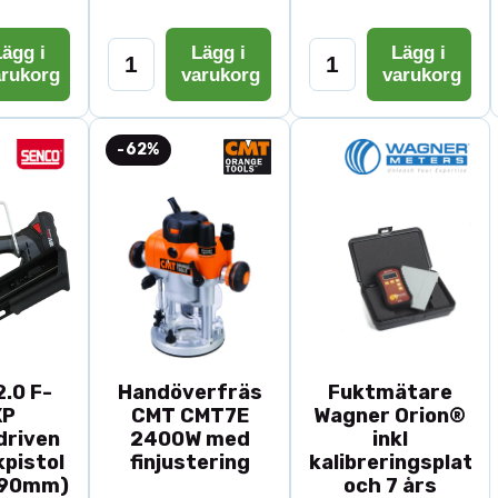
ägg i
Lägg i
Lägg i
arukorg
varukorg
varukorg
-62%
.0 F-
Handöverfräs
Fuktmätare
XP
CMT CMT7E
Wagner Orion®
driven
2400W med
inkl
pistol
finjustering
kalibreringsplatta
-90mm)
och 7 års