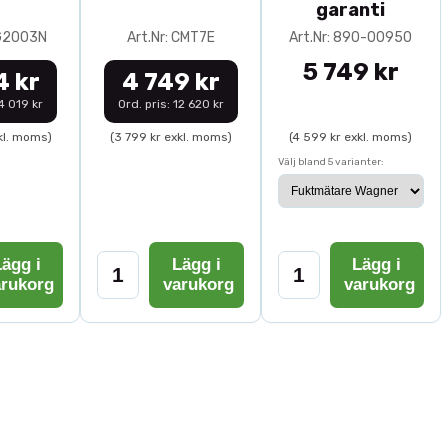
garanti
0G2003N
Art.Nr: CMT7E
Art.Nr: 890-00950
5 749 kr
4 kr
4 749 kr
14 019 kr
Ord. pris: 12 620 kr
kl. moms)
(3 799 kr exkl. moms)
(4 599 kr exkl. moms)
Välj bland 5 varianter:
ägg i
Lägg i
Lägg i
arukorg
varukorg
varukorg