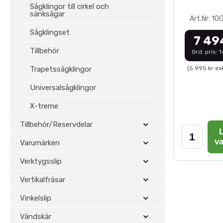
Sågklingor till cirkel och
sänksågar
Art.Nr: 1
Sågklingset
7 49
Tillbehör
Ord. pris: 
Trapetssågklingor
(5 995 kr ex
Universalsågklingor
X-treme
Tillbehör/Reservdelar
L
v
Varumärken
Verktygsslip
Vertikalfräsar
Vinkelslip
Vändskär