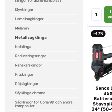
Klingor för aluminium/plast
Klyvklingor
L
v
Lamellsågklingor
Melamin
-47%
Metallsågklinga
Notklinga
Reduceringsringar
Renskärsklingor
Ritsklingor
Röjsågklingor
Senco 2
Sågklinga chrome
35
Batteri
Sågklingor för Corian® och andra
Stavspik
kompositer
34° (50