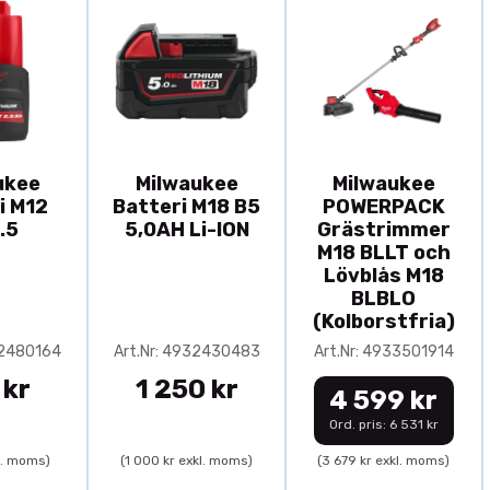
ukee
Milwaukee
Milwaukee
i M12
Batteri M18 B5
POWERPACK
.5
5,0AH Li-ION
Grästrimmer
M18 BLLT och
Lövblås M18
BLBLO
(Kolborstfria)
32480164
Art.Nr: 4932430483
Art.Nr: 4933501914
 kr
1 250 kr
4 599 kr
Ord. pris: 6 531 kr
l. moms)
(1 000 kr exkl. moms)
(3 679 kr exkl. moms)