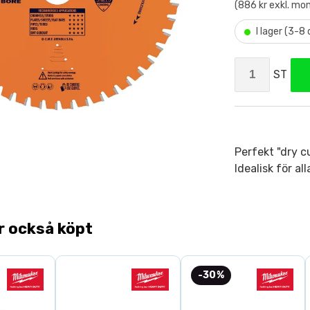
(886 kr exkl. mo
•
I lager (3-8
ST
Perfekt "dry cu
Idealisk för al
r också köpt
-30%