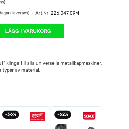
ms)
Art.Nr:
226,047,09M
 dagars leverans)
LÄGG I VARUKORG
t" klinga till alla universella metallkapmaskiner.
la typer av material.
-36%
-62%