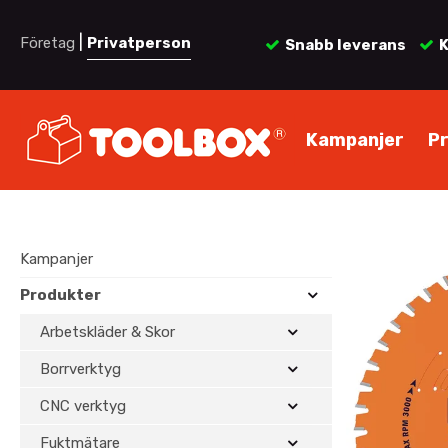
|
Företag
Privatperson
Snabb leverans
K
Kampanjer
P
Kampanjer
Produkter
Arbetskläder & Skor
Borrverktyg
CNC verktyg
Fuktmätare