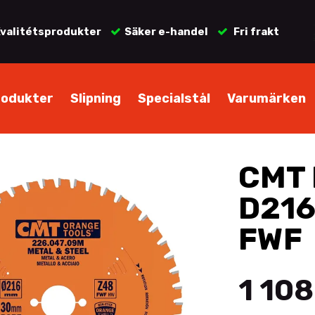
valitétsprodukter
Säker e-handel
Fri frakt
rodukter
Slipning
Specialstål
Varumärken
CMT 
D216
FWF
1 108