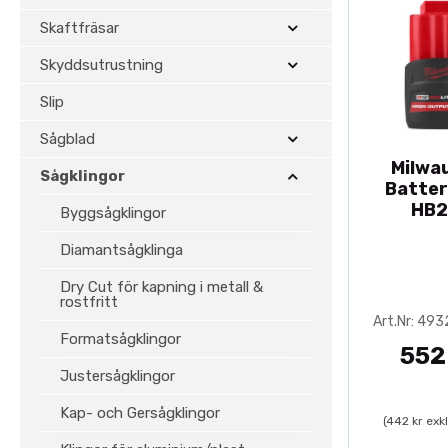
Skaftfräsar
Skyddsutrustning
Slip
Sågblad
Milwa
Sågklingor
Batter
HB2
Byggsågklingor
Diamantsågklinga
Dry Cut för kapning i metall &
rostfritt
Art.Nr: 49
Formatsågklingor
552
Justersågklingor
Kap- och Gersågklingor
(442 kr exk