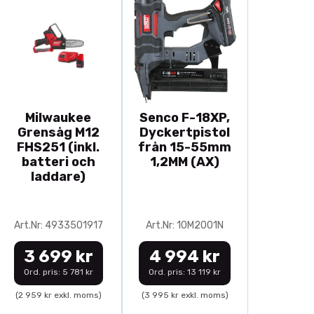
Milwaukee
Senco F-18XP,
Grensåg M12
Dyckertpistol
FHS251 (inkl.
från 15-55mm
batteri och
1,2MM (AX)
laddare)
Art.Nr: 4933501917
Art.Nr: 10M2001N
3 699 kr
4 994 kr
Ord. pris: 5 781 kr
Ord. pris: 13 119 kr
(2 959 kr exkl. moms)
(3 995 kr exkl. moms)