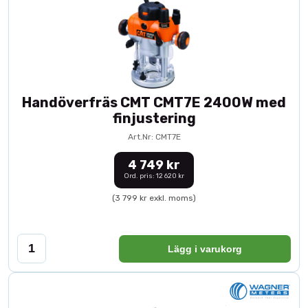
Handöverfräs CMT CMT7E 2400W med
finjustering
Art.Nr: CMT7E
4 749 kr
Ord. pris: 12 620 kr
(3 799 kr exkl. moms)
Lägg i varukorg