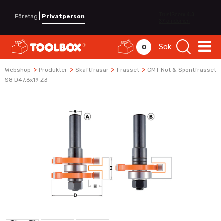
|
Företag
Privatperson
Sök
0
>
>
>
>
Webshop
Produkter
Skaftfräsar
Frässet
CMT Not & Spontfrässet
S8 D47,6x19 Z3