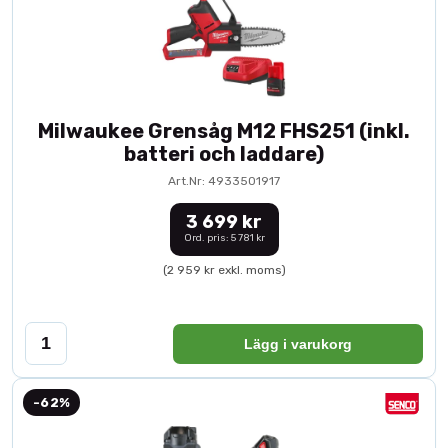
Milwaukee Grensåg M12 FHS251 (inkl.
batteri och laddare)
Art.Nr: 4933501917
3 699 kr
Ord. pris: 5 781 kr
(2 959 kr exkl. moms)
Lägg i varukorg
-62%