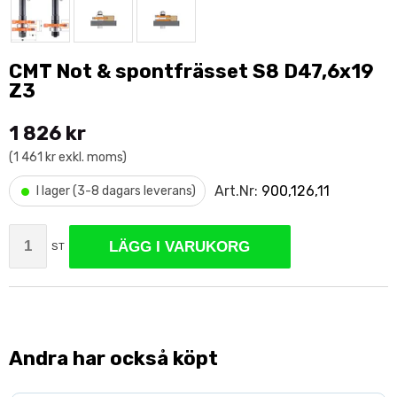
CMT Not & spontfrässet S8 D47,6x19
Z3
1 826 kr
(1 461 kr exkl. moms)
•
Art.Nr:
900,126,11
I lager (3-8 dagars leverans)
LÄGG I VARUKORG
ST
Andra har också köpt