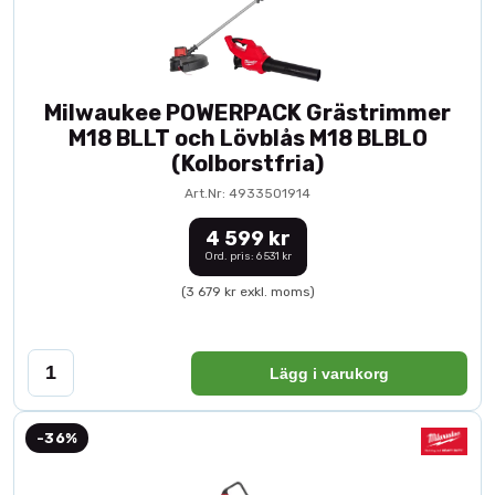
Milwaukee POWERPACK Grästrimmer
M18 BLLT och Lövblås M18 BLBLO
(Kolborstfria)
Art.Nr: 4933501914
4 599 kr
Ord. pris: 6 531 kr
(3 679 kr exkl. moms)
Lägg i varukorg
-36%