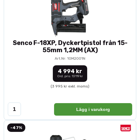
Senco F-18XP, Dyckertpistol från 15-
55mm 1,2MM (AX)
Art.Nr: 10M2001N
4 994 kr
Ord. pris: 13 119 kr
(3 995 kr exkl. moms)
Lägg i varukorg
-47%