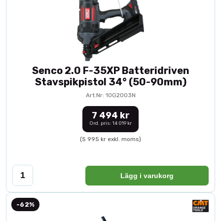
Senco 2.0 F-35XP Batteridriven
Stavspikpistol 34° (50-90mm)
Art.Nr: 10G2003N
7 494 kr
Ord. pris: 14 019 kr
(5 995 kr exkl. moms)
Lägg i varukorg
-62%