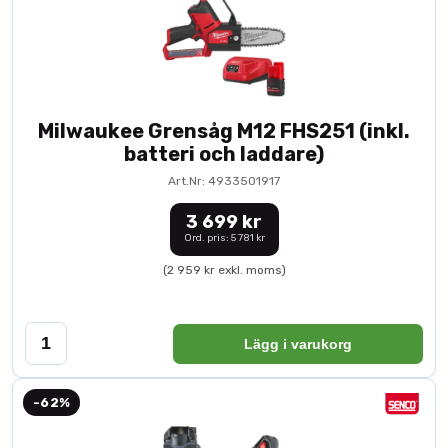
Milwaukee Grensåg M12 FHS251 (inkl.
batteri och laddare)
Art.Nr: 4933501917
3 699 kr
Ord. pris: 5 781 kr
(2 959 kr exkl. moms)
Lägg i varukorg
-62%