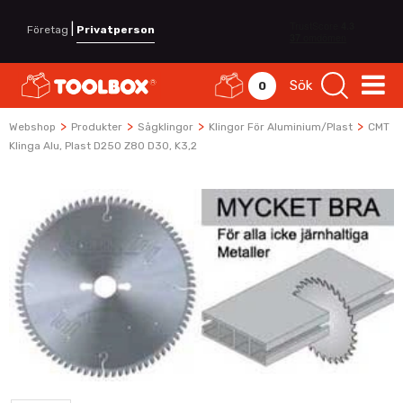
|
Företag
Privatperson
Sök
0
>
>
>
>
Webshop
Produkter
Sågklingor
Klingor För Aluminium/plast
CMT
Klinga Alu, Plast D250 Z80 D30, K3,2