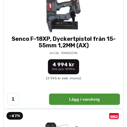
Senco F-18XP, Dyckertpistol från 15-
55mm 1,2MM (AX)
Art.Nr: 10M2001N
4 994 kr
Ord. pris: 13 119 kr
(3 995 kr exkl. moms)
Lägg i varukorg
-47%