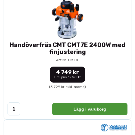
Handöverfräs CMT CMT7E 2400W med
finjustering
Art.Nr: CMT7E
4 749 kr
Ord. pris: 12 620 kr
(3 799 kr exkl. moms)
Lägg i varukorg