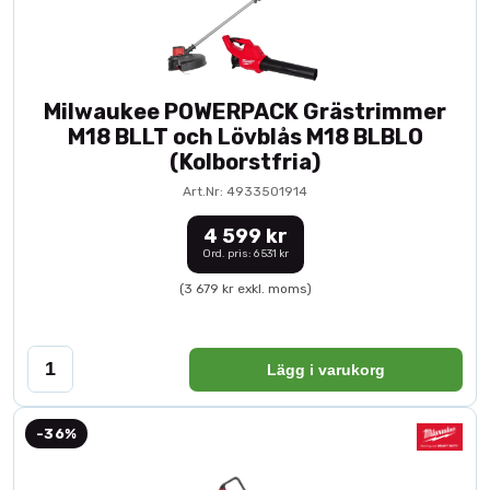
Milwaukee POWERPACK Grästrimmer
M18 BLLT och Lövblås M18 BLBLO
(Kolborstfria)
Art.Nr: 4933501914
4 599 kr
Ord. pris: 6 531 kr
(3 679 kr exkl. moms)
Lägg i varukorg
-36%