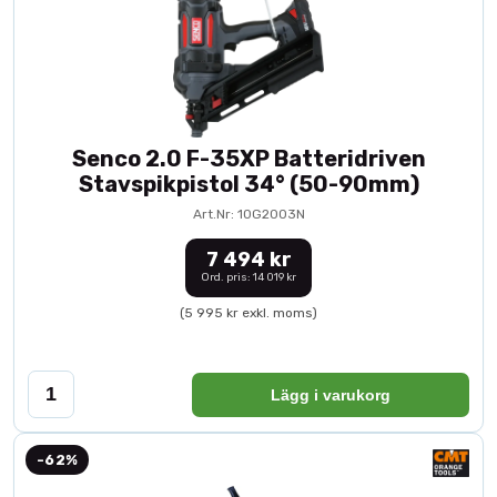
Senco 2.0 F-35XP Batteridriven
Stavspikpistol 34° (50-90mm)
Art.Nr: 10G2003N
7 494 kr
Ord. pris: 14 019 kr
(5 995 kr exkl. moms)
Lägg i varukorg
-62%