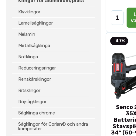
Klingor för aluminium/plast
Klyvklingor
L
v
Lamellsågklingor
Melamin
-47%
Metallsågklinga
Notklinga
Reduceringsringar
Renskärsklingor
Ritsklingor
Röjsågklingor
Senco 2
Sågklinga chrome
35
Batteri
Sågklingor för Corian® och andra
Stavspik
kompositer
34° (50