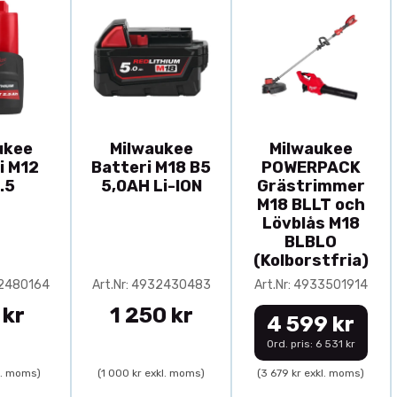
ukee
Milwaukee
Milwaukee
i M12
Batteri M18 B5
POWERPACK
.5
5,0AH Li-ION
Grästrimmer
M18 BLLT och
Lövblås M18
BLBLO
(Kolborstfria)
32480164
Art.Nr: 4932430483
Art.Nr: 4933501914
 kr
1 250 kr
4 599 kr
Ord. pris: 6 531 kr
l. moms)
(1 000 kr exkl. moms)
(3 679 kr exkl. moms)