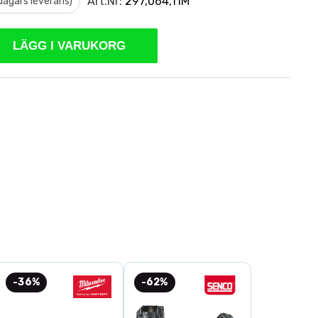
Art.Nr:
297,064,11M
 dagars leverans)
LÄGG I VARUKORG
-36%
-62%