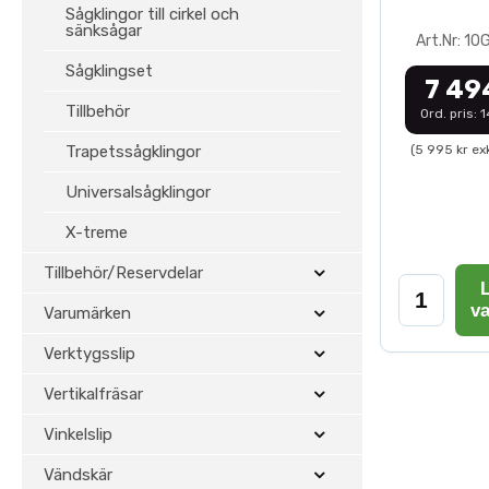
Sågklingor till cirkel och
sänksågar
Art.Nr: 1
Sågklingset
7 49
Tillbehör
Ord. pris: 
Trapetssågklingor
(5 995 kr ex
Universalsågklingor
X-treme
Tillbehör/Reservdelar
L
v
Varumärken
Verktygsslip
Vertikalfräsar
Vinkelslip
Vändskär