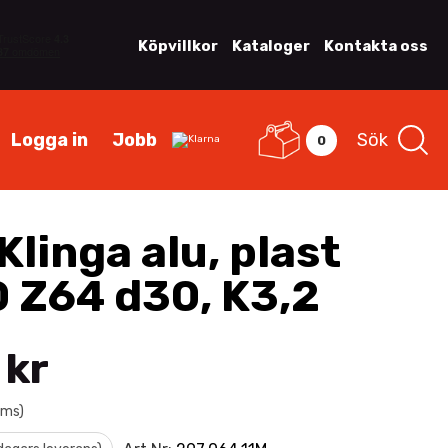
Köpvillkor
Kataloger
Kontakta oss
Logga in
Jobb
Sök
0
linga alu, plast
 Z64 d30, K3,2
 kr
oms)