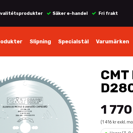
valitétsprodukter
Säker e-handel
Fri frakt
rodukter
Slipning
Specialstål
Varumärken
CMT K
D280
1 770
(1 416 kr exkl. m