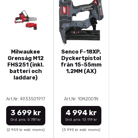
Milwaukee
Senco F-18XP,
Grensåg M12
Dyckertpistol
FHS251 (inkl.
från 15-55mm
batteri och
1,2MM (AX)
laddare)
Art.Nr: 4933501917
Art.Nr: 10M2001N
3 699 kr
4 994 kr
Ord. pris: 5 781 kr
Ord. pris: 13 119 kr
(2 959 kr exkl. moms)
(3 995 kr exkl. moms)