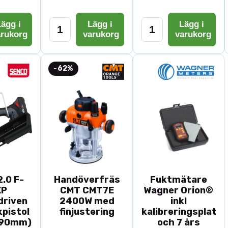
ägg i
Lägg i
Lägg i
arukorg
varukorg
varukorg
-62%
.0 F-
Handöverfräs
Fuktmätare
XP
CMT CMT7E
Wagner Orion®
driven
2400W med
inkl
pistol
finjustering
kalibreringsplatta
-90mm)
och 7 års