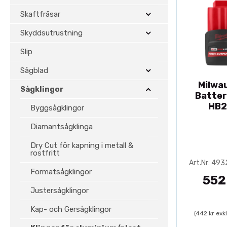
Skaftfräsar
Skyddsutrustning
Slip
Sågblad
Milwa
Sågklingor
Batter
HB2
Byggsågklingor
Diamantsågklinga
Dry Cut för kapning i metall &
rostfritt
Art.Nr: 49
Formatsågklingor
552
Justersågklingor
Kap- och Gersågklingor
(442 kr exk