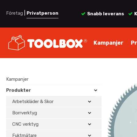
|
Företag
Privatperson
Snabb leverans
K
Kampanjer
P
Kampanjer
Produkter
Arbetskläder & Skor
Borrverktyg
CNC verktyg
Fuktmätare