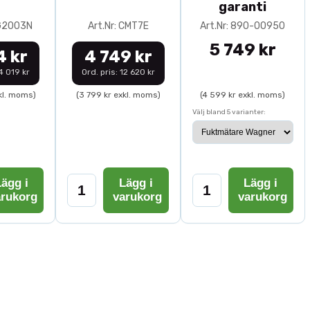
garanti
0G2003N
Art.Nr: CMT7E
Art.Nr: 890-00950
5 749 kr
4 kr
4 749 kr
14 019 kr
Ord. pris: 12 620 kr
kl. moms)
(3 799 kr exkl. moms)
(4 599 kr exkl. moms)
Välj bland 5 varianter:
ägg i
Lägg i
Lägg i
arukorg
varukorg
varukorg