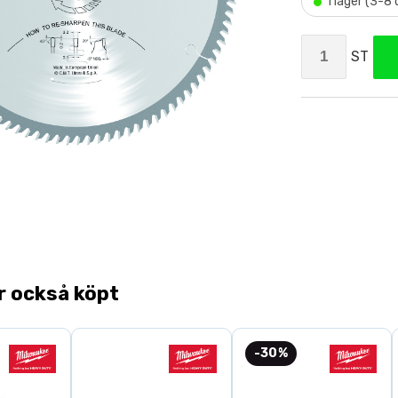
•
I lager (3-8
ST
r också köpt
-30%