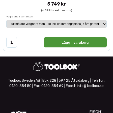
5 749 kr
(4 599 kr exkl. moms)
Välj bland 5 varianter:
Lägg i varukorg
Toolbox Sweden AB | Box 228 | 597 25 Åtvidaberg | Telefon:
0120-854 50
| Fax:
0120-854 69
| Epost:
info@toolbox.se