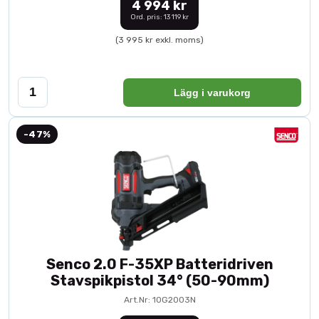
4 994 kr
Ord. pris: 13 119 kr
(3 995 kr exkl. moms)
Lägg i varukorg
-47%
Senco 2.0 F-35XP Batteridriven
Stavspikpistol 34° (50-90mm)
Art.Nr: 10G2003N