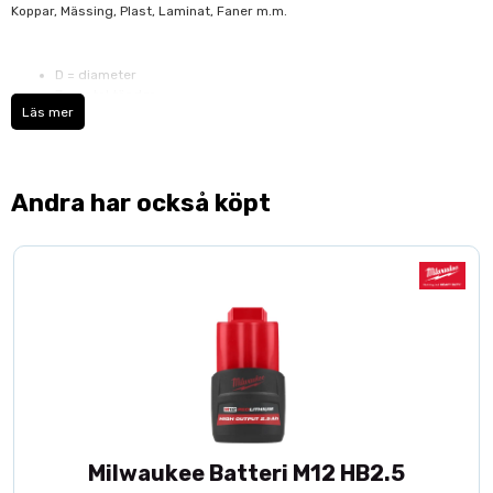
Koppar, Mässing, Plast, Laminat, Faner m.m.
D = diameter
Z = antal tänder
Läs mer
d = håldiameter
K = tandens bredd
Andra har också köpt
Milwaukee Batteri M12 HB2.5