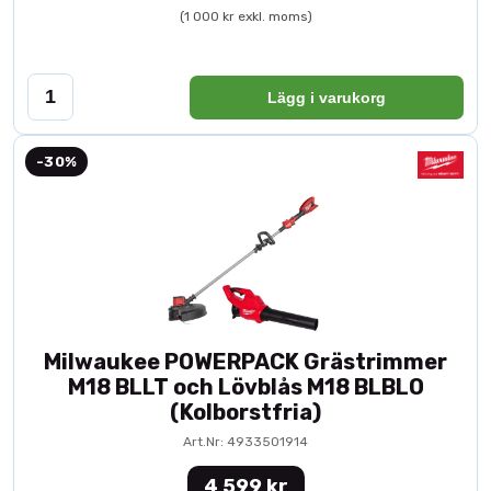
(1 000 kr exkl. moms)
Lägg i varukorg
-30%
Milwaukee POWERPACK Grästrimmer
M18 BLLT och Lövblås M18 BLBLO
(Kolborstfria)
Art.Nr: 4933501914
4 599 kr