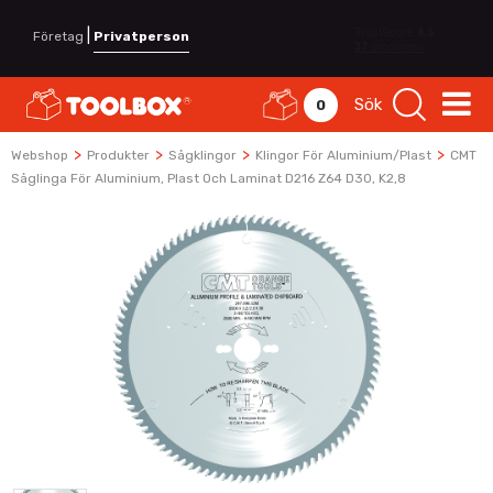
|
Företag
Privatperson
Sök
0
>
>
>
>
Webshop
Produkter
Sågklingor
Klingor För Aluminium/plast
CMT
Såglinga För Aluminium, Plast Och Laminat D216 Z64 D30, K2,8