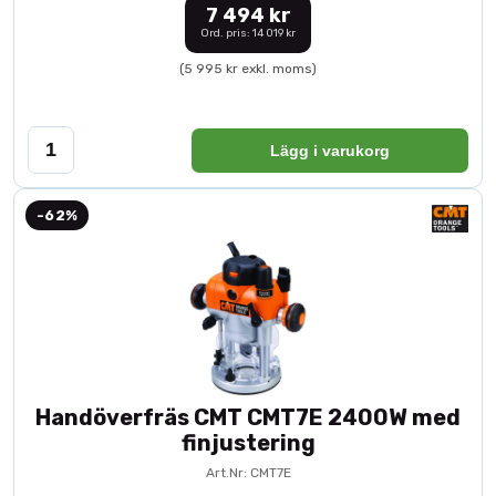
7 494 kr
Ord. pris: 14 019 kr
(5 995 kr exkl. moms)
Lägg i varukorg
-62%
Handöverfräs CMT CMT7E 2400W med
finjustering
Art.Nr: CMT7E