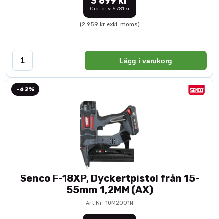
3 699 kr
Ord. pris: 5 781 kr
(2 959 kr exkl. moms)
Lägg i varukorg
-62%
Senco F-18XP, Dyckertpistol från 15-
55mm 1,2MM (AX)
Art.Nr: 10M2001N