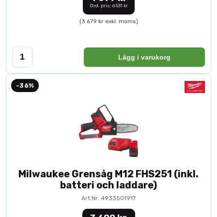
Ord. pris: 6 531 kr
(3 679 kr exkl. moms)
Lägg i varukorg
-36%
Milwaukee Grensåg M12 FHS251 (inkl.
batteri och laddare)
Art.Nr: 4933501917