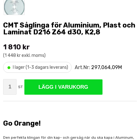
CMT Såglinga för Aluminium, Plast och
Laminat D216 Z64 d30, K2,8
1 810 kr
(1 448 kr exkl. moms)
•
Art.Nr:
297,064,09M
I lager (1-3 dagars leverans)
LÄGG I VARUKORG
ST
Go Orange!
Den perfekta klingan för din kap- och gersåg när du ska kapa i Aluminum,