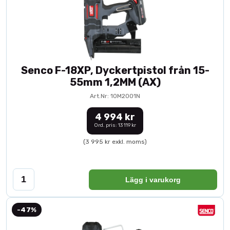
Senco F-18XP, Dyckertpistol från 15-
55mm 1,2MM (AX)
Art.Nr: 10M2001N
4 994 kr
Ord. pris: 13 119 kr
(3 995 kr exkl. moms)
Lägg i varukorg
-47%