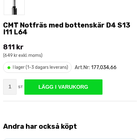
CMT Notfräs med bottenskär D4 S13
I11 L64
811 kr
(649 kr exkl. moms)
•
Art.Nr:
177,034,66
I lager (1-3 dagars leverans)
LÄGG I VARUKORG
ST
Andra har också köpt