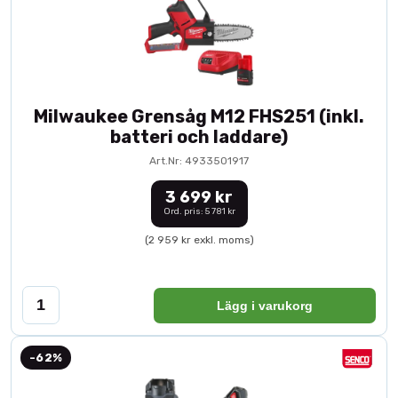
Milwaukee Grensåg M12 FHS251 (inkl.
batteri och laddare)
Art.Nr: 4933501917
3 699 kr
Ord. pris: 5 781 kr
(2 959 kr exkl. moms)
Lägg i varukorg
-62%