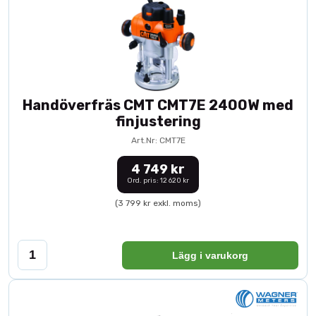
Handöverfräs CMT CMT7E 2400W med
finjustering
Art.Nr: CMT7E
4 749 kr
Ord. pris: 12 620 kr
(3 799 kr exkl. moms)
Lägg i varukorg