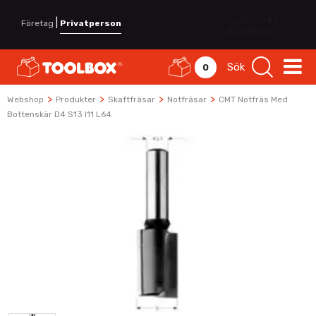
|
Företag
Privatperson
Sök
0
>
>
>
>
Webshop
Produkter
Skaftfräsar
Notfräsar
CMT Notfräs Med
Bottenskär D4 S13 I11 L64