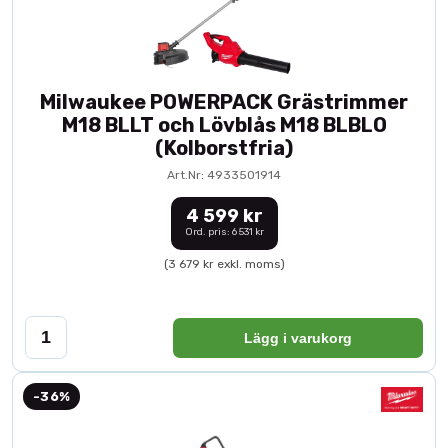
Milwaukee POWERPACK Grästrimmer
M18 BLLT och Lövblås M18 BLBLO
(Kolborstfria)
Art.Nr: 4933501914
4 599 kr
Ord. pris: 6 531 kr
(3 679 kr exkl. moms)
Lägg i varukorg
-36%