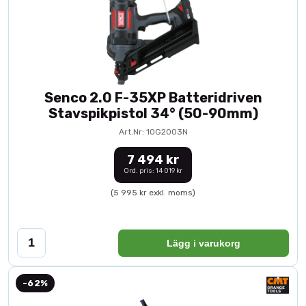
Senco 2.0 F-35XP Batteridriven
Stavspikpistol 34° (50-90mm)
Art.Nr: 10G2003N
7 494 kr
Ord. pris: 14 019 kr
(5 995 kr exkl. moms)
Lägg i varukorg
-62%