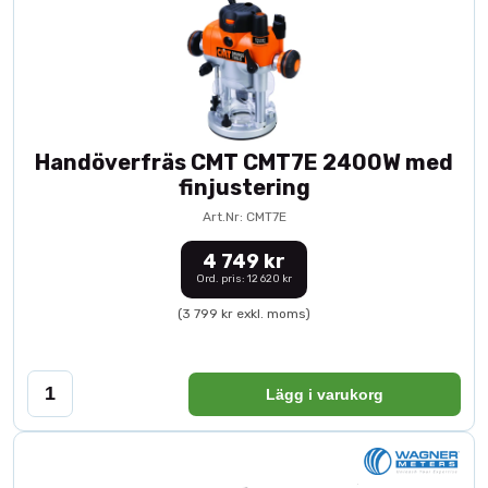
Handöverfräs CMT CMT7E 2400W med
finjustering
Art.Nr: CMT7E
4 749 kr
Ord. pris: 12 620 kr
(3 799 kr exkl. moms)
Lägg i varukorg