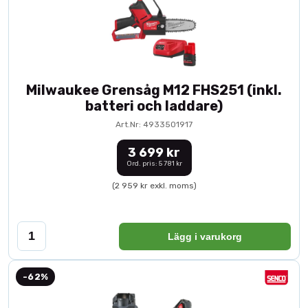
Milwaukee Grensåg M12 FHS251 (inkl.
batteri och laddare)
Art.Nr: 4933501917
3 699 kr
Ord. pris: 5 781 kr
(2 959 kr exkl. moms)
Lägg i varukorg
-62%