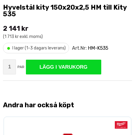
Hyvelstål kity 150x20x2,5 HM till Kity
535
2 141 kr
(1 713 kr exkl. moms)
•
Art.Nr:
HM-K535
I lager (1-3 dagars leverans)
LÄGG I VARUKORG
PAR
Andra har också köpt