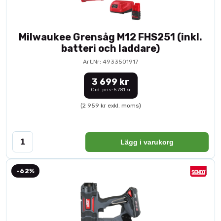
Milwaukee Grensåg M12 FHS251 (inkl.
batteri och laddare)
Art.Nr: 4933501917
3 699 kr
Ord. pris: 5 781 kr
(2 959 kr exkl. moms)
Lägg i varukorg
-62%