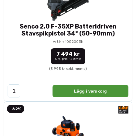
Senco 2.0 F-35XP Batteridriven
Stavspikpistol 34° (50-90mm)
Art.Nr: 10G2003N
7 494 kr
Ord. pris: 14 019 kr
(5 995 kr exkl. moms)
Lägg i varukorg
-62%