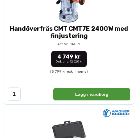
Handöverfräs CMT CMT7E 2400W med
finjustering
Art.Nr: CMT7E
4 749 kr
Ord. pris: 12 620 kr
(3 799 kr exkl. moms)
Lägg i varukorg