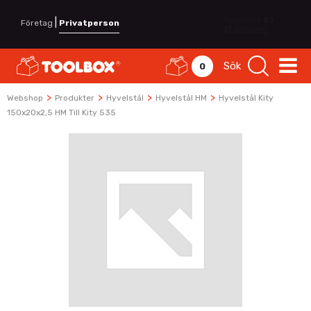
|
Företag
Privatperson
Sök
0
>
>
>
>
Webshop
Produkter
Hyvelstål
Hyvelstål HM
Hyvelstål Kity
150x20x2,5 HM Till Kity 535