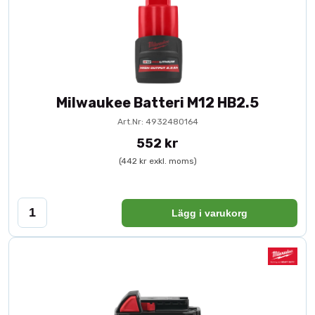
Milwaukee Batteri M12 HB2.5
Art.Nr: 4932480164
552 kr
(442 kr exkl. moms)
Lägg i varukorg