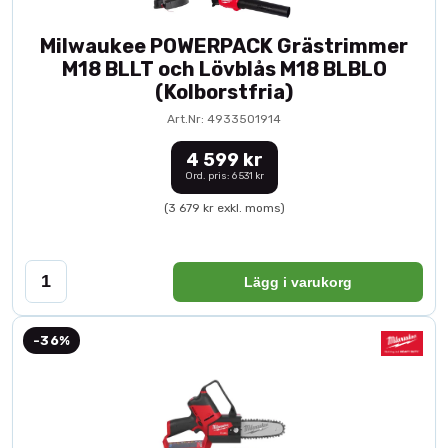
Milwaukee POWERPACK Grästrimmer
M18 BLLT och Lövblås M18 BLBLO
(Kolborstfria)
Art.Nr: 4933501914
4 599 kr
Ord. pris: 6 531 kr
(3 679 kr exkl. moms)
Lägg i varukorg
-36%