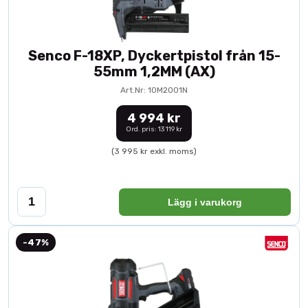
Senco F-18XP, Dyckertpistol från 15-
55mm 1,2MM (AX)
Art.Nr: 10M2001N
4 994 kr
Ord. pris: 13 119 kr
(3 995 kr exkl. moms)
Lägg i varukorg
-47%