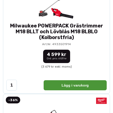
Milwaukee POWERPACK Grästrimmer
M18 BLLT och Lövblås M18 BLBLO
(Kolborstfria)
Art.Nr: 4933501914
4 599 kr
Ord. pris: 6 531 kr
(3 679 kr exkl. moms)
Lägg i varukorg
-36%