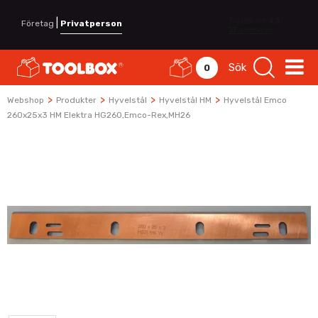
|
Företag
Privatperson
Sök
0
>
>
>
>
Webshop
Produkter
Hyvelstål
Hyvelstål HM
Hyvelstål Emco
260x25x3 HM Elektra HG260,Emco-Rex,MH26