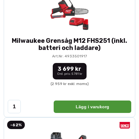
Milwaukee Grensåg M12 FHS251 (inkl.
batteri och laddare)
Art.Nr: 4933501917
3 699 kr
Ord. pris: 5 781 kr
(2 959 kr exkl. moms)
Lägg i varukorg
-62%