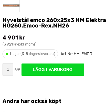
Hyvelstål emco 260x25x3 HM Elektra
HG260,Emco-Rex,MH26
4 901 kr
(3 921 kr exkl. moms)
•
Art.Nr:
HM-EMCO
I lager (3-8 dagars leverans)
LÄGG I VARUKORG
PAR
Andra har också köpt