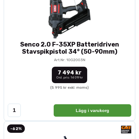
Senco 2.0 F-35XP Batteridriven
Stavspikpistol 34° (50-90mm)
Art.Nr: 10G2003N
7 494 kr
Ord. pris: 14 019 kr
(5 995 kr exkl. moms)
Lägg i varukorg
-62%