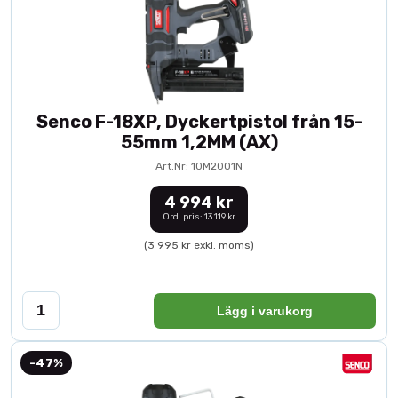
Senco F-18XP, Dyckertpistol från 15-
55mm 1,2MM (AX)
Art.Nr: 10M2001N
4 994 kr
Ord. pris: 13 119 kr
(3 995 kr exkl. moms)
Lägg i varukorg
-47%