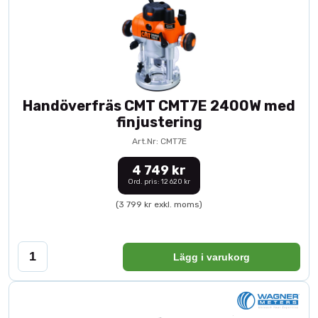
Handöverfräs CMT CMT7E 2400W med
finjustering
Art.Nr: CMT7E
4 749 kr
Ord. pris: 12 620 kr
(3 799 kr exkl. moms)
Lägg i varukorg