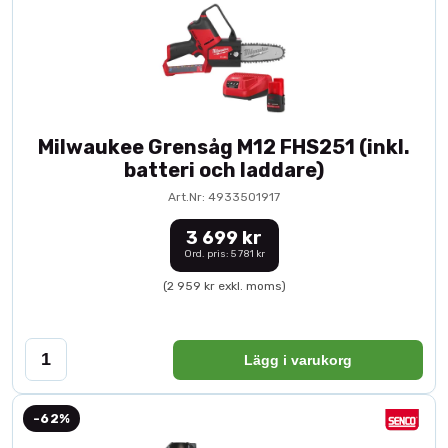
Milwaukee Grensåg M12 FHS251 (inkl.
batteri och laddare)
Art.Nr: 4933501917
3 699 kr
Ord. pris: 5 781 kr
(2 959 kr exkl. moms)
Lägg i varukorg
-62%