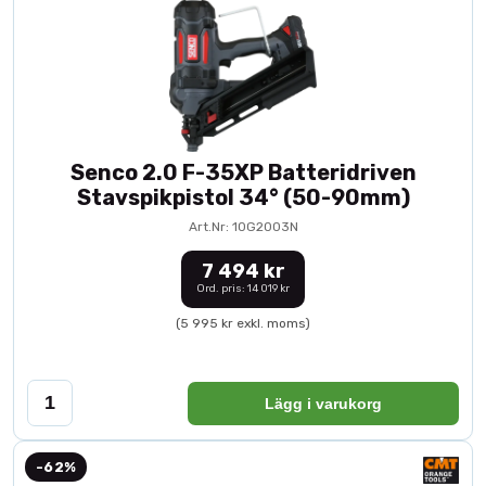
Senco 2.0 F-35XP Batteridriven
Stavspikpistol 34° (50-90mm)
Art.Nr: 10G2003N
7 494 kr
Ord. pris: 14 019 kr
(5 995 kr exkl. moms)
Lägg i varukorg
-62%