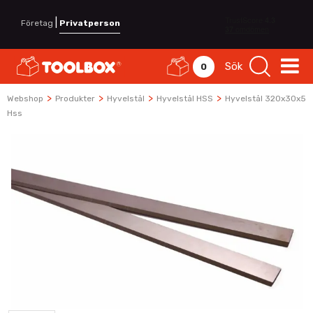
|
Företag
Privatperson
Sök
0
>
>
>
>
Webshop
Produkter
Hyvelstål
Hyvelstål HSS
Hyvelstål 320x30x5
Hss