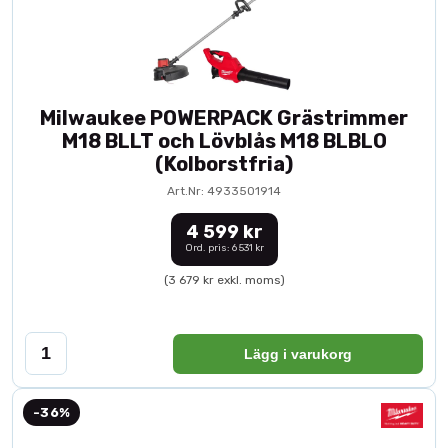
Milwaukee POWERPACK Grästrimmer
M18 BLLT och Lövblås M18 BLBLO
(Kolborstfria)
Art.Nr: 4933501914
4 599 kr
Ord. pris: 6 531 kr
(3 679 kr exkl. moms)
Lägg i varukorg
-36%