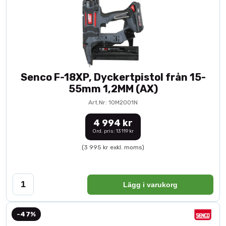
Senco F-18XP, Dyckertpistol från 15-
55mm 1,2MM (AX)
Art.Nr: 10M2001N
4 994 kr
Ord. pris: 13 119 kr
(3 995 kr exkl. moms)
Lägg i varukorg
-47%