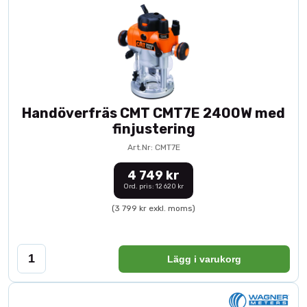
Handöverfräs CMT CMT7E 2400W med
finjustering
Art.Nr: CMT7E
4 749 kr
Ord. pris: 12 620 kr
(3 799 kr exkl. moms)
Lägg i varukorg