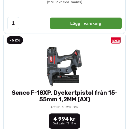
(2 959 kr exkl. moms)
Lägg i varukorg
-62%
Senco F-18XP, Dyckertpistol från 15-
55mm 1,2MM (AX)
Art.Nr: 10M2001N
4 994 kr
Ord. pris: 13 119 kr