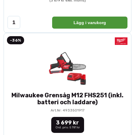
(3 679 kr exkl. moms)
Lägg i varukorg
-36%
Milwaukee Grensåg M12 FHS251 (inkl.
batteri och laddare)
Art.Nr: 4933501917
3 699 kr
Ord. pris: 5 781 kr