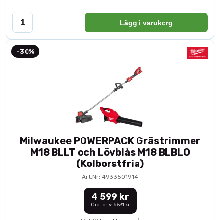
Lägg i varukorg
-30%
Milwaukee POWERPACK Grästrimmer
M18 BLLT och Lövblås M18 BLBLO
(Kolborstfria)
Art.Nr: 4933501914
4 599 kr
Ord. pris: 6 531 kr