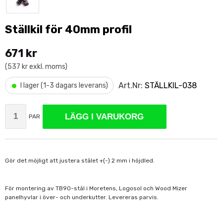
Ställkil för 40mm profil
671 kr
(537 kr exkl. moms)
•
Art.Nr:
STÄLLKIL-038
I lager (1-3 dagars leverans)
LÄGG I VARUKORG
PAR
Gör det möjligt att justera stålet +(-) 2 mm i höjdled.
För montering av TB90-stål i Moretens, Logosol och Wood Mizer
panelhyvlar i över- och underkutter. Levereras parvis.