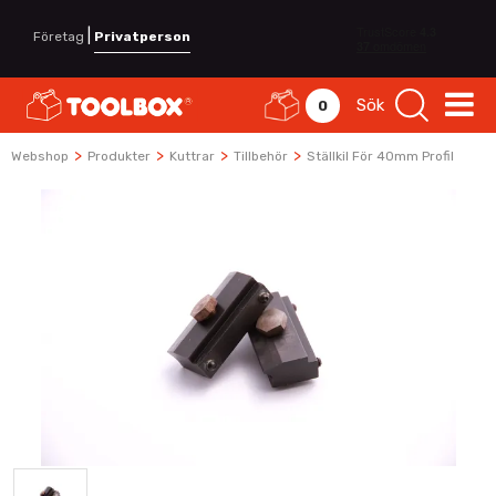
|
Företag
Privatperson
Sök
0
>
>
>
>
Webshop
Produkter
Kuttrar
Tillbehör
Ställkil För 40mm Profil