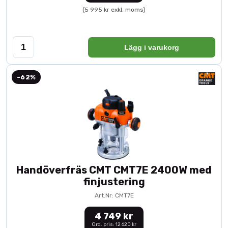
(5 995 kr exkl. moms)
Lägg i varukorg
-62%
Handöverfräs CMT CMT7E 2400W med
finjustering
Art.Nr: CMT7E
4 749 kr
Ord. pris: 12 620 kr