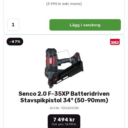
(3 995 kr exkl. moms)
Lägg i varukorg
-47%
Senco 2.0 F-35XP Batteridriven
Stavspikpistol 34° (50-90mm)
Art.Nr: 10G2003N
7 494 kr
Ord. pris: 14 019 kr