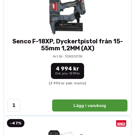
Senco F-18XP, Dyckertpistol från 15-
55mm 1,2MM (AX)
Art.Nr: 10M2001N
4 994 kr
Ord. pris: 13 119 kr
(3 995 kr exkl. moms)
Lägg i varukorg
-47%