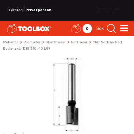
|
Företag
Privatperson
Sök
0
>
>
>
>
Webshop
Produkter
Skaftfräsar
Notfräsar
CMT Notfräs Med
Bottenskär D15 S10 I40 L87