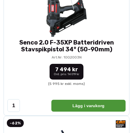
Senco 2.0 F-35XP Batteridriven
Stavspikpistol 34° (50-90mm)
Art.Nr: 10G2003N
7 494 kr
Ord. pris: 14 019 kr
(5 995 kr exkl. moms)
Lägg i varukorg
-62%