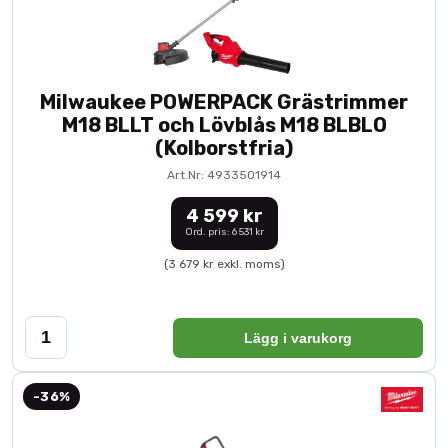
Milwaukee POWERPACK Grästrimmer
M18 BLLT och Lövblås M18 BLBLO
(Kolborstfria)
Art.Nr: 4933501914
4 599 kr
Ord. pris: 6 531 kr
(3 679 kr exkl. moms)
Lägg i varukorg
-36%