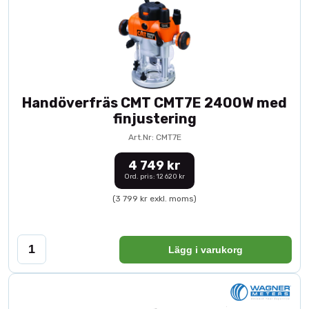
Handöverfräs CMT CMT7E 2400W med
finjustering
Art.Nr: CMT7E
4 749 kr
Ord. pris: 12 620 kr
(3 799 kr exkl. moms)
Lägg i varukorg