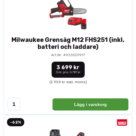
Milwaukee Grensåg M12 FHS251 (inkl.
batteri och laddare)
Art.Nr: 4933501917
3 699 kr
Ord. pris: 5 781 kr
(2 959 kr exkl. moms)
Lägg i varukorg
-62%