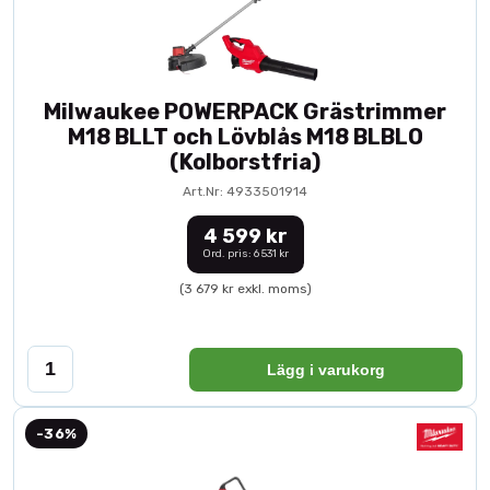
Milwaukee POWERPACK Grästrimmer
M18 BLLT och Lövblås M18 BLBLO
(Kolborstfria)
Art.Nr: 4933501914
4 599 kr
Ord. pris: 6 531 kr
(3 679 kr exkl. moms)
Lägg i varukorg
-36%