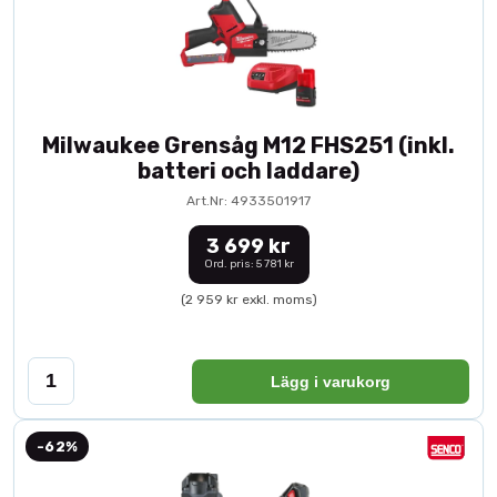
Milwaukee Grensåg M12 FHS251 (inkl.
batteri och laddare)
Art.Nr: 4933501917
3 699 kr
Ord. pris: 5 781 kr
(2 959 kr exkl. moms)
Lägg i varukorg
-62%