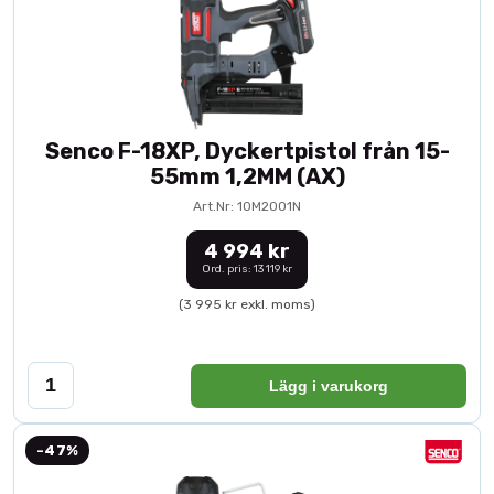
Senco F-18XP, Dyckertpistol från 15-
55mm 1,2MM (AX)
Art.Nr: 10M2001N
4 994 kr
Ord. pris: 13 119 kr
(3 995 kr exkl. moms)
Lägg i varukorg
-47%