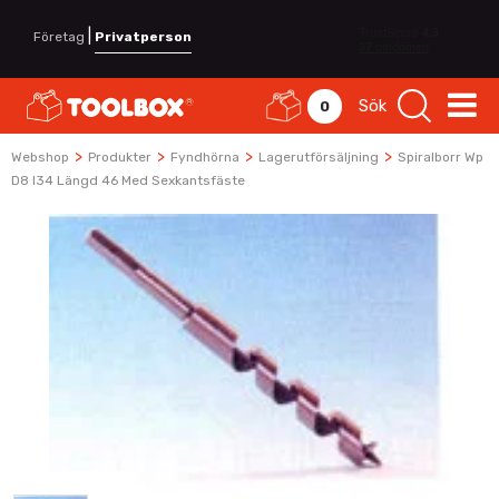
|
Företag
Privatperson
Sök
0
>
>
>
>
Webshop
Produkter
Fyndhörna
Lagerutförsäljning
Spiralborr Wp
D8 I34 Längd 46 Med Sexkantsfäste