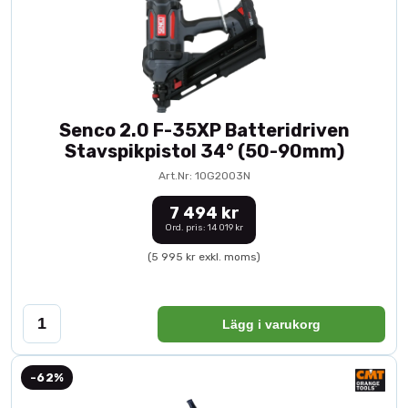
Senco 2.0 F-35XP Batteridriven
Stavspikpistol 34° (50-90mm)
Art.Nr: 10G2003N
7 494 kr
Ord. pris: 14 019 kr
(5 995 kr exkl. moms)
Lägg i varukorg
-62%