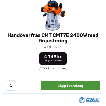
Handöverfräs CMT CMT7E 2400W med
finjustering
Art.Nr: CMT7E
4 749 kr
Ord. pris: 12 620 kr
(3 799 kr exkl. moms)
Lägg i varukorg