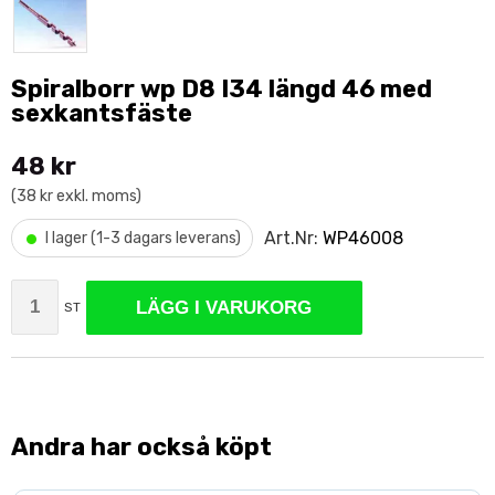
Spiralborr wp D8 I34 längd 46 med
sexkantsfäste
48 kr
(38 kr exkl. moms)
•
Art.Nr:
WP46008
I lager (1-3 dagars leverans)
LÄGG I VARUKORG
ST
Andra har också köpt