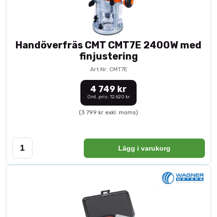
Handöverfräs CMT CMT7E 2400W med
finjustering
Art.Nr: CMT7E
4 749 kr
Ord. pris: 12 620 kr
(3 799 kr exkl. moms)
Lägg i varukorg