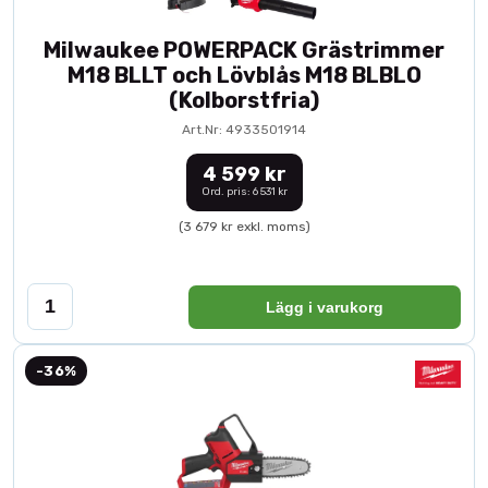
Milwaukee POWERPACK Grästrimmer
M18 BLLT och Lövblås M18 BLBLO
(Kolborstfria)
Art.Nr: 4933501914
4 599 kr
Ord. pris: 6 531 kr
(3 679 kr exkl. moms)
Lägg i varukorg
-36%