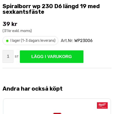
Spiralborr wp 230 D6 längd 19 med
sexkantsfäste
39 kr
(31 kr exkl. moms)
•
Art.Nr:
WP23006
I lager (1-3 dagars leverans)
LÄGG I VARUKORG
ST
Andra har också köpt