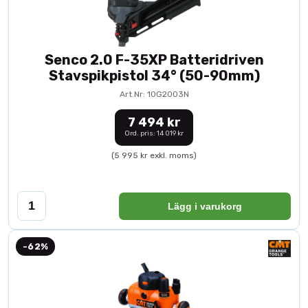
Senco 2.0 F-35XP Batteridriven
Stavspikpistol 34° (50-90mm)
Art.Nr: 10G2003N
7 494 kr
Ord. pris: 14 019 kr
(5 995 kr exkl. moms)
Lägg i varukorg
-62%