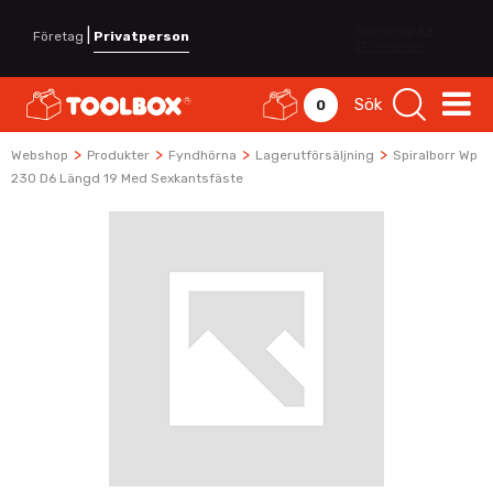
|
Företag
Privatperson
Sök
0
>
>
>
>
Webshop
Produkter
Fyndhörna
Lagerutförsäljning
Spiralborr Wp
230 D6 Längd 19 Med Sexkantsfäste