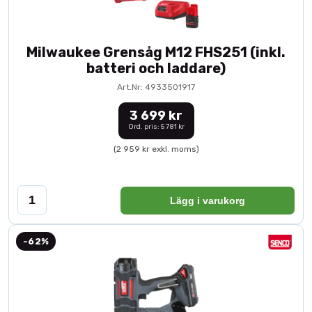
Milwaukee Grensåg M12 FHS251 (inkl.
batteri och laddare)
Art.Nr: 4933501917
3 699 kr
Ord. pris: 5 781 kr
(2 959 kr exkl. moms)
Lägg i varukorg
-62%