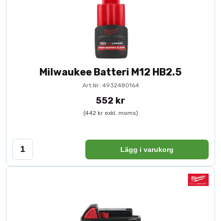
Milwaukee Batteri M12 HB2.5
Art.Nr: 4932480164
552 kr
(442 kr exkl. moms)
Lägg i varukorg