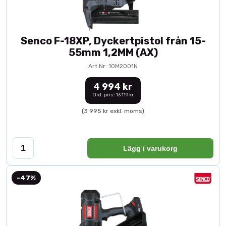
Senco F-18XP, Dyckertpistol från 15-
55mm 1,2MM (AX)
Art.Nr: 10M2001N
4 994 kr
Ord. pris: 13 119 kr
(3 995 kr exkl. moms)
Lägg i varukorg
-47%