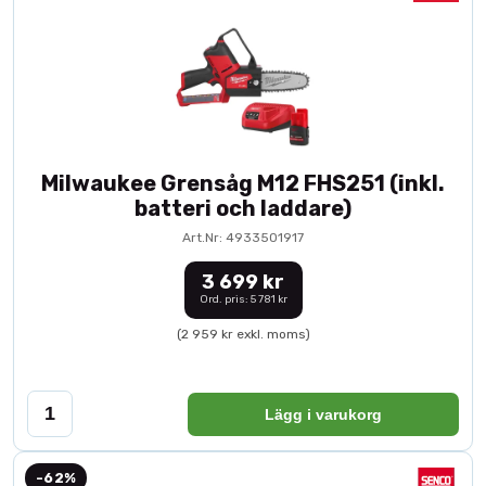
Milwaukee Grensåg M12 FHS251 (inkl.
batteri och laddare)
Art.Nr: 4933501917
3 699 kr
Ord. pris: 5 781 kr
(2 959 kr exkl. moms)
Lägg i varukorg
-62%