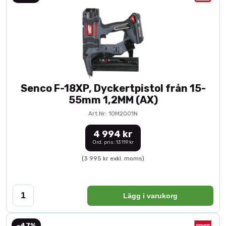
Senco F-18XP, Dyckertpistol från 15-
55mm 1,2MM (AX)
Art.Nr: 10M2001N
4 994 kr
Ord. pris: 13 119 kr
(3 995 kr exkl. moms)
Lägg i varukorg
-47%