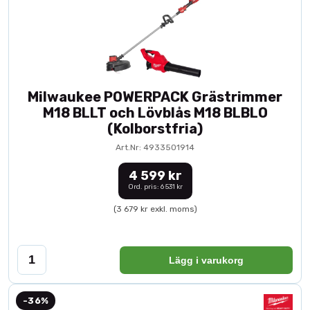
Milwaukee POWERPACK Grästrimmer
M18 BLLT och Lövblås M18 BLBLO
(Kolborstfria)
Art.Nr: 4933501914
4 599 kr
Ord. pris: 6 531 kr
(3 679 kr exkl. moms)
Lägg i varukorg
-36%