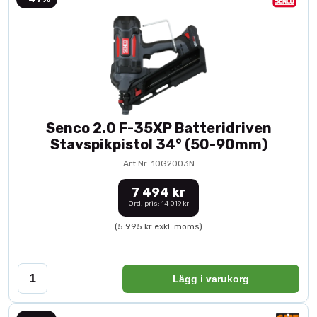
Senco 2.0 F-35XP Batteridriven
Stavspikpistol 34° (50-90mm)
Art.Nr: 10G2003N
7 494 kr
Ord. pris: 14 019 kr
(5 995 kr exkl. moms)
Lägg i varukorg