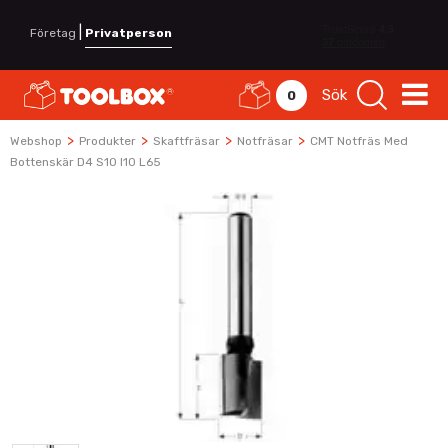
|
Företag
Privatperson
Sök
0
>
>
>
>
Webshop
Produkter
Skaftfräsar
Notfräsar
CMT Notfräs Med
Bottenskär D4 S10 I10 L65