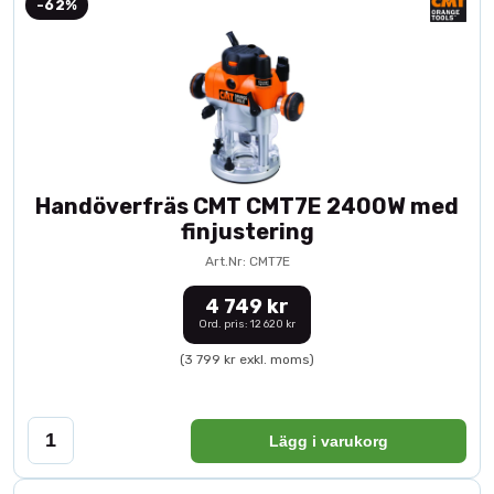
-62%
Handöverfräs CMT CMT7E 2400W med
finjustering
Art.Nr: CMT7E
4 749 kr
Ord. pris: 12 620 kr
(3 799 kr exkl. moms)
Lägg i varukorg