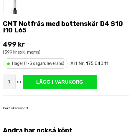
CMT Notfräs med bottenskär D4 S10
I10 L65
499 kr
(399 kr exkl. moms)
•
Art.Nr:
175,040,11
I lager (1-3 dagars leverans)
LÄGG I VARUKORG
ST
Kort skärlängd.
Andra har också köpt