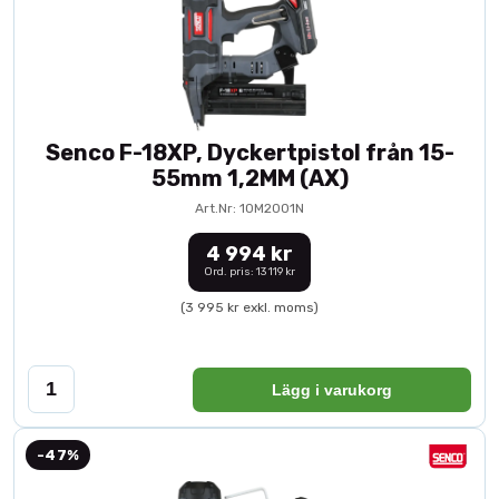
Senco F-18XP, Dyckertpistol från 15-
55mm 1,2MM (AX)
Art.Nr: 10M2001N
4 994 kr
Ord. pris: 13 119 kr
(3 995 kr exkl. moms)
Lägg i varukorg
-47%