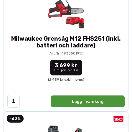
Milwaukee Grensåg M12 FHS251 (inkl.
batteri och laddare)
Art.Nr: 4933501917
3 699 kr
Ord. pris: 5 781 kr
(2 959 kr exkl. moms)
Lägg i varukorg
-62%