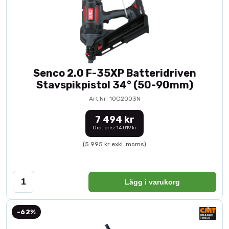
Senco 2.0 F-35XP Batteridriven
Stavspikpistol 34° (50-90mm)
Art.Nr: 10G2003N
7 494 kr
Ord. pris: 14 019 kr
(5 995 kr exkl. moms)
Lägg i varukorg
-62%