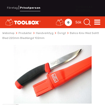
|
Företag
Privatperson
Sök
0
>
>
>
>
Webshop
Produkter
Handverktyg
Övrigt
Bahco Kniv Med Solitt
Blad 220mm Bladlängd 102mm