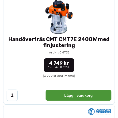
Handöverfräs CMT CMT7E 2400W med
finjustering
Art.Nr: CMT7E
4 749 kr
Ord. pris: 12 620 kr
(3 799 kr exkl. moms)
Lägg i varukorg