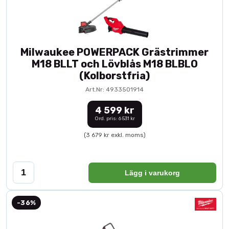
Milwaukee POWERPACK Grästrimmer
M18 BLLT och Lövblås M18 BLBLO
(Kolborstfria)
Art.Nr: 4933501914
4 599 kr
Ord. pris: 6 531 kr
(3 679 kr exkl. moms)
Lägg i varukorg
-36%