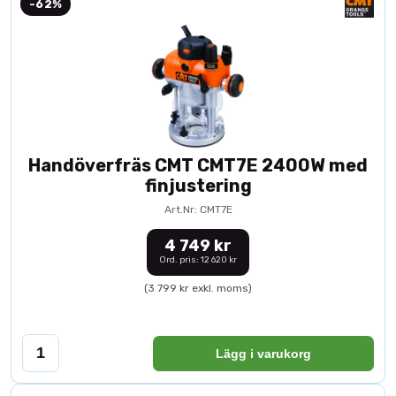
-62%
Handöverfräs CMT CMT7E 2400W med
finjustering
Art.Nr: CMT7E
4 749 kr
Ord. pris: 12 620 kr
(3 799 kr exkl. moms)
Lägg i varukorg