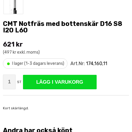
CMT Notfräs med bottenskär D16 S8
I20 L60
621 kr
(497 kr exkl. moms)
•
Art.Nr:
174,160,11
I lager (1-3 dagars leverans)
LÄGG I VARUKORG
ST
Kort skärlängd.
Andra har också köpt