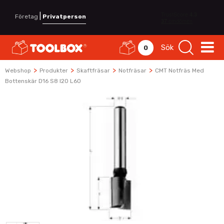
|
Företag
Privatperson
Sök
0
>
>
>
>
Webshop
Produkter
Skaftfräsar
Notfräsar
CMT Notfräs Med
Bottenskär D16 S8 I20 L60