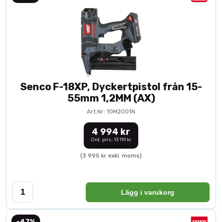
Senco F-18XP, Dyckertpistol från 15-
55mm 1,2MM (AX)
Art.Nr: 10M2001N
4 994 kr
Ord. pris: 13 119 kr
(3 995 kr exkl. moms)
Lägg i varukorg
-47%