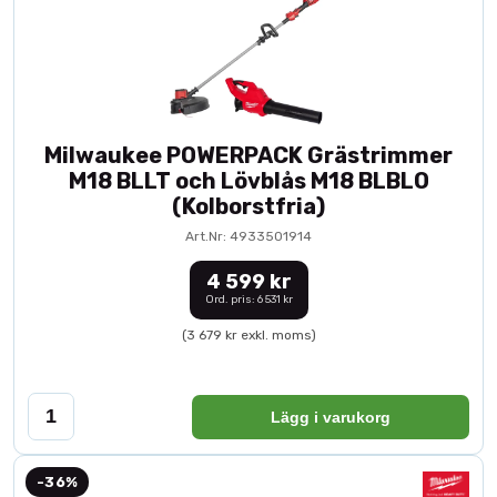
Milwaukee POWERPACK Grästrimmer
M18 BLLT och Lövblås M18 BLBLO
(Kolborstfria)
Art.Nr: 4933501914
4 599 kr
Ord. pris: 6 531 kr
(3 679 kr exkl. moms)
Lägg i varukorg
-36%