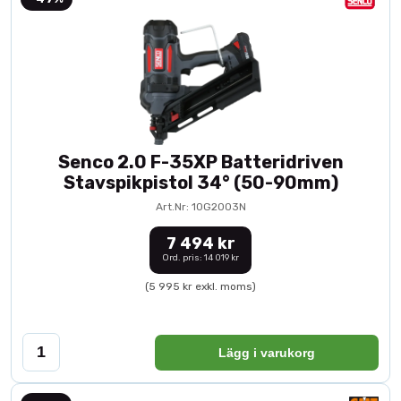
Senco 2.0 F-35XP Batteridriven
Stavspikpistol 34° (50-90mm)
Art.Nr: 10G2003N
7 494 kr
Ord. pris: 14 019 kr
(5 995 kr exkl. moms)
Lägg i varukorg