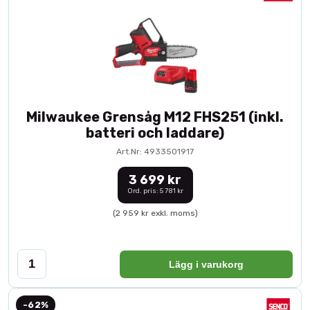
Milwaukee Grensåg M12 FHS251 (inkl.
batteri och laddare)
Art.Nr: 4933501917
3 699 kr
Ord. pris: 5 781 kr
(2 959 kr exkl. moms)
Lägg i varukorg
-62%