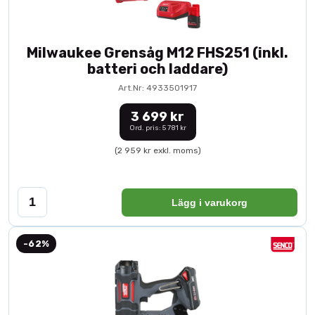
Milwaukee Grensåg M12 FHS251 (inkl.
batteri och laddare)
Art.Nr: 4933501917
3 699 kr
Ord. pris: 5 781 kr
(2 959 kr exkl. moms)
Lägg i varukorg
-62%