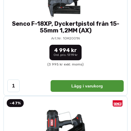
Senco F-18XP, Dyckertpistol från 15-
55mm 1,2MM (AX)
Art.Nr: 10M2001N
4 994 kr
Ord. pris: 13 119 kr
(3 995 kr exkl. moms)
Lägg i varukorg
-47%