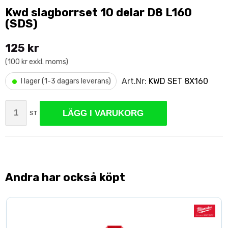
Kwd slagborrset 10 delar D8 L160
(SDS)
125 kr
(100 kr exkl. moms)
•
Art.Nr:
KWD SET 8X160
I lager (1-3 dagars leverans)
LÄGG I VARUKORG
ST
Andra har också köpt