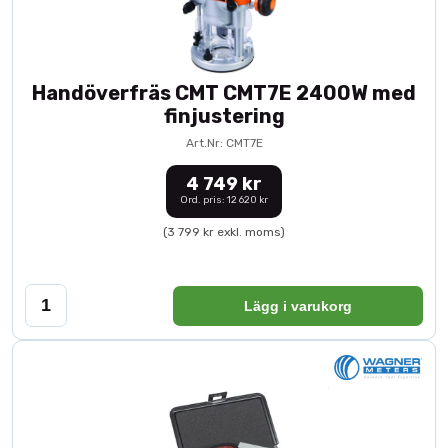
Handöverfräs CMT CMT7E 2400W med
finjustering
Art.Nr: CMT7E
4 749 kr
Ord. pris: 12 620 kr
(3 799 kr exkl. moms)
Lägg i varukorg