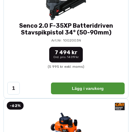
Senco 2.0 F-35XP Batteridriven
Stavspikpistol 34° (50-90mm)
Art.Nr: 10G2003N
7 494 kr
Ord. pris: 14 019 kr
(5 995 kr exkl. moms)
Lägg i varukorg
-62%