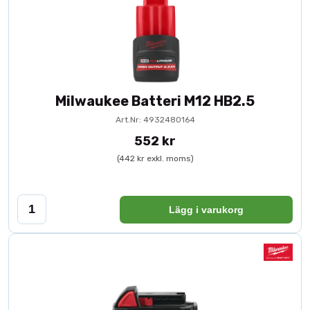
Milwaukee Batteri M12 HB2.5
Art.Nr: 4932480164
552 kr
(442 kr exkl. moms)
Lägg i varukorg