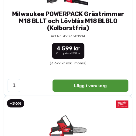
Milwaukee POWERPACK Grästrimmer
M18 BLLT och Lövblås M18 BLBLO
(Kolborstfria)
Art.Nr: 4933501914
4 599 kr
Ord. pris: 6 531 kr
(3 679 kr exkl. moms)
Lägg i varukorg
-36%