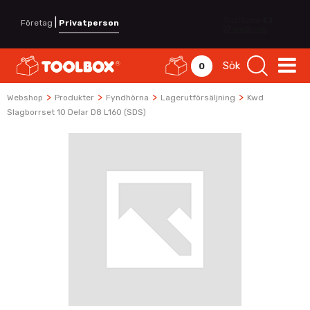
|
Företag
Privatperson
Sök
0
>
>
>
>
Webshop
Produkter
Fyndhörna
Lagerutförsäljning
Kwd
Slagborrset 10 Delar D8 L160 (SDS)