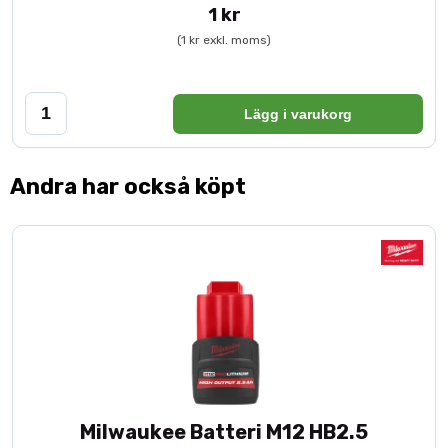
God värmetålighet minskar slitage
1 kr
(1 kr exkl. moms)
Tekniska specifikationer
Material: HSS 18 (snabbstål med kobolt)
Lägg i varukorg
Dimension: 20 x 3 mm
Utförande: Utan hålbild
Kapning: Levereras i önskad längd
Beställning: Per mm
Andra har också köpt
Användning: Hyvling av trä och träbaserade material
Milwaukee Batteri M12 HB2.5