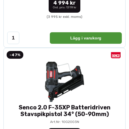
4 994 kr
Ord. pris: 13 119 kr
(3 995 kr exkl. moms)
Lägg i varukorg
-47%
Senco 2.0 F-35XP Batteridriven
Stavspikpistol 34° (50-90mm)
Art.Nr: 10G2003N