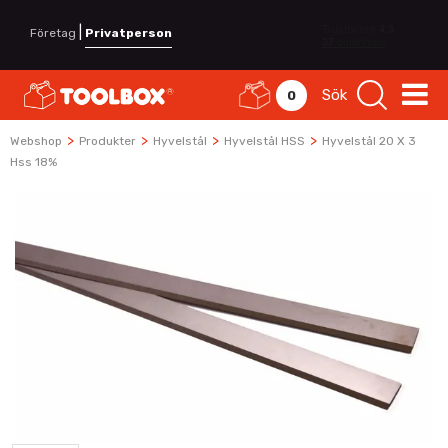
|
Företag
Privatperson
Sök
0
>
>
>
>
Webshop
Produkter
Hyvelstål
Hyvelstål HSS
Hyvelstål 20 X 3
Hss 18%