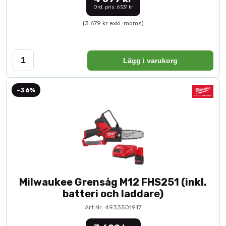
Ord. pris: 6 531 kr
(3 679 kr exkl. moms)
Lägg i varukorg
-36%
Milwaukee Grensåg M12 FHS251 (inkl.
batteri och laddare)
Art.Nr: 4933501917