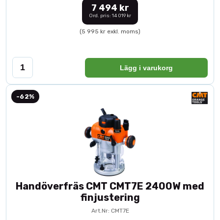
7 494 kr
Ord. pris: 14 019 kr
(5 995 kr exkl. moms)
Lägg i varukorg
-62%
Handöverfräs CMT CMT7E 2400W med
finjustering
Art.Nr: CMT7E