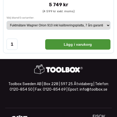
5 749 kr
(4 599 kr exkl. moms)
Välj bland 5 varianter:
Lägg i varukorg
Toolbox Sweden AB | Box 228 | 597 25 Åtvidaberg | Telefon:
0120-854 50
| Fax:
0120-854 69
| Epost:
info@toolbox.se