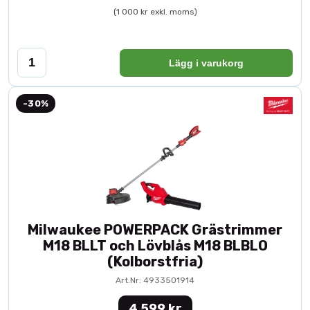
(1 000 kr exkl. moms)
Lägg i varukorg
-30%
Milwaukee POWERPACK Grästrimmer
M18 BLLT och Lövblås M18 BLBLO
(Kolborstfria)
Art.Nr: 4933501914
4 599 kr