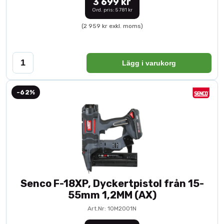
3 699 kr
Ord. pris: 5 781 kr
(2 959 kr exkl. moms)
Lägg i varukorg
-62%
Senco F-18XP, Dyckertpistol från 15-
55mm 1,2MM (AX)
Art.Nr: 10M2001N