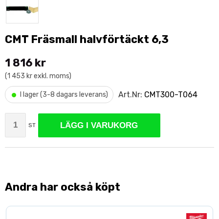
CMT Fräsmall halvförtäckt 6,3
1 816 kr
(1 453 kr exkl. moms)
•
Art.Nr:
CMT300-T064
I lager (3-8 dagars leverans)
LÄGG I VARUKORG
ST
Andra har också köpt