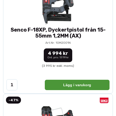
Senco F-18XP, Dyckertpistol från 15-
55mm 1,2MM (AX)
Art.Nr: 10M2001N
4 994 kr
Ord. pris: 13 119 kr
(3 995 kr exkl. moms)
Lägg i varukorg
-47%