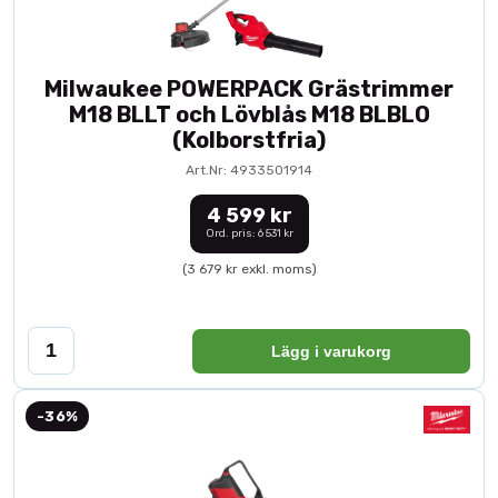
Milwaukee POWERPACK Grästrimmer
M18 BLLT och Lövblås M18 BLBLO
(Kolborstfria)
Art.Nr: 4933501914
4 599 kr
Ord. pris: 6 531 kr
(3 679 kr exkl. moms)
Lägg i varukorg
-36%