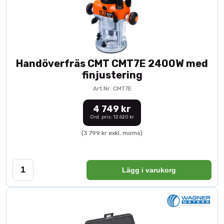
Handöverfräs CMT CMT7E 2400W med
finjustering
Art.Nr: CMT7E
4 749 kr
Ord. pris: 12 620 kr
(3 799 kr exkl. moms)
Lägg i varukorg