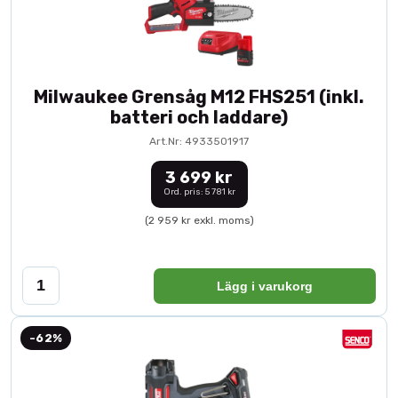
Milwaukee Grensåg M12 FHS251 (inkl.
batteri och laddare)
Art.Nr: 4933501917
3 699 kr
Ord. pris: 5 781 kr
(2 959 kr exkl. moms)
Lägg i varukorg
-62%