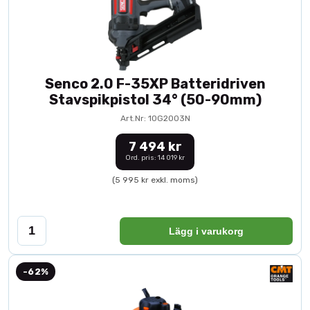
Senco 2.0 F-35XP Batteridriven
Stavspikpistol 34° (50-90mm)
Art.Nr: 10G2003N
7 494 kr
Ord. pris: 14 019 kr
(5 995 kr exkl. moms)
Lägg i varukorg
-62%