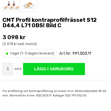
CMT Profil kontraprofilfrässet S12
D44,4 L71 OBS! Bild C
3 098 kr
(2 478 kr exkl. moms)
•
Art.Nr:
991,503,11
I lager (1-3 dagars leverans)
LÄGG I VARUKORG
SATS
För profilering och kontraprofilering av luckor m.m. Materialtjocklek 18-22
mm. Skivnotfräs 6 mm. 822,003,11. Kullager D22 791,012,00.