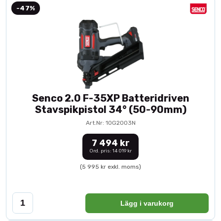
-47%
Senco 2.0 F-35XP Batteridriven
Stavspikpistol 34° (50-90mm)
Art.Nr: 10G2003N
7 494 kr
Ord. pris: 14 019 kr
(5 995 kr exkl. moms)
Lägg i varukorg