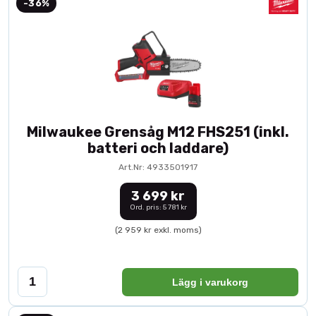
-36%
Milwaukee Grensåg M12 FHS251 (inkl.
batteri och laddare)
Art.Nr: 4933501917
3 699 kr
Ord. pris: 5 781 kr
(2 959 kr exkl. moms)
Lägg i varukorg