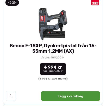
-62%
Senco F-18XP, Dyckertpistol från 15-
55mm 1,2MM (AX)
Art.Nr: 10M2001N
4 994 kr
Ord. pris: 13 119 kr
(3 995 kr exkl. moms)
Lägg i varukorg