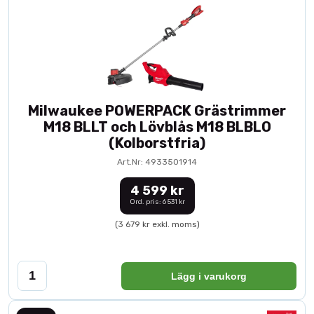
Milwaukee POWERPACK Grästrimmer
M18 BLLT och Lövblås M18 BLBLO
(Kolborstfria)
Art.Nr: 4933501914
4 599 kr
Ord. pris: 6 531 kr
(3 679 kr exkl. moms)
Lägg i varukorg