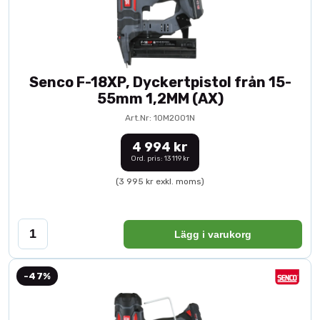
Senco F-18XP, Dyckertpistol från 15-
55mm 1,2MM (AX)
Art.Nr: 10M2001N
4 994 kr
Ord. pris: 13 119 kr
(3 995 kr exkl. moms)
Lägg i varukorg
-47%