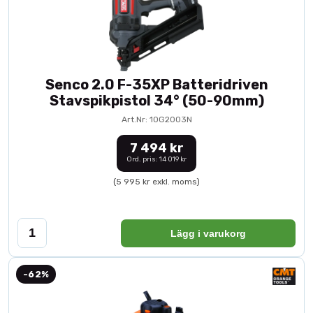
Senco 2.0 F-35XP Batteridriven
Stavspikpistol 34° (50-90mm)
Art.Nr: 10G2003N
7 494 kr
Ord. pris: 14 019 kr
(5 995 kr exkl. moms)
Lägg i varukorg
-62%