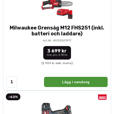
Milwaukee Grensåg M12 FHS251 (inkl.
batteri och laddare)
Art.Nr: 4933501917
3 699 kr
Ord. pris: 5 781 kr
(2 959 kr exkl. moms)
Lägg i varukorg
-62%