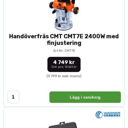
Handöverfräs CMT CMT7E 2400W med
finjustering
Art.Nr: CMT7E
4 749 kr
Ord. pris: 12 620 kr
(3 799 kr exkl. moms)
Lägg i varukorg