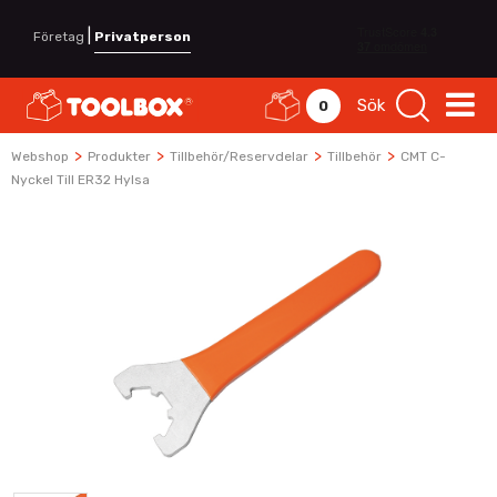
|
Företag
Privatperson
Sök
0
>
>
>
>
Webshop
Produkter
Tillbehör/Reservdelar
Tillbehör
CMT C-
Nyckel Till ER32 Hylsa