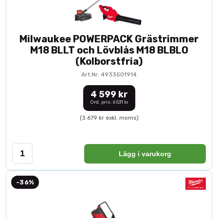
Milwaukee POWERPACK Grästrimmer
M18 BLLT och Lövblås M18 BLBLO
(Kolborstfria)
Art.Nr: 4933501914
4 599 kr
Ord. pris: 6 531 kr
(3 679 kr exkl. moms)
Lägg i varukorg
-36%