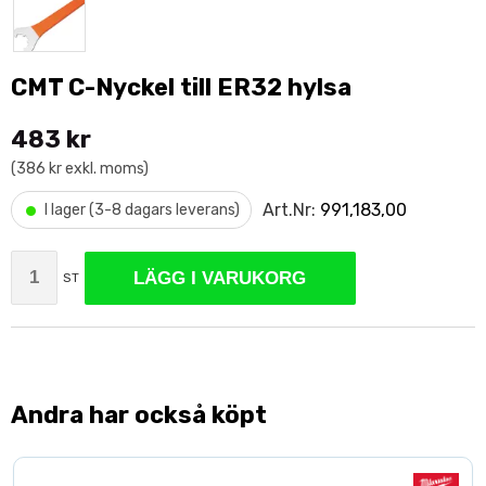
CMT C-Nyckel till ER32 hylsa
483 kr
(386 kr exkl. moms)
•
Art.Nr:
991,183,00
I lager (3-8 dagars leverans)
LÄGG I VARUKORG
ST
Andra har också köpt