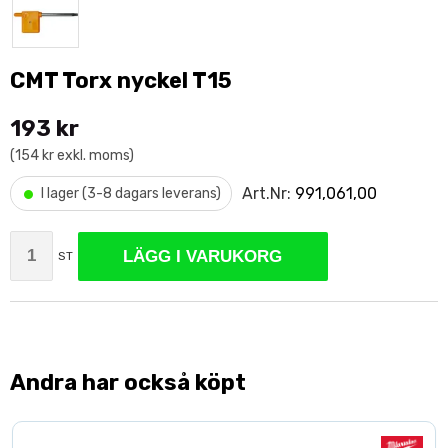
CMT Torx nyckel T15
193 kr
(154 kr exkl. moms)
•
Art.Nr:
991,061,00
I lager (3-8 dagars leverans)
LÄGG I VARUKORG
ST
Andra har också köpt