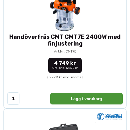
Handöverfräs CMT CMT7E 2400W med
finjustering
Art.Nr: CMT7E
4 749 kr
Ord. pris: 12 620 kr
(3 799 kr exkl. moms)
Lägg i varukorg