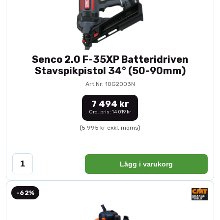
Senco 2.0 F-35XP Batteridriven
Stavspikpistol 34° (50-90mm)
Art.Nr: 10G2003N
7 494 kr
Ord. pris: 14 019 kr
(5 995 kr exkl. moms)
Lägg i varukorg
-62%