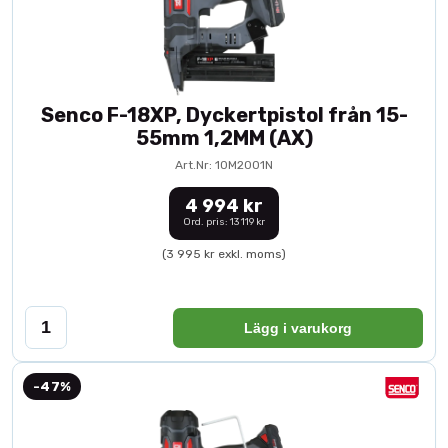
Senco F-18XP, Dyckertpistol från 15-
55mm 1,2MM (AX)
Art.Nr: 10M2001N
4 994 kr
Ord. pris: 13 119 kr
(3 995 kr exkl. moms)
Lägg i varukorg
-47%