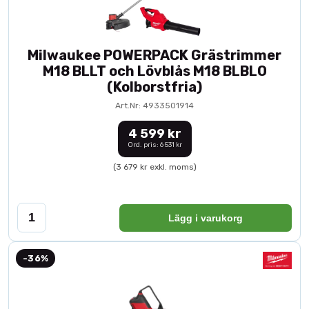
Milwaukee POWERPACK Grästrimmer
M18 BLLT och Lövblås M18 BLBLO
(Kolborstfria)
Art.Nr: 4933501914
4 599 kr
Ord. pris: 6 531 kr
(3 679 kr exkl. moms)
Lägg i varukorg
-36%