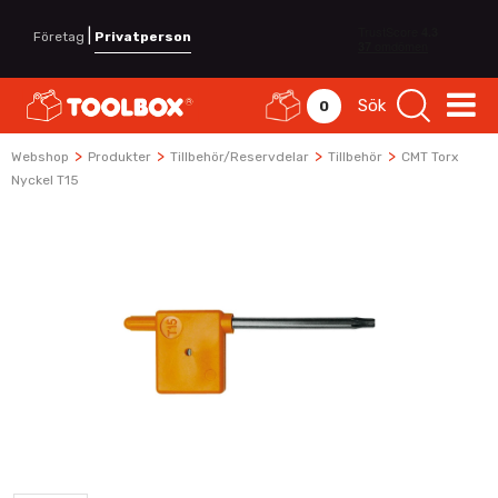
|
Företag
Privatperson
Sök
0
>
>
>
>
Webshop
Produkter
Tillbehör/Reservdelar
Tillbehör
CMT Torx
Nyckel T15