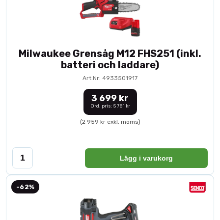
Milwaukee Grensåg M12 FHS251 (inkl.
batteri och laddare)
Art.Nr: 4933501917
3 699 kr
Ord. pris: 5 781 kr
(2 959 kr exkl. moms)
Lägg i varukorg
-62%