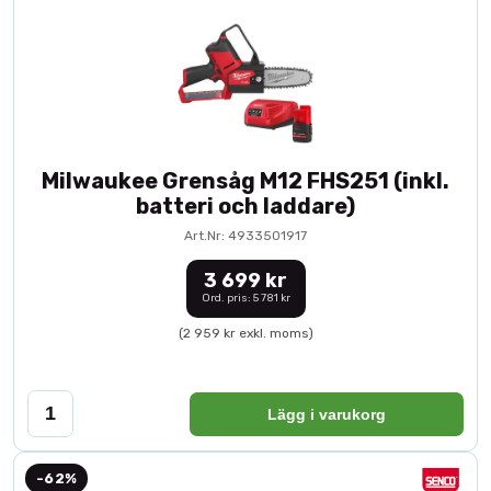
Milwaukee Grensåg M12 FHS251 (inkl.
batteri och laddare)
Art.Nr: 4933501917
3 699 kr
Ord. pris: 5 781 kr
(2 959 kr exkl. moms)
Lägg i varukorg
-62%