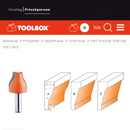
|
Företag
Privatperson
Sök
0
>
>
>
>
Webshop
Produkter
Skaftfräsar
Frisfräsar
CMT Frisfräs D38 I38
S12 L76,2