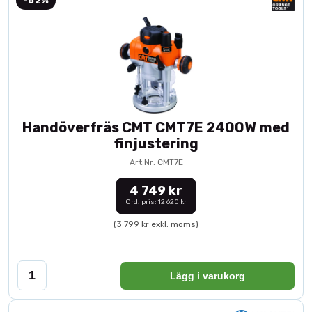
-62%
Handöverfräs CMT CMT7E 2400W med
finjustering
Art.Nr: CMT7E
4 749 kr
Ord. pris: 12 620 kr
(3 799 kr exkl. moms)
Lägg i varukorg