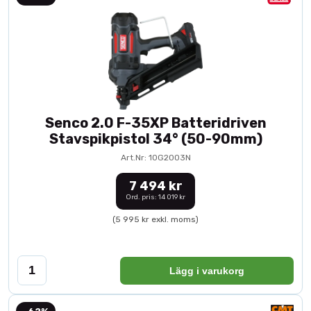
Senco 2.0 F-35XP Batteridriven
Stavspikpistol 34° (50-90mm)
Art.Nr: 10G2003N
7 494 kr
Ord. pris: 14 019 kr
(5 995 kr exkl. moms)
Lägg i varukorg