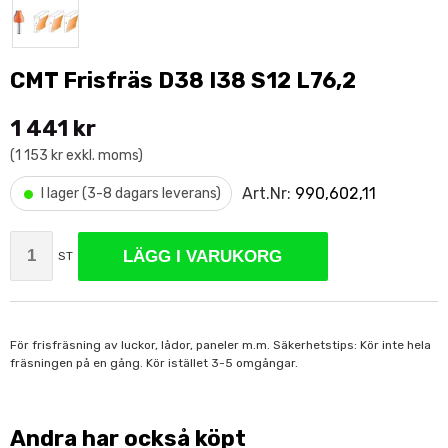
CMT Frisfräs D38 I38 S12 L76,2
1 441 kr
(1 153 kr exkl. moms)
•
Art.Nr:
990,602,11
I lager (3-8 dagars leverans)
LÄGG I VARUKORG
ST
För frisfräsning av luckor, lådor, paneler m.m. Säkerhetstips: Kör inte hela
fräsningen på en gång. Kör istället 3-5 omgångar.
Andra har också köpt