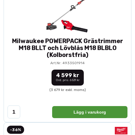
Milwaukee POWERPACK Grästrimmer
M18 BLLT och Lövblås M18 BLBLO
(Kolborstfria)
Art.Nr: 4933501914
4 599 kr
Ord. pris: 6 531 kr
(3 679 kr exkl. moms)
Lägg i varukorg
-36%