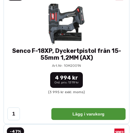
Senco F-18XP, Dyckertpistol från 15-
55mm 1,2MM (AX)
Art.Nr: 10M2001N
4 994 kr
Ord. pris: 13 119 kr
(3 995 kr exkl. moms)
Lägg i varukorg
-47%