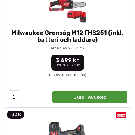
Milwaukee Grensåg M12 FHS251 (inkl.
batteri och laddare)
Art.Nr: 4933501917
3 699 kr
Ord. pris: 5 781 kr
(2 959 kr exkl. moms)
Lägg i varukorg
-62%