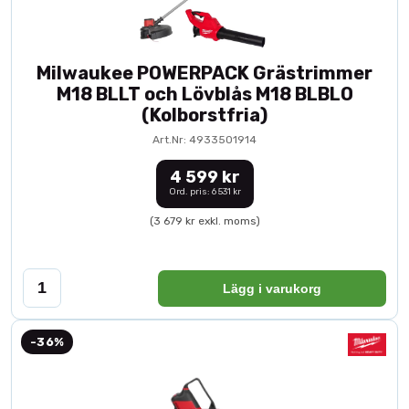
Milwaukee POWERPACK Grästrimmer
M18 BLLT och Lövblås M18 BLBLO
(Kolborstfria)
Art.Nr: 4933501914
4 599 kr
Ord. pris: 6 531 kr
(3 679 kr exkl. moms)
Lägg i varukorg
-36%