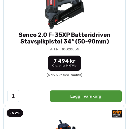
Senco 2.0 F-35XP Batteridriven
Stavspikpistol 34° (50-90mm)
Art.Nr: 10G2003N
7 494 kr
Ord. pris: 14 019 kr
(5 995 kr exkl. moms)
Lägg i varukorg
-62%