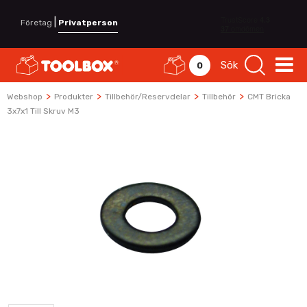
|
Företag
Privatperson
Sök
0
>
>
>
>
Webshop
Produkter
Tillbehör/Reservdelar
Tillbehör
CMT Bricka
3x7x1 Till Skruv M3