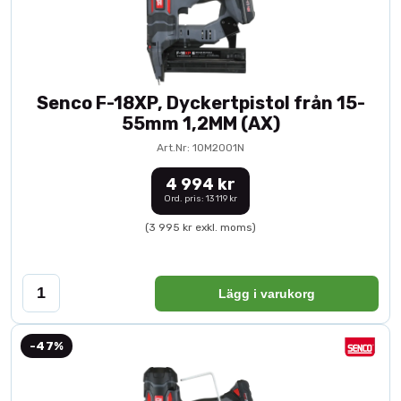
Senco F-18XP, Dyckertpistol från 15-
55mm 1,2MM (AX)
Art.Nr: 10M2001N
4 994 kr
Ord. pris: 13 119 kr
(3 995 kr exkl. moms)
Lägg i varukorg
-47%