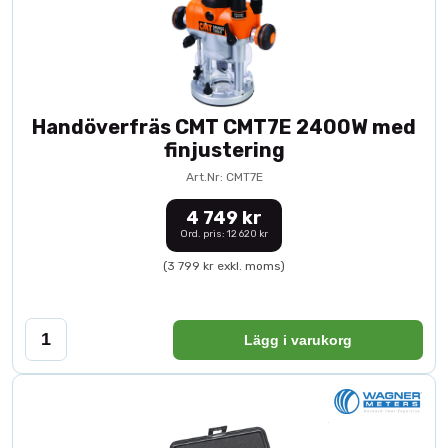
Handöverfräs CMT CMT7E 2400W med
finjustering
Art.Nr: CMT7E
4 749 kr
Ord. pris: 12 620 kr
(3 799 kr exkl. moms)
Lägg i varukorg