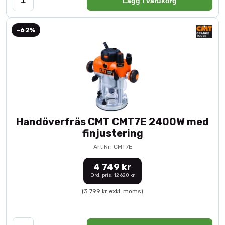
Lägg i varukorg
-62%
Handöverfräs CMT CMT7E 2400W med
finjustering
Art.Nr: CMT7E
4 749 kr
Ord. pris: 12 620 kr
(3 799 kr exkl. moms)