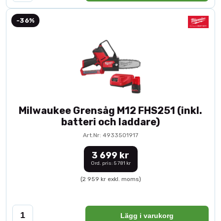
-36%
Milwaukee Grensåg M12 FHS251 (inkl.
batteri och laddare)
Art.Nr: 4933501917
3 699 kr
Ord. pris: 5 781 kr
(2 959 kr exkl. moms)
Lägg i varukorg