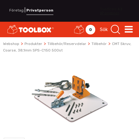
|
Företag
Privatperson
Sök
0
>
>
>
>
Webshop
Produkter
Tillbehör/Reservdelar
Tillbehör
CMT Skruv,
Coarse, 38,1mm SPS-C150 500st