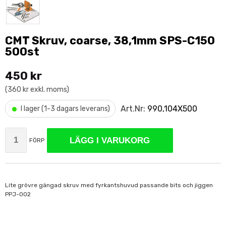
CMT Skruv, coarse, 38,1mm SPS-C150
500st
450 kr
(360 kr exkl. moms)
•
Art.Nr:
990,104X500
I lager (1-3 dagars leverans)
LÄGG I VARUKORG
FÖRP
Lite grövre gängad skruv med fyrkantshuvud passande bits och jiggen
PPJ-002