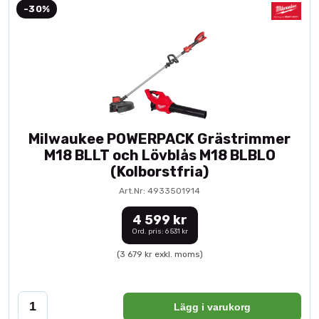
-30%
Milwaukee POWERPACK Grästrimmer
M18 BLLT och Lövblås M18 BLBLO
(Kolborstfria)
Art.Nr: 4933501914
4 599 kr
Ord. pris: 6 531 kr
(3 679 kr exkl. moms)
Lägg i varukorg