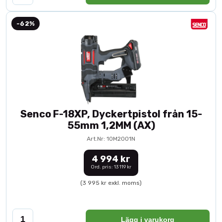
-62%
Senco F-18XP, Dyckertpistol från 15-
55mm 1,2MM (AX)
Art.Nr: 10M2001N
4 994 kr
Ord. pris: 13 119 kr
(3 995 kr exkl. moms)
Lägg i varukorg