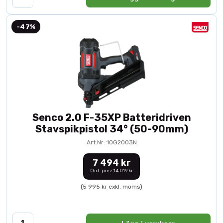
-47%
Senco 2.0 F-35XP Batteridriven
Stavspikpistol 34° (50-90mm)
Art.Nr: 10G2003N
7 494 kr
Ord. pris: 14 019 kr
(5 995 kr exkl. moms)