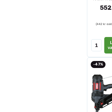
552
(442 kr exk
L
v
-47%