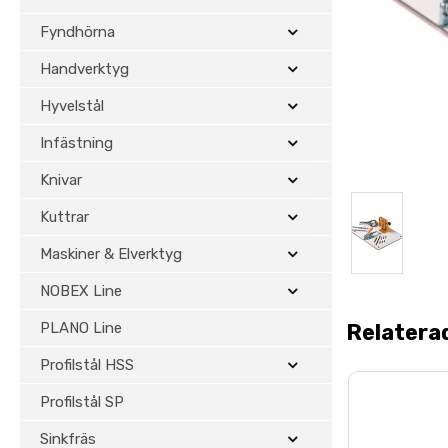
Fyndhörna
Handverktyg
Hyvelstål
Infästning
Knivar
Kuttrar
Maskiner & Elverktyg
NOBEX Line
PLANO Line
Relatera
Profilstål HSS
Profilstål SP
Sinkfräs