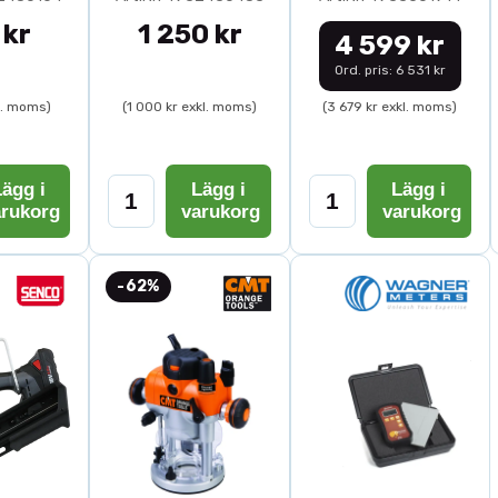
 kr
1 250 kr
4 599 kr
Ord. pris: 6 531 kr
l. moms)
(1 000 kr exkl. moms)
(3 679 kr exkl. moms)
ägg i
Lägg i
Lägg i
arukorg
varukorg
varukorg
-62%