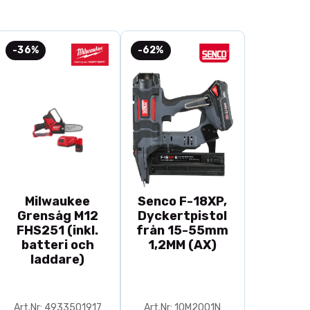
-36%
-62%
Milwaukee
Senco F-18XP,
Grensåg M12
Dyckertpistol
FHS251 (inkl.
från 15-55mm
batteri och
1,2MM (AX)
laddare)
Art.Nr: 4933501917
Art.Nr: 10M2001N