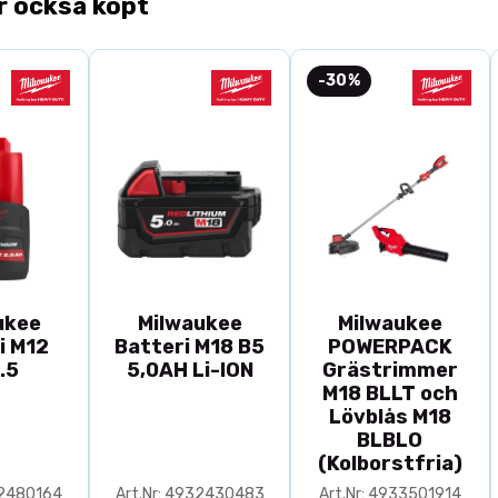
r också köpt
-30%
ukee
Milwaukee
Milwaukee
i M12
Batteri M18 B5
POWERPACK
.5
5,0AH Li-ION
Grästrimmer
M18 BLLT och
Lövblås M18
BLBLO
(Kolborstfria)
32480164
Art.Nr: 4932430483
Art.Nr: 4933501914