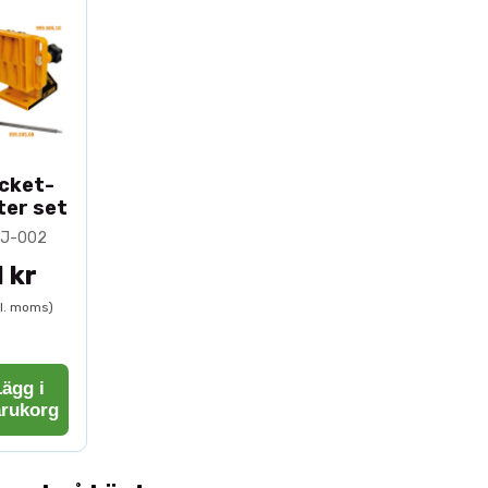
cket-
ter set
PPJ-002
1 kr
kl. moms)
ägg i
arukorg