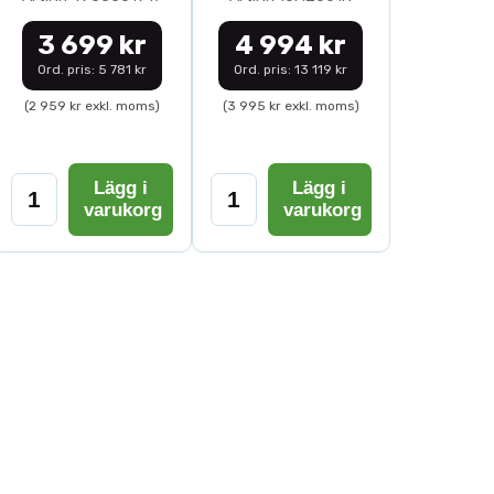
3 699 kr
4 994 kr
Ord. pris: 5 781 kr
Ord. pris: 13 119 kr
(2 959 kr exkl. moms)
(3 995 kr exkl. moms)
Lägg i
Lägg i
varukorg
varukorg