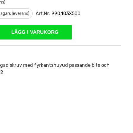
ms)
Art.Nr:
990,103X500
 dagars leverans)
LÄGG I VARUKORG
ängad skruv med fyrkantshuvud passande bits och
02