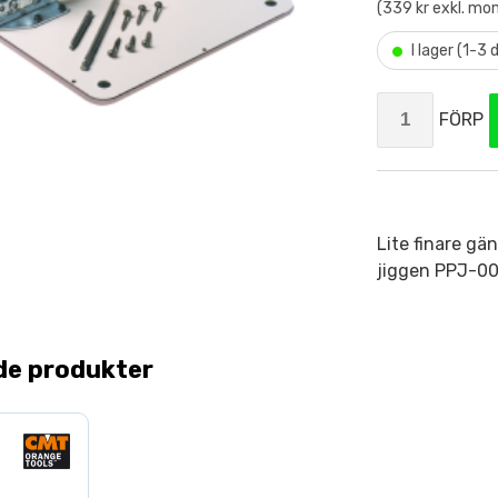
(339 kr exkl. mo
•
I lager (1-3
FÖRP
Lite finare g
jiggen PPJ-0
de produkter