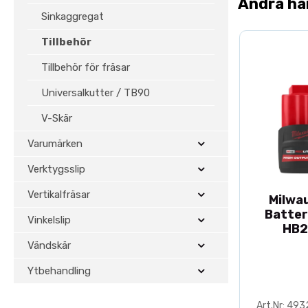
Andra ha
Sinkaggregat
Tillbehör
Tillbehör för fräsar
Universalkutter / TB90
V-Skär
Varumärken
Verktygsslip
Vertikalfräsar
Milwa
Batter
Vinkelslip
HB2
Vändskär
Ytbehandling
Art.Nr: 49