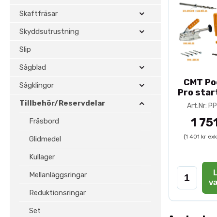
Skaftfräsar
Skyddsutrustning
Slip
Sågblad
CMT Po
Sågklingor
Pro star
Tillbehör/Reservdelar
Art.Nr: 
1 75
Fräsbord
(1 401 kr ex
Glidmedel
Kullager
L
Mellanläggsringar
v
Reduktionsringar
Set