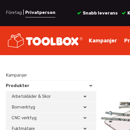
|
Företag
Privatperson
Snabb leverans
K
Kampanjer
P
Kampanjer
Produkter
Arbetskläder & Skor
Borrverktyg
CNC verktyg
Fuktmätare