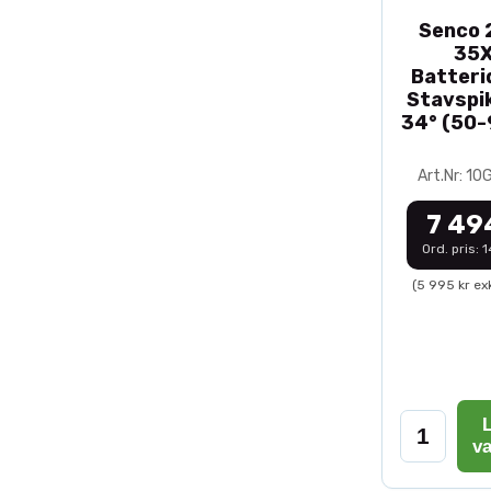
Senco 2
35
Batteri
Stavspik
34° (50
Art.Nr: 1
7 49
Ord. pris: 
(5 995 kr ex
L
v