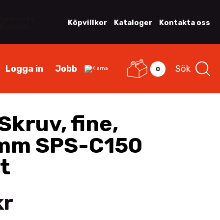
Köpvillkor
Kataloger
Kontakta oss
Logga in
Jobb
Sök
0
kruv, fine,
mm SPS-C150
t
kr