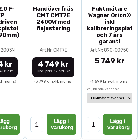
.0 F-
Handöverfräs
Fuktmätare
XP
CMT CMT7E
Wagner Orion®
driven
2400W med
inkl
pistol
finjustering
kalibreringsplatta
-90mm)
och 7 års
garanti
0G2003N
Art.Nr: CMT7E
Art.Nr: 890-00950
5 749 kr
4 kr
4 749 kr
14 019 kr
Ord. pris: 12 620 kr
kl. moms)
(3 799 kr exkl. moms)
(4 599 kr exkl. moms)
Välj bland 5 varianter:
ägg i
Lägg i
Lägg i
arukorg
varukorg
varukorg