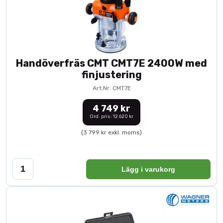
Handöverfräs CMT CMT7E 2400W med
finjustering
Art.Nr: CMT7E
4 749 kr
Ord. pris: 12 620 kr
(3 799 kr exkl. moms)
Lägg i varukorg