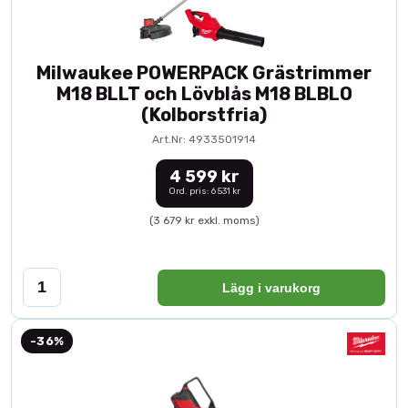
Milwaukee POWERPACK Grästrimmer
M18 BLLT och Lövblås M18 BLBLO
(Kolborstfria)
Art.Nr: 4933501914
4 599 kr
Ord. pris: 6 531 kr
(3 679 kr exkl. moms)
Lägg i varukorg
-36%