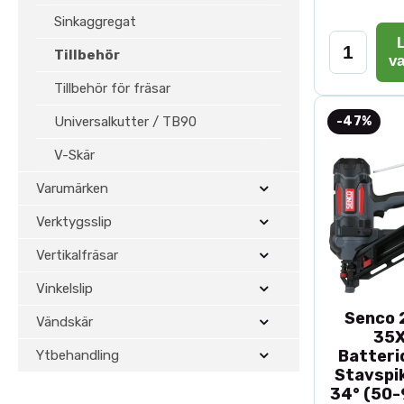
Sinkaggregat
L
Tillbehör
v
Tillbehör för fräsar
Universalkutter / TB90
-47%
V-Skär
Varumärken
Verktygsslip
Vertikalfräsar
Vinkelslip
Senco 2
Vändskär
35
Batteri
Ytbehandling
Stavspik
34° (50