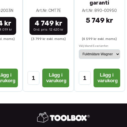
garanti
0G2003N
Art.Nr: CMT7E
Art.Nr: 890-00950
5 749 kr
4 kr
4 749 kr
14 019 kr
Ord. pris: 12 620 kr
kl. moms)
(3 799 kr exkl. moms)
(4 599 kr exkl. moms)
Välj bland 5 varianter:
ägg i
Lägg i
Lägg i
arukorg
varukorg
varukorg