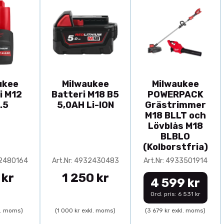
ukee
Milwaukee
Milwaukee
i M12
Batteri M18 B5
POWERPACK
.5
5,0AH Li-ION
Grästrimmer
M18 BLLT och
Lövblås M18
BLBLO
(Kolborstfria)
32480164
Art.Nr: 4932430483
Art.Nr: 4933501914
 kr
1 250 kr
4 599 kr
Ord. pris: 6 531 kr
l. moms)
(1 000 kr exkl. moms)
(3 679 kr exkl. moms)