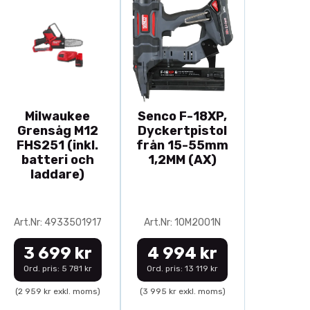
Milwaukee
Senco F-18XP,
Grensåg M12
Dyckertpistol
FHS251 (inkl.
från 15-55mm
batteri och
1,2MM (AX)
laddare)
Art.Nr: 4933501917
Art.Nr: 10M2001N
3 699 kr
4 994 kr
Ord. pris: 5 781 kr
Ord. pris: 13 119 kr
(2 959 kr exkl. moms)
(3 995 kr exkl. moms)