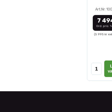
Art.Nr: 1
7 49
Ord. pris: 
(5 995 kr ex
L
v