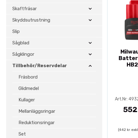
Skaftfräsar
Skyddsutrustning
Slip
Sågblad
Milwa
Sågklingor
Batter
HB2
Tillbehör/Reservdelar
Fräsbord
Glidmedel
Art.Nr: 49
Kullager
552
Mellanläggsringar
Reduktionsringar
(442 kr exk
Set