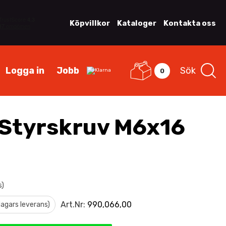
Köpvillkor
Kataloger
Kontakta oss
Logga in
Jobb
Sök
0
Styrskruv M6x16
s)
Art.Nr:
990,066,00
 dagars leverans)