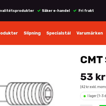
valitétsprodukter
Säker e-handel
Fri frakt
rodukter
Slipning
Specialstål
Varumärken
CMT 
53 kr
(42 kr exkl. mom
•
I lager (1-3