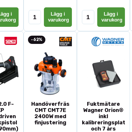
ägg i
Lägg i
Lägg i
arukorg
varukorg
varukorg
-62%
.0 F-
Handöverfräs
Fuktmätare
XP
CMT CMT7E
Wagner Orion®
driven
2400W med
inkl
pistol
finjustering
kalibreringsplatta
-90mm)
och 7 års