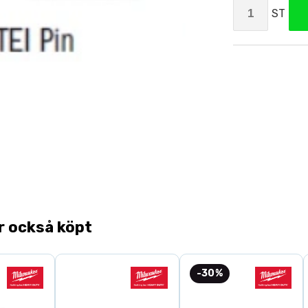
ST
r också köpt
-30%