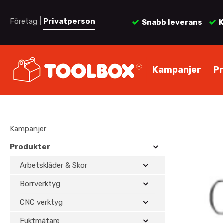
|
Företag
Privatperson
Snabb leverans
K
Kampanjer
P
Kampanjer
Produkter
Arbetskläder & Skor
Borrverktyg
CNC verktyg
Fuktmätare