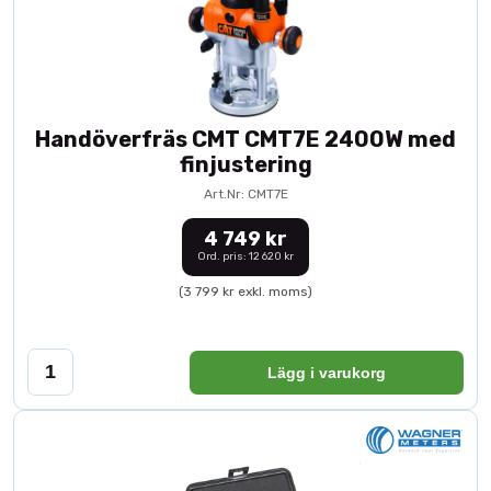
Handöverfräs CMT CMT7E 2400W med
finjustering
Art.Nr: CMT7E
4 749 kr
Ord. pris: 12 620 kr
(3 799 kr exkl. moms)
Lägg i varukorg