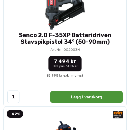
Senco 2.0 F-35XP Batteridriven
Stavspikpistol 34° (50-90mm)
Art.Nr: 10G2003N
7 494 kr
Ord. pris: 14 019 kr
(5 995 kr exkl. moms)
Lägg i varukorg
-62%