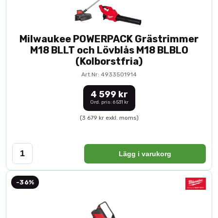
Milwaukee POWERPACK Grästrimmer
M18 BLLT och Lövblås M18 BLBLO
(Kolborstfria)
Art.Nr: 4933501914
4 599 kr
Ord. pris: 6 531 kr
(3 679 kr exkl. moms)
Lägg i varukorg
-36%