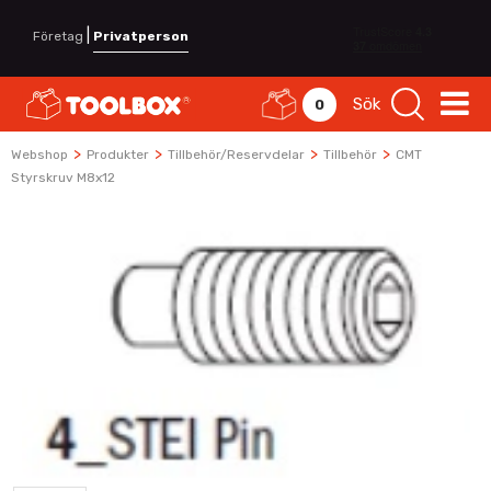
|
Företag
Privatperson
Sök
0
>
>
>
>
Webshop
Produkter
Tillbehör/Reservdelar
Tillbehör
CMT
Styrskruv M8x12