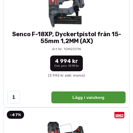
Senco F-18XP, Dyckertpistol från 15-
55mm 1,2MM (AX)
Art.Nr: 10M2001N
4 994 kr
Ord. pris: 13 119 kr
(3 995 kr exkl. moms)
Lägg i varukorg
-47%