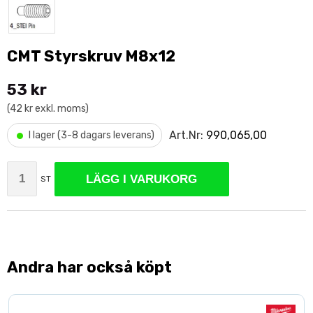
CMT Styrskruv M8x12
53 kr
(42 kr exkl. moms)
•
Art.Nr:
990,065,00
I lager (3-8 dagars leverans)
LÄGG I VARUKORG
ST
Andra har också köpt