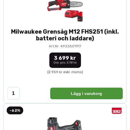
Milwaukee Grensåg M12 FHS251 (inkl.
batteri och laddare)
Art.Nr: 4933501917
3 699 kr
Ord. pris: 5 781 kr
(2 959 kr exkl. moms)
Lägg i varukorg
-62%