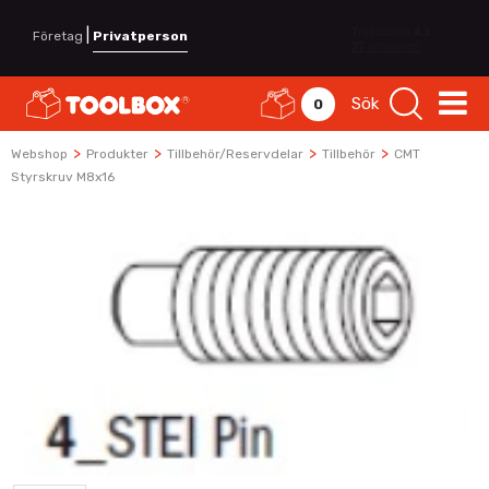
|
Företag
Privatperson
Sök
0
>
>
>
>
Webshop
Produkter
Tillbehör/Reservdelar
Tillbehör
CMT
Styrskruv M8x16