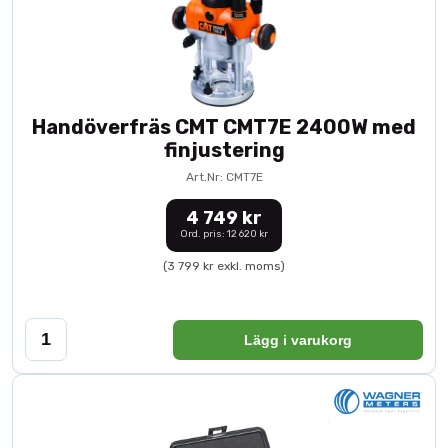
Handöverfräs CMT CMT7E 2400W med
finjustering
Art.Nr: CMT7E
4 749 kr
Ord. pris: 12 620 kr
(3 799 kr exkl. moms)
Lägg i varukorg