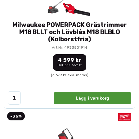
Milwaukee POWERPACK Grästrimmer
M18 BLLT och Lövblås M18 BLBLO
(Kolborstfria)
Art.Nr: 4933501914
4 599 kr
Ord. pris: 6 531 kr
(3 679 kr exkl. moms)
Lägg i varukorg
-36%