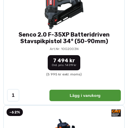
Senco 2.0 F-35XP Batteridriven
Stavspikpistol 34° (50-90mm)
Art.Nr: 10G2003N
7 494 kr
Ord. pris: 14 019 kr
(5 995 kr exkl. moms)
Lägg i varukorg
-62%