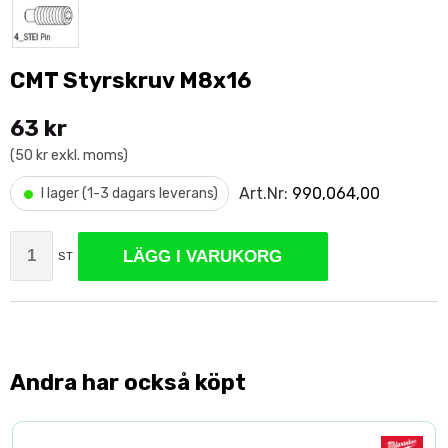
CMT Styrskruv M8x16
63 kr
(50 kr exkl. moms)
•
Art.Nr:
990,064,00
I lager (1-3 dagars leverans)
LÄGG I VARUKORG
ST
Andra har också köpt