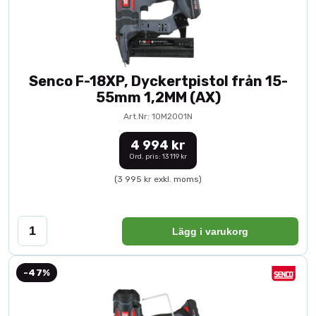
Senco F-18XP, Dyckertpistol från 15-
55mm 1,2MM (AX)
Art.Nr: 10M2001N
4 994 kr
Ord. pris: 13 119 kr
(3 995 kr exkl. moms)
Lägg i varukorg
-47%