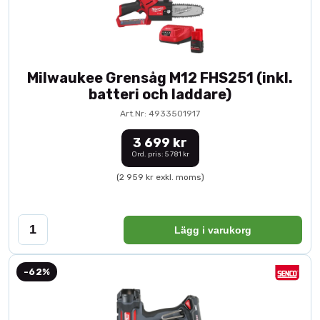
Milwaukee Grensåg M12 FHS251 (inkl.
batteri och laddare)
Art.Nr: 4933501917
3 699 kr
Ord. pris: 5 781 kr
(2 959 kr exkl. moms)
Lägg i varukorg
-62%