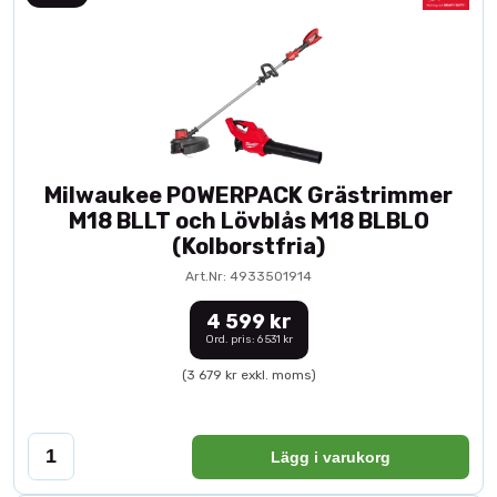
Milwaukee POWERPACK Grästrimmer
M18 BLLT och Lövblås M18 BLBLO
(Kolborstfria)
Art.Nr: 4933501914
4 599 kr
Ord. pris: 6 531 kr
(3 679 kr exkl. moms)
Lägg i varukorg