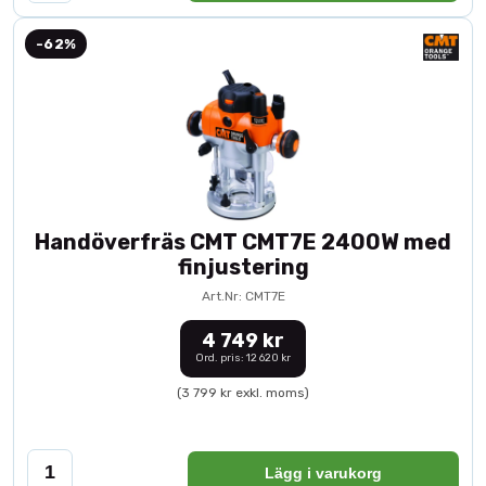
-62%
Handöverfräs CMT CMT7E 2400W med
finjustering
Art.Nr: CMT7E
4 749 kr
Ord. pris: 12 620 kr
(3 799 kr exkl. moms)
Lägg i varukorg