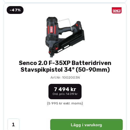
-47%
Senco 2.0 F-35XP Batteridriven
Stavspikpistol 34° (50-90mm)
Art.Nr: 10G2003N
7 494 kr
Ord. pris: 14 019 kr
(5 995 kr exkl. moms)
Lägg i varukorg