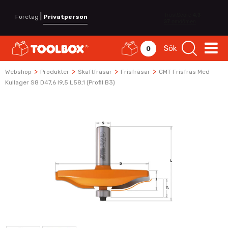
|
Företag
Privatperson
Sök
0
>
>
>
>
Webshop
Produkter
Skaftfräsar
Frisfräsar
CMT Frisfräs Med
Kullager S8 D47,6 I9,5 L58,1 (Profil B3)