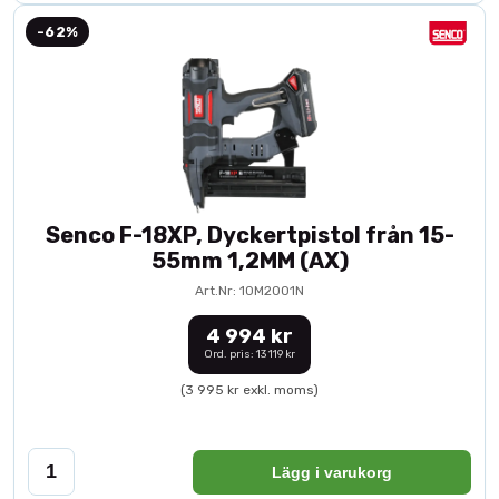
-62%
Senco F-18XP, Dyckertpistol från 15-
55mm 1,2MM (AX)
Art.Nr: 10M2001N
4 994 kr
Ord. pris: 13 119 kr
(3 995 kr exkl. moms)
Lägg i varukorg