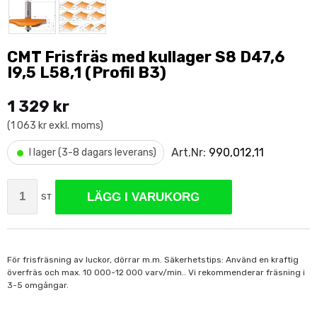
CMT Frisfräs med kullager S8 D47,6
I9,5 L58,1 (Profil B3)
1 329 kr
(1 063 kr exkl. moms)
•
Art.Nr:
990,012,11
I lager (3-8 dagars leverans)
LÄGG I VARUKORG
ST
För frisfräsning av luckor, dörrar m.m. Säkerhetstips: Använd en kraftig
överfräs och max. 10 000-12 000 varv/min.. Vi rekommenderar fräsning i
3-5 omgångar.