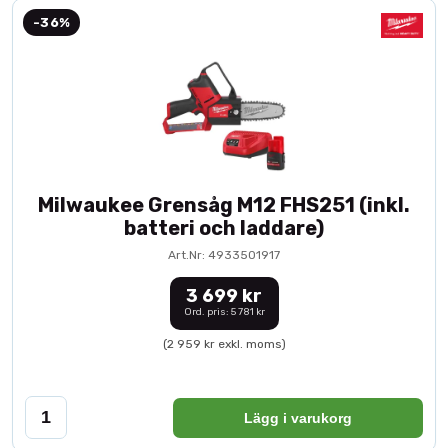
-36%
Milwaukee Grensåg M12 FHS251 (inkl.
batteri och laddare)
Art.Nr: 4933501917
3 699 kr
Ord. pris: 5 781 kr
(2 959 kr exkl. moms)
Lägg i varukorg