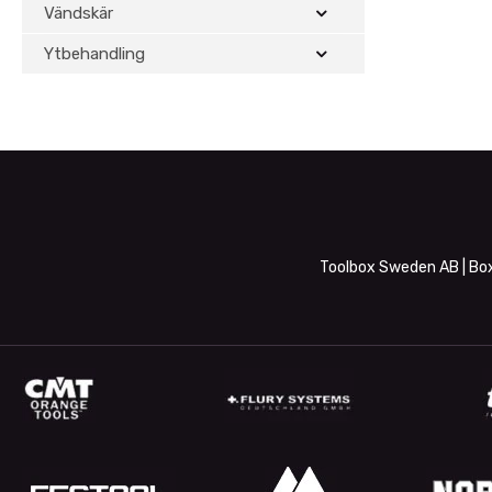
Vändskär
Ytbehandling
Toolbox Sweden AB | Box