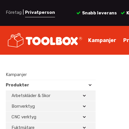
|
Företag
Privatperson
Snabb leverans
K
Kampanjer
P
Kampanjer
Produkter
Arbetskläder & Skor
Borrverktyg
CNC verktyg
Fuktmätare