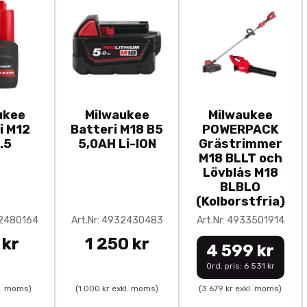
ukee
Milwaukee
Milwaukee
i M12
Batteri M18 B5
POWERPACK
.5
5,0AH Li-ION
Grästrimmer
M18 BLLT och
Lövblås M18
BLBLO
(Kolborstfria)
32480164
Art.Nr: 4932430483
Art.Nr: 4933501914
 kr
1 250 kr
4 599 kr
Ord. pris: 6 531 kr
l. moms)
(1 000 kr exkl. moms)
(3 679 kr exkl. moms)