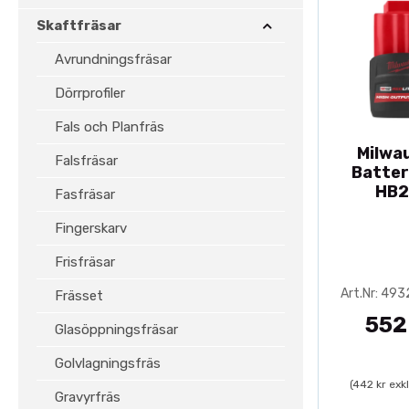
Skaftfräsar
Avrundningsfräsar
Dörrprofiler
Fals och Planfräs
Milwa
Falsfräsar
Batter
HB2
Fasfräsar
Fingerskarv
Frisfräsar
Art.Nr: 49
Frässet
552
Glasöppningsfräsar
Golvlagningsfräs
(442 kr exk
Gravyrfräs