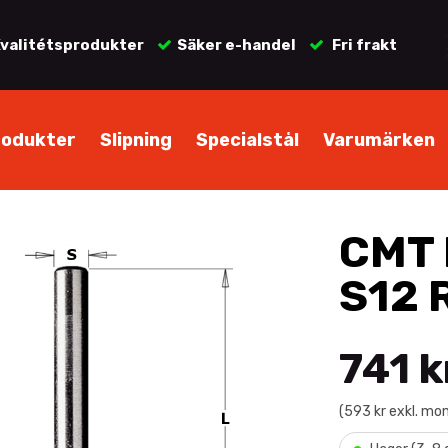
valitétsprodukter
Säker e-handel
Fri frakt
rodukter
Slipning
Specialstål
Varumärken
CMT P
S12 
741 k
(593 kr exkl. mo