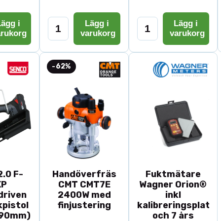
ägg i
Lägg i
Lägg i
arukorg
varukorg
varukorg
-62%
.0 F-
Handöverfräs
Fuktmätare
XP
CMT CMT7E
Wagner Orion®
driven
2400W med
inkl
pistol
finjustering
kalibreringsplatta
-90mm)
och 7 års