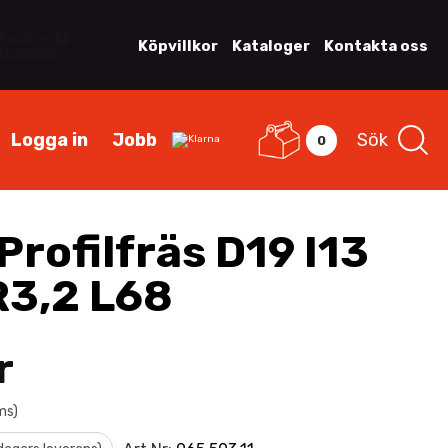
Köpvillkor
Kataloger
Kontakta oss
Logga in
Jobb
Sök
0
rofilfräs D19 I13
R3,2 L68
r
ms)