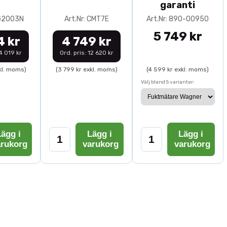
garanti
0G2003N
Art.Nr: CMT7E
Art.Nr: 890-00950
5 749 kr
4 kr
4 749 kr
14 019 kr
Ord. pris: 12 620 kr
kl. moms)
(3 799 kr exkl. moms)
(4 599 kr exkl. moms)
Välj bland 5 varianter:
ägg i
Lägg i
Lägg i
arukorg
varukorg
varukorg