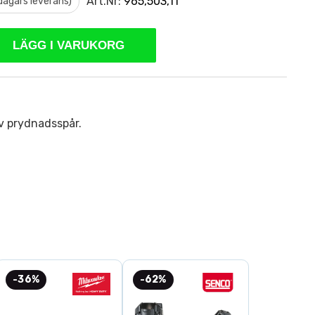
Art.Nr:
965,503,11
 dagars leverans)
LÄGG I VARUKORG
v prydnadsspår.
-36%
-62%