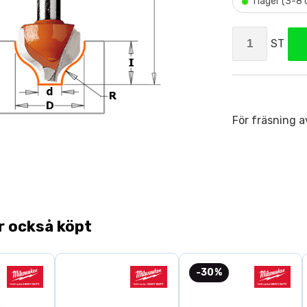
•
I lager (3-8
ST
För fräsning a
r också köpt
-30%