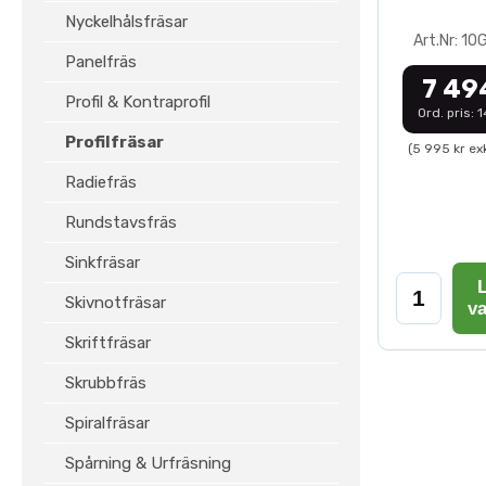
Nyckelhålsfräsar
Art.Nr: 1
Panelfräs
7 49
Profil & Kontraprofil
Ord. pris: 
Profilfräsar
(5 995 kr ex
Radiefräs
Rundstavsfräs
Sinkfräsar
L
Skivnotfräsar
v
Skriftfräsar
Skrubbfräs
Spiralfräsar
Spårning & Urfräsning