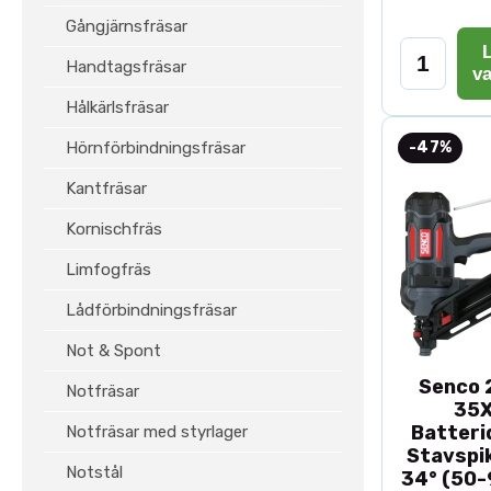
Gångjärnsfräsar
L
Handtagsfräsar
v
Hålkärlsfräsar
Hörnförbindningsfräsar
-47%
Kantfräsar
Kornischfräs
Limfogfräs
Lådförbindningsfräsar
Not & Spont
Senco 2
Notfräsar
35
Batteri
Notfräsar med styrlager
Stavspik
Notstål
34° (50