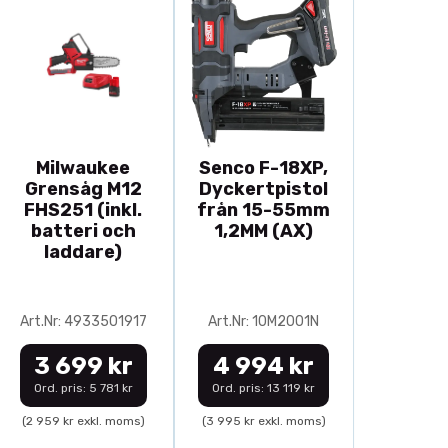
Milwaukee
Senco F-18XP,
Grensåg M12
Dyckertpistol
FHS251 (inkl.
från 15-55mm
batteri och
1,2MM (AX)
laddare)
Art.Nr: 4933501917
Art.Nr: 10M2001N
3 699 kr
4 994 kr
Ord. pris: 5 781 kr
Ord. pris: 13 119 kr
(2 959 kr exkl. moms)
(3 995 kr exkl. moms)