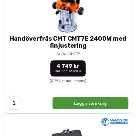
Handöverfräs CMT CMT7E 2400W med
finjustering
Art.Nr: CMT7E
4 749 kr
Ord. pris: 12 620 kr
(3 799 kr exkl. moms)
Lägg i varukorg