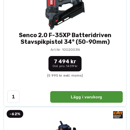
Senco 2.0 F-35XP Batteridriven
Stavspikpistol 34° (50-90mm)
Art.Nr: 10G2003N
7 494 kr
Ord. pris: 14 019 kr
(5 995 kr exkl. moms)
Lägg i varukorg
-62%