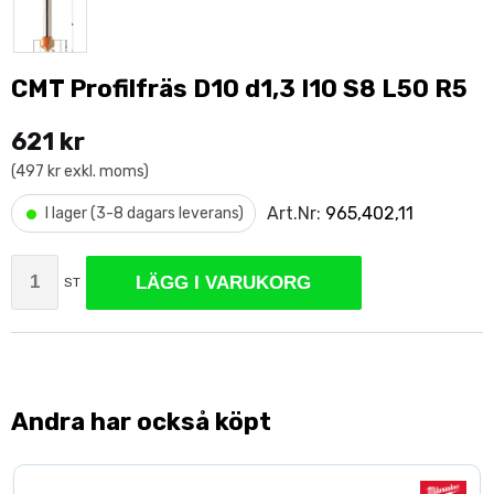
CMT Profilfräs D10 d1,3 I10 S8 L50 R5
621 kr
(497 kr exkl. moms)
•
Art.Nr:
965,402,11
I lager (3-8 dagars leverans)
LÄGG I VARUKORG
ST
Andra har också köpt