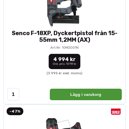
Senco F-18XP, Dyckertpistol från 15-
55mm 1,2MM (AX)
Art.Nr: 10M2001N
4 994 kr
Ord. pris: 13 119 kr
(3 995 kr exkl. moms)
Lägg i varukorg
-47%