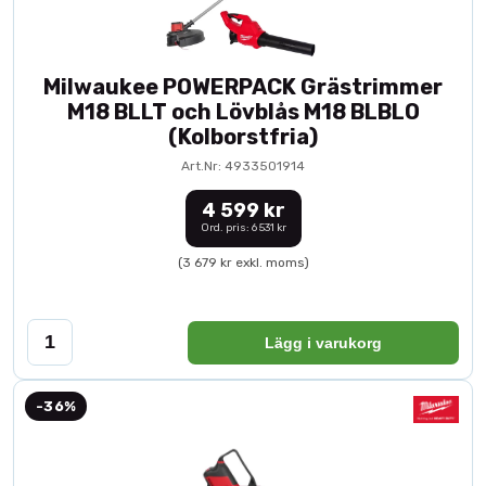
Milwaukee POWERPACK Grästrimmer
M18 BLLT och Lövblås M18 BLBLO
(Kolborstfria)
Art.Nr: 4933501914
4 599 kr
Ord. pris: 6 531 kr
(3 679 kr exkl. moms)
Lägg i varukorg
-36%