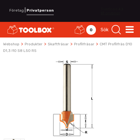
|
Företag
Privatperson
Sök
0
>
>
>
>
Webshop
Produkter
Skaftfräsar
Profilfräsar
CMT Profilfräs D10
D1,3 I10 S8 L50 R5