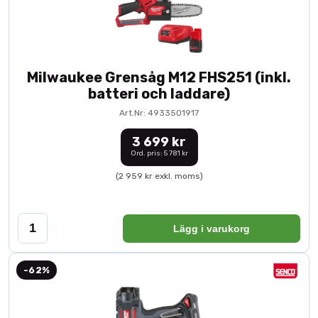
Milwaukee Grensåg M12 FHS251 (inkl.
batteri och laddare)
Art.Nr: 4933501917
3 699 kr
Ord. pris: 5 781 kr
(2 959 kr exkl. moms)
Lägg i varukorg
-62%