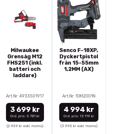
Milwaukee
Senco F-18XP,
Grensåg M12
Dyckertpistol
FHS251 (inkl.
från 15-55mm
batteri och
1,2MM (AX)
laddare)
Art.Nr: 4933501917
Art.Nr: 10M2001N
3 699 kr
4 994 kr
Ord. pris: 5 781 kr
Ord. pris: 13 119 kr
(2 959 kr exkl. moms)
(3 995 kr exkl. moms)