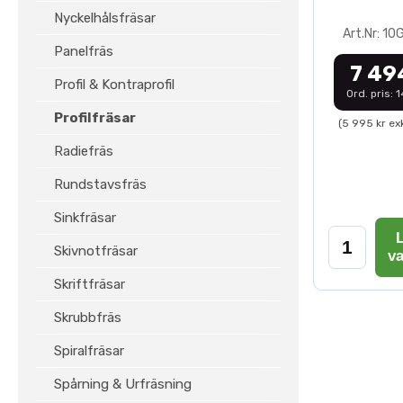
Nyckelhålsfräsar
Art.Nr: 1
Panelfräs
7 49
Profil & Kontraprofil
Ord. pris: 
Profilfräsar
(5 995 kr ex
Radiefräs
Rundstavsfräs
Sinkfräsar
L
Skivnotfräsar
v
Skriftfräsar
Skrubbfräs
Spiralfräsar
Spårning & Urfräsning