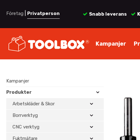
|
Företag
Privatperson
Snabb leverans
K
Kampanjer
P
Kampanjer
Produkter
Arbetskläder & Skor
Borrverktyg
CNC verktyg
Fuktmätare