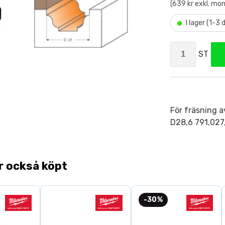
(639 kr exkl. mo
•
I lager (1-3
ST
För fräsning a
D28,6 791,027
r också köpt
-30%