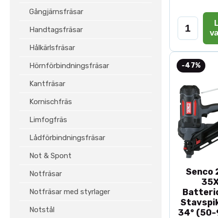
Gångjärnsfräsar
L
Handtagsfräsar
v
Hålkärlsfräsar
Hörnförbindningsfräsar
-47%
Kantfräsar
Kornischfräs
Limfogfräs
Lådförbindningsfräsar
Not & Spont
Senco 2
Notfräsar
35
Batteri
Notfräsar med styrlager
Stavspik
Notstål
34° (50