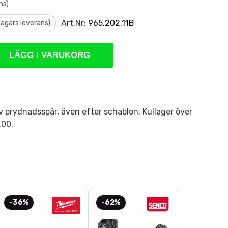
ms)
Art.Nr:
965,202,11B
 dagars leverans)
LÄGG I VARUKORG
v prydnadsspår, även efter schablon. Kullager över
,00.
-36%
-62%