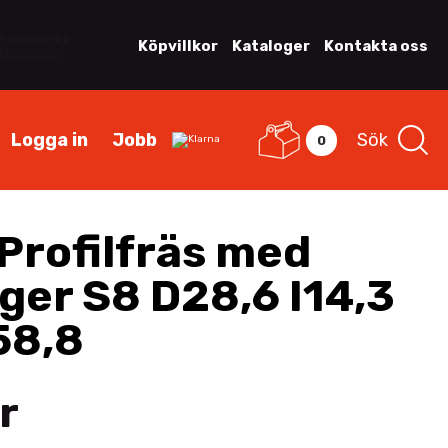
Köpvillkor
Kataloger
Kontakta oss
Logga in
Jobb
Sök
0
Profilfräs med
ager S8 D28,6 I14,3
58,8
r