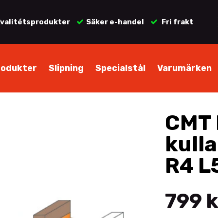
valitétsprodukter
Säker e-handel
Fri frakt
rodukter
Slipning
Specialstål
Varumärken
CMT 
kull
R4 L
799 k