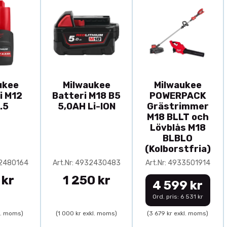
ukee
Milwaukee
Milwaukee
i M12
Batteri M18 B5
POWERPACK
.5
5,0AH Li-ION
Grästrimmer
M18 BLLT och
Lövblås M18
BLBLO
(Kolborstfria)
32480164
Art.Nr: 4932430483
Art.Nr: 4933501914
 kr
1 250 kr
4 599 kr
Ord. pris: 6 531 kr
l. moms)
(1 000 kr exkl. moms)
(3 679 kr exkl. moms)