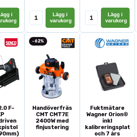
ägg i
Lägg i
Lägg i
arukorg
varukorg
varukorg
-62%
.0 F-
Handöverfräs
Fuktmätare
XP
CMT CMT7E
Wagner Orion®
driven
2400W med
inkl
pistol
finjustering
kalibreringsplatta
-90mm)
och 7 års