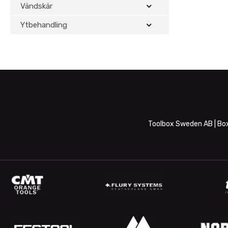
Vändskär
Ytbehandling
Toolbox Sweden AB | Box