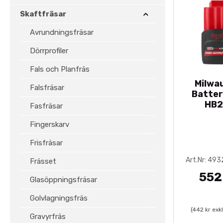
Skaftfräsar
Avrundningsfräsar
Dörrprofiler
Fals och Planfräs
Milwa
Falsfräsar
Batter
HB2
Fasfräsar
Fingerskarv
Frisfräsar
Art.Nr: 49
Frässet
552
Glasöppningsfräsar
Golvlagningsfräs
(442 kr exk
Gravyrfräs