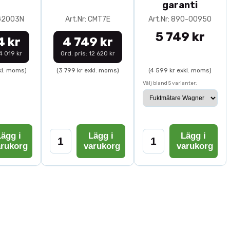
garanti
0G2003N
Art.Nr: CMT7E
Art.Nr: 890-00950
5 749 kr
4 kr
4 749 kr
14 019 kr
Ord. pris: 12 620 kr
kl. moms)
(3 799 kr exkl. moms)
(4 599 kr exkl. moms)
Välj bland 5 varianter:
ägg i
Lägg i
Lägg i
arukorg
varukorg
varukorg