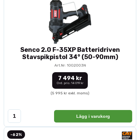
Senco 2.0 F-35XP Batteridriven
Stavspikpistol 34° (50-90mm)
Art.Nr: 10G2003N
7 494 kr
Ord. pris: 14 019 kr
(5 995 kr exkl. moms)
Lägg i varukorg
-62%