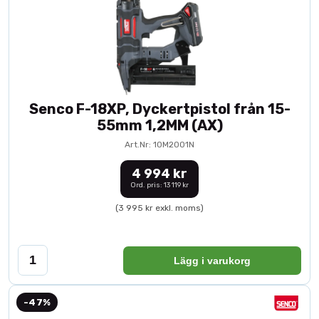
Senco F-18XP, Dyckertpistol från 15-
55mm 1,2MM (AX)
Art.Nr: 10M2001N
4 994 kr
Ord. pris: 13 119 kr
(3 995 kr exkl. moms)
Lägg i varukorg
-47%