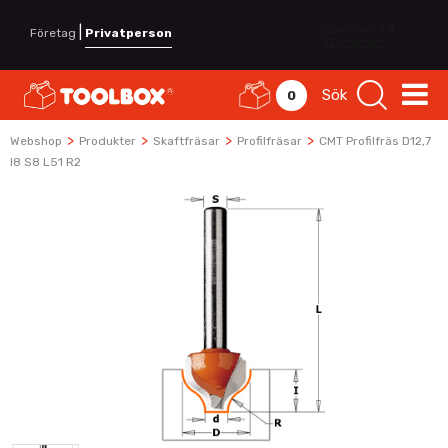
|
Företag
Privatperson
Sök
0
>
>
>
>
Webshop
Produkter
Skaftfräsar
Profilfräsar
CMT Profilfräs D12,7
I8 S8 L51 R2