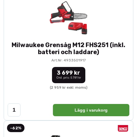
Milwaukee Grensåg M12 FHS251 (inkl.
batteri och laddare)
Art.Nr: 4933501917
3 699 kr
Ord. pris: 5 781 kr
(2 959 kr exkl. moms)
Lägg i varukorg
-62%