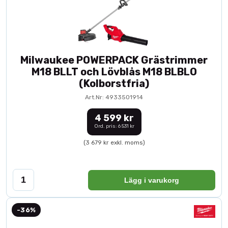
Milwaukee POWERPACK Grästrimmer
M18 BLLT och Lövblås M18 BLBLO
(Kolborstfria)
Art.Nr: 4933501914
4 599 kr
Ord. pris: 6 531 kr
(3 679 kr exkl. moms)
Lägg i varukorg
-36%