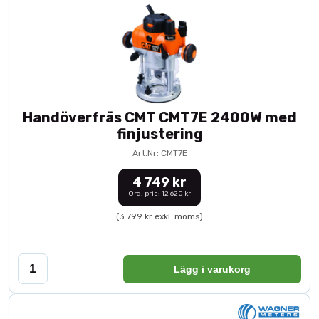
Handöverfräs CMT CMT7E 2400W med
finjustering
Art.Nr: CMT7E
4 749 kr
Ord. pris: 12 620 kr
(3 799 kr exkl. moms)
Lägg i varukorg