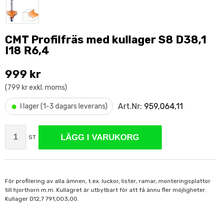
CMT Profilfräs med kullager S8 D38,1
I18 R6,4
999 kr
(799 kr exkl. moms)
•
Art.Nr:
959,064,11
I lager (1-3 dagars leverans)
LÄGG I VARUKORG
ST
För profilering av alla ämnen, t.ex. luckor, lister, ramar, monteringsplattor
till hjorthorn m.m. Kullagret är utbytbart för att få ännu fler möjligheter.
Kullager D12,7 791,003,00.