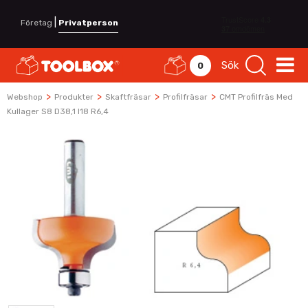
|
Företag
Privatperson
Sök
0
>
>
>
>
Webshop
Produkter
Skaftfräsar
Profilfräsar
CMT Profilfräs Med
Kullager S8 D38,1 I18 R6,4