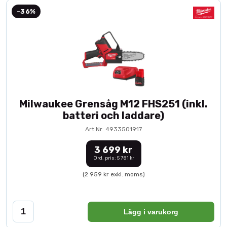
-36%
Milwaukee Grensåg M12 FHS251 (inkl.
batteri och laddare)
Art.Nr: 4933501917
3 699 kr
Ord. pris: 5 781 kr
(2 959 kr exkl. moms)
Lägg i varukorg