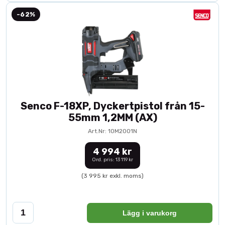
-62%
Senco F-18XP, Dyckertpistol från 15-
55mm 1,2MM (AX)
Art.Nr: 10M2001N
4 994 kr
Ord. pris: 13 119 kr
(3 995 kr exkl. moms)
Lägg i varukorg