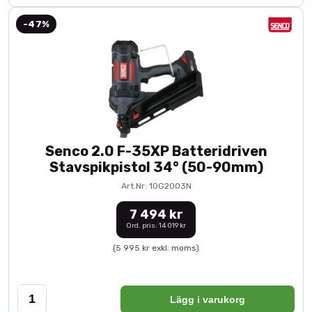
-47%
Senco 2.0 F-35XP Batteridriven
Stavspikpistol 34° (50-90mm)
Art.Nr: 10G2003N
7 494 kr
Ord. pris: 14 019 kr
(5 995 kr exkl. moms)
Lägg i varukorg