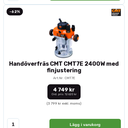
-62%
Handöverfräs CMT CMT7E 2400W med
finjustering
Art.Nr: CMT7E
4 749 kr
Ord. pris: 12 620 kr
(3 799 kr exkl. moms)
Lägg i varukorg