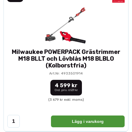
Milwaukee POWERPACK Grästrimmer
M18 BLLT och Lövblås M18 BLBLO
(Kolborstfria)
Art.Nr: 4933501914
4 599 kr
Ord. pris: 6 531 kr
(3 679 kr exkl. moms)
Lägg i varukorg