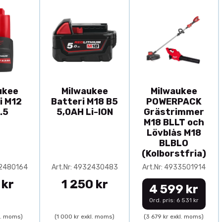
ukee
Milwaukee
Milwaukee
i M12
Batteri M18 B5
POWERPACK
.5
5,0AH Li-ION
Grästrimmer
M18 BLLT och
Lövblås M18
BLBLO
(Kolborstfria)
32480164
Art.Nr: 4932430483
Art.Nr: 4933501914
 kr
1 250 kr
4 599 kr
Ord. pris: 6 531 kr
l. moms)
(1 000 kr exkl. moms)
(3 679 kr exkl. moms)