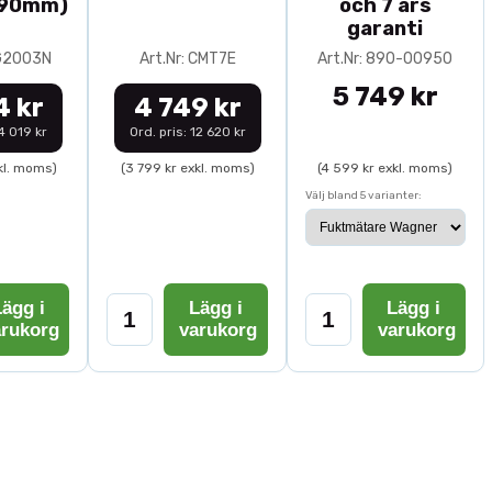
-90mm)
och 7 års
garanti
0G2003N
Art.Nr: CMT7E
Art.Nr: 890-00950
5 749 kr
4 kr
4 749 kr
14 019 kr
Ord. pris: 12 620 kr
kl. moms)
(3 799 kr exkl. moms)
(4 599 kr exkl. moms)
Välj bland 5 varianter:
ägg i
Lägg i
Lägg i
arukorg
varukorg
varukorg