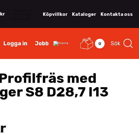
 kr
Köpvillkor
Kataloger
Kontakta oss
Logga in
Jobb
Sök
0
Profilfräs med
ger S8 D28,7 I13
r