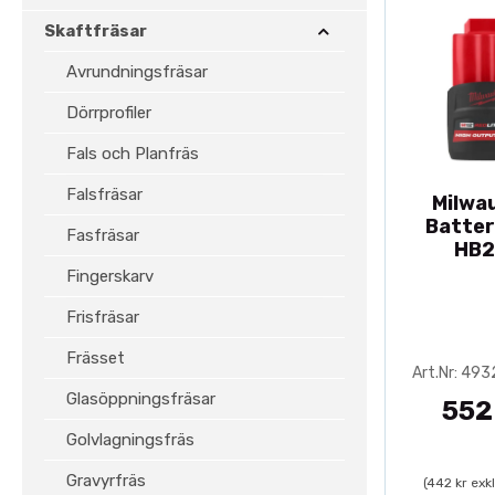
Skaftfräsar
Avrundningsfräsar
Dörrprofiler
Fals och Planfräs
Falsfräsar
Milwa
Batter
Fasfräsar
HB2
Fingerskarv
Frisfräsar
Frässet
Art.Nr: 49
Glasöppningsfräsar
552
Golvlagningsfräs
Gravyrfräs
(442 kr exk