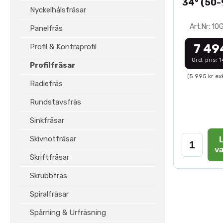
34° (50
Nyckelhålsfräsar
Art.Nr: 1
Panelfräs
7 49
Profil & Kontraprofil
Ord. pris: 
Profilfräsar
(5 995 kr ex
Radiefräs
Rundstavsfräs
Sinkfräsar
Skivnotfräsar
L
v
Skriftfräsar
Skrubbfräs
Spiralfräsar
Spårning & Urfräsning