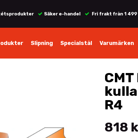
tétsprodukter
Säker e-handel
Fri frakt från 1 499
rodukter
Slipning
Specialstål
Varumärken
CMT 
kulla
R4
818 k