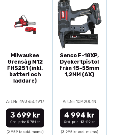
Milwaukee
Senco F-18XP,
Grensåg M12
Dyckertpistol
FHS251 (inkl.
från 15-55mm
batteri och
1,2MM (AX)
laddare)
Art.Nr: 4933501917
Art.Nr: 10M2001N
3 699 kr
4 994 kr
Ord. pris: 5 781 kr
Ord. pris: 13 119 kr
(2 959 kr exkl. moms)
(3 995 kr exkl. moms)