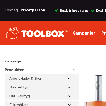
|
Företag
Privatperson
Snabb leverans
Kvali
Kampanjer
P
Kampanjer
Produkter
Arbetskläder & Skor
Borrverktyg
CNC verktyg
Fuktmätare