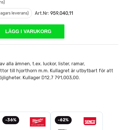
ms)
Art.Nr:
959,040,11
 dagars leverans)
LÄGG I VARUKORG
av alla ämnen, t.ex. luckor, lister, ramar,
tor till hjorthorn m.m. Kullagret är utbytbart för att
öjligheter. Kullager D12,7 791,003,00.
-36%
-62%