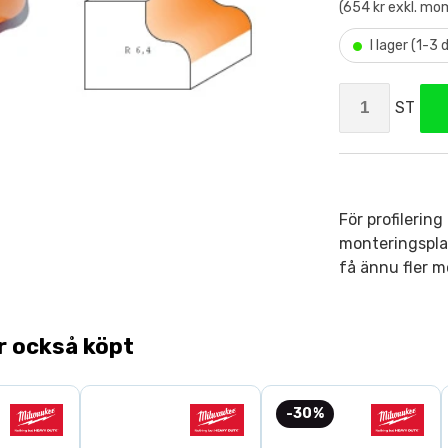
(654 kr exkl. mo
•
I lager (1-3
ST
För profilering 
monteringsplat
få ännu fler m
r också köpt
-30%