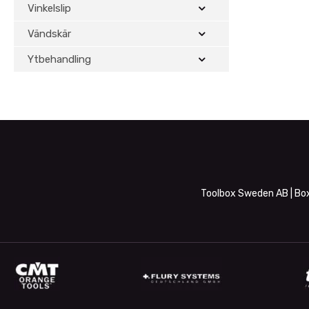
Vinkelslip
Vändskär
Ytbehandling
Toolbox Sweden AB | Box