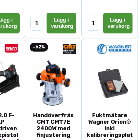
ägg i
Lägg i
Lägg i
arukorg
varukorg
varukorg
-62%
.0 F-
Handöverfräs
Fuktmätare
XP
CMT CMT7E
Wagner Orion®
driven
2400W med
inkl
pistol
finjustering
kalibreringsplatta