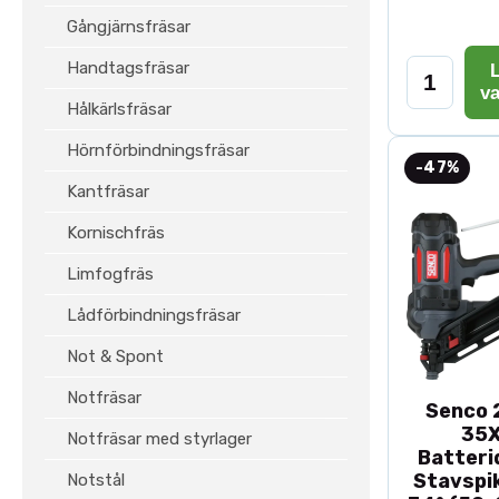
Gångjärnsfräsar
Handtagsfräsar
L
v
Hålkärlsfräsar
Hörnförbindningsfräsar
-47%
Kantfräsar
Kornischfräs
Limfogfräs
Lådförbindningsfräsar
Not & Spont
Notfräsar
Senco 2
35
Notfräsar med styrlager
Batteri
Stavspik
Notstål