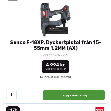
Senco F-18XP, Dyckertpistol från 15-
55mm 1,2MM (AX)
Art.Nr: 10M2001N
4 994 kr
Ord. pris: 13 119 kr
(3 995 kr exkl. moms)
Lägg i varukorg
-47%