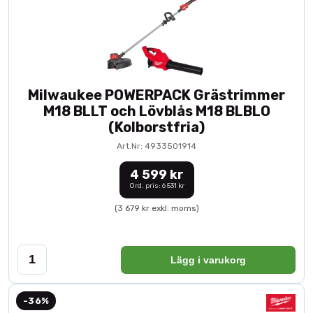
Milwaukee POWERPACK Grästrimmer
M18 BLLT och Lövblås M18 BLBLO
(Kolborstfria)
Art.Nr: 4933501914
4 599 kr
Ord. pris: 6 531 kr
(3 679 kr exkl. moms)
Lägg i varukorg
-36%