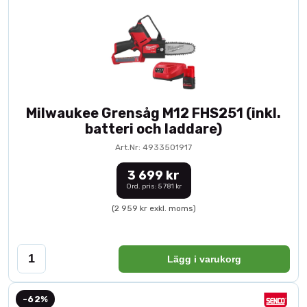
Milwaukee Grensåg M12 FHS251 (inkl.
batteri och laddare)
Art.Nr: 4933501917
3 699 kr
Ord. pris: 5 781 kr
(2 959 kr exkl. moms)
Lägg i varukorg
-62%