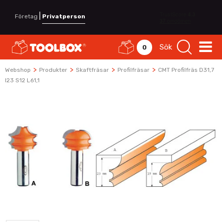
|
Företag
Privatperson
Sök
0
>
>
>
>
Webshop
Produkter
Skaftfräsar
Profilfräsar
CMT Profilfräs D31,7
I23 S12 L61,1