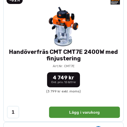
-62%
Handöverfräs CMT CMT7E 2400W med
finjustering
Art.Nr: CMT7E
4 749 kr
Ord. pris: 12 620 kr
(3 799 kr exkl. moms)
Lägg i varukorg