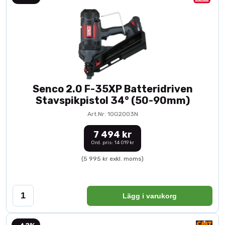
Senco 2.0 F-35XP Batteridriven
Stavspikpistol 34° (50-90mm)
Art.Nr: 10G2003N
7 494 kr
Ord. pris: 14 019 kr
(5 995 kr exkl. moms)
Lägg i varukorg