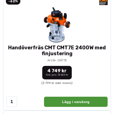
-62%
Handöverfräs CMT CMT7E 2400W med
finjustering
Art.Nr: CMT7E
4 749 kr
Ord. pris: 12 620 kr
(3 799 kr exkl. moms)
Lägg i varukorg