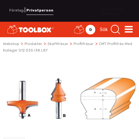
|
Företag
Privatperson
Sök
0
>
>
>
>
Webshop
Produkter
Skaftfräsar
Profilfräsar
CMT Profilfräs Med
Kullager S12 D35 I38 L87