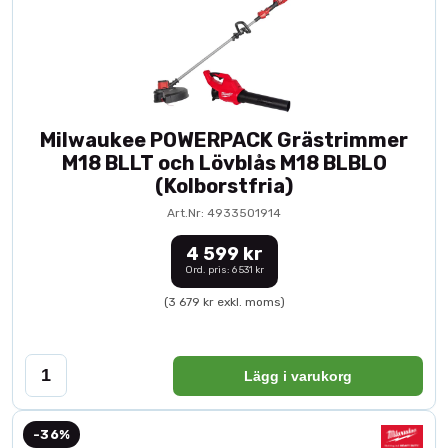
Milwaukee POWERPACK Grästrimmer
M18 BLLT och Lövblås M18 BLBLO
(Kolborstfria)
Art.Nr: 4933501914
4 599 kr
Ord. pris: 6 531 kr
(3 679 kr exkl. moms)
Lägg i varukorg
-36%