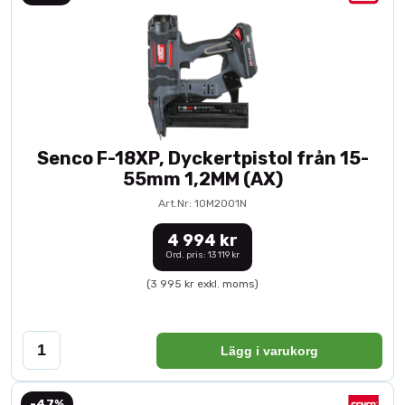
Senco F-18XP, Dyckertpistol från 15-
55mm 1,2MM (AX)
Art.Nr: 10M2001N
4 994 kr
Ord. pris: 13 119 kr
(3 995 kr exkl. moms)
Lägg i varukorg
-47%