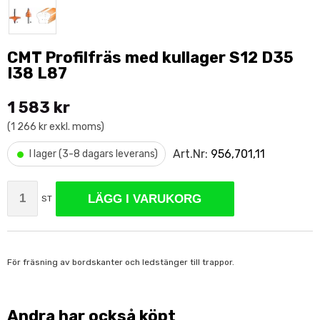
CMT Profilfräs med kullager S12 D35
I38 L87
1 583 kr
(1 266 kr exkl. moms)
•
Art.Nr:
956,701,11
I lager (3-8 dagars leverans)
LÄGG I VARUKORG
ST
För fräsning av bordskanter och ledstänger till trappor.
Andra har också köpt