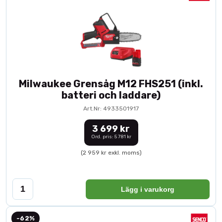
Milwaukee Grensåg M12 FHS251 (inkl.
batteri och laddare)
Art.Nr: 4933501917
3 699 kr
Ord. pris: 5 781 kr
(2 959 kr exkl. moms)
Lägg i varukorg
-62%