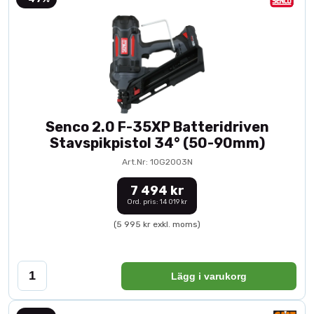
Senco 2.0 F-35XP Batteridriven
Stavspikpistol 34° (50-90mm)
Art.Nr: 10G2003N
7 494 kr
Ord. pris: 14 019 kr
(5 995 kr exkl. moms)
Lägg i varukorg