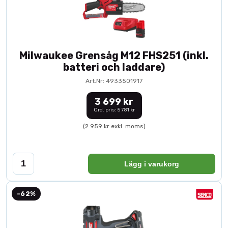
Milwaukee Grensåg M12 FHS251 (inkl.
batteri och laddare)
Art.Nr: 4933501917
3 699 kr
Ord. pris: 5 781 kr
(2 959 kr exkl. moms)
Lägg i varukorg
-62%