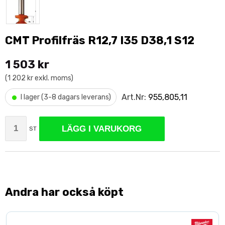
CMT Profilfräs R12,7 I35 D38,1 S12
1 503 kr
(1 202 kr exkl. moms)
•
Art.Nr:
955,805,11
I lager (3-8 dagars leverans)
LÄGG I VARUKORG
ST
Andra har också köpt