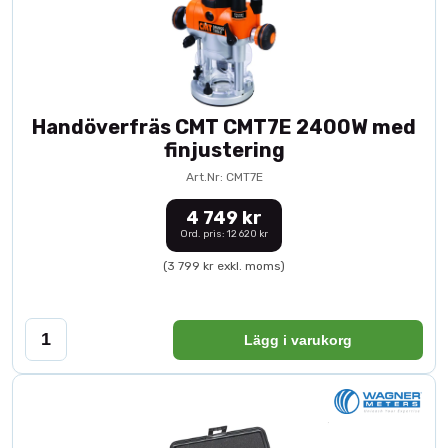
Handöverfräs CMT CMT7E 2400W med
finjustering
Art.Nr: CMT7E
4 749 kr
Ord. pris: 12 620 kr
(3 799 kr exkl. moms)
Lägg i varukorg