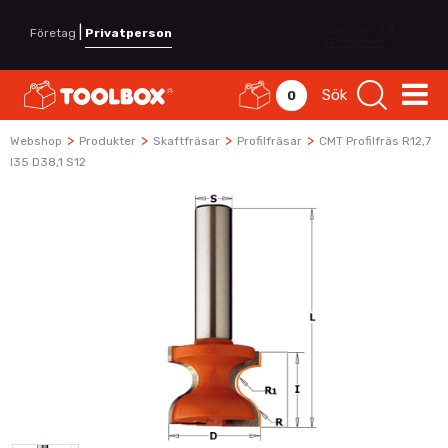
|
Företag
Privatperson
Sök
0
>
>
>
>
Webshop
Produkter
Skaftfräsar
Profilfräsar
CMT Profilfräs R12,7
I35 D38,1 S12