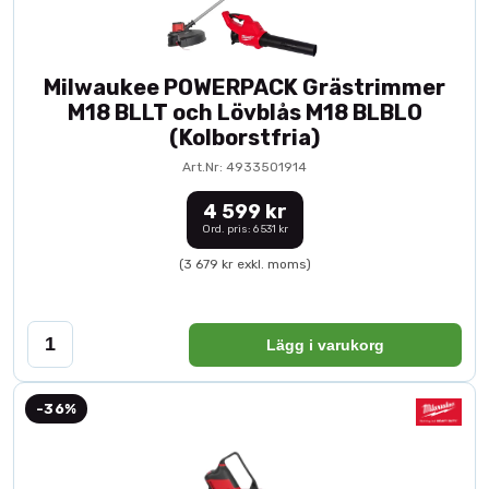
Milwaukee POWERPACK Grästrimmer
M18 BLLT och Lövblås M18 BLBLO
(Kolborstfria)
Art.Nr: 4933501914
4 599 kr
Ord. pris: 6 531 kr
(3 679 kr exkl. moms)
Lägg i varukorg
-36%