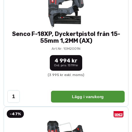
Senco F-18XP, Dyckertpistol från 15-
55mm 1,2MM (AX)
Art.Nr: 10M2001N
4 994 kr
Ord. pris: 13 119 kr
(3 995 kr exkl. moms)
Lägg i varukorg
-47%