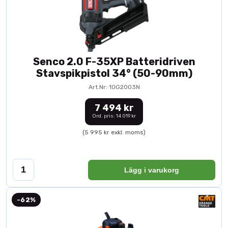
Senco 2.0 F-35XP Batteridriven
Stavspikpistol 34° (50-90mm)
Art.Nr: 10G2003N
7 494 kr
Ord. pris: 14 019 kr
(5 995 kr exkl. moms)
Lägg i varukorg
-62%