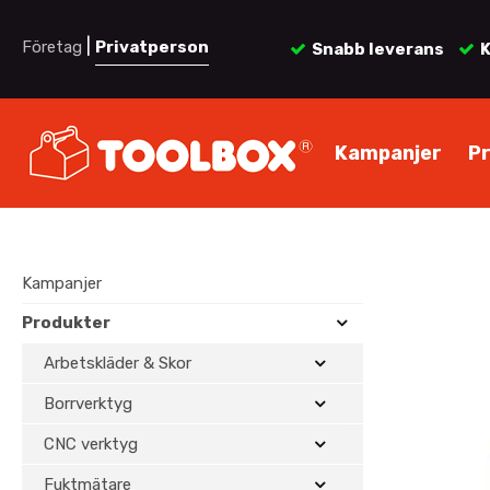
|
Företag
Privatperson
Snabb leverans
K
Kampanjer
P
Kampanjer
Produkter
Arbetskläder & Skor
Borrverktyg
CNC verktyg
Fuktmätare