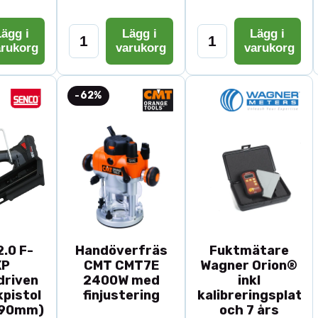
ägg i
Lägg i
Lägg i
arukorg
varukorg
varukorg
-62%
.0 F-
Handöverfräs
Fuktmätare
XP
CMT CMT7E
Wagner Orion®
driven
2400W med
inkl
pistol
finjustering
kalibreringsplatta
-90mm)
och 7 års