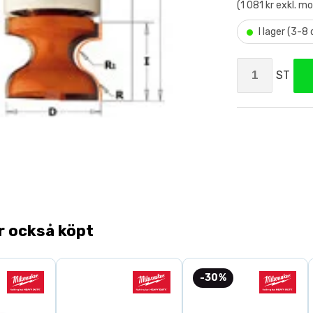
(1 081 kr exkl. m
•
I lager (3-8
ST
r också köpt
-30%