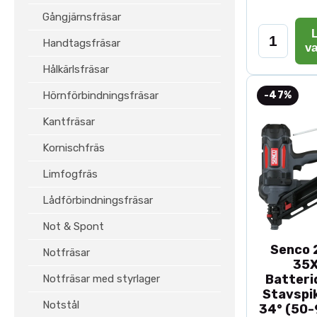
Gångjärnsfräsar
L
Handtagsfräsar
v
Hålkärlsfräsar
Hörnförbindningsfräsar
-47%
Kantfräsar
Kornischfräs
Limfogfräs
Lådförbindningsfräsar
Not & Spont
Senco 2
Notfräsar
35
Batteri
Notfräsar med styrlager
Stavspik
Notstål
34° (50