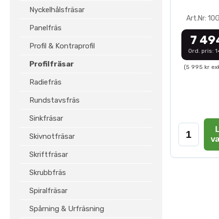
Nyckelhålsfräsar
Art.Nr: 1
Panelfräs
7 49
Profil & Kontraprofil
Ord. pris: 
Profilfräsar
(5 995 kr ex
Radiefräs
Rundstavsfräs
Sinkfräsar
L
Skivnotfräsar
v
Skriftfräsar
Skrubbfräs
Spiralfräsar
Spårning & Urfräsning