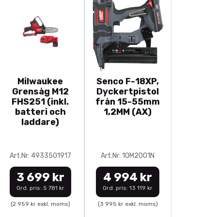
Milwaukee
Senco F-18XP,
Grensåg M12
Dyckertpistol
FHS251 (inkl.
från 15-55mm
batteri och
1,2MM (AX)
laddare)
Art.Nr: 4933501917
Art.Nr: 10M2001N
3 699 kr
4 994 kr
Ord. pris: 5 781 kr
Ord. pris: 13 119 kr
(2 959 kr exkl. moms)
(3 995 kr exkl. moms)