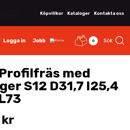
Köpvillkor
Kataloger
Kontakta oss
Logga in
Jobb
Sök
0
Profilfräs med
ger S12 D31,7 I25,4
 L73
 kr