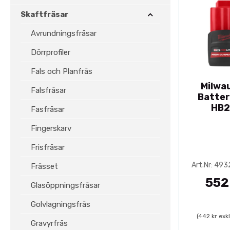
Skaftfräsar
Avrundningsfräsar
Dörrprofiler
Fals och Planfräs
Milwa
Falsfräsar
Batter
HB2
Fasfräsar
Fingerskarv
Frisfräsar
Art.Nr: 49
Frässet
552
Glasöppningsfräsar
Golvlagningsfräs
(442 kr exk
Gravyrfräs