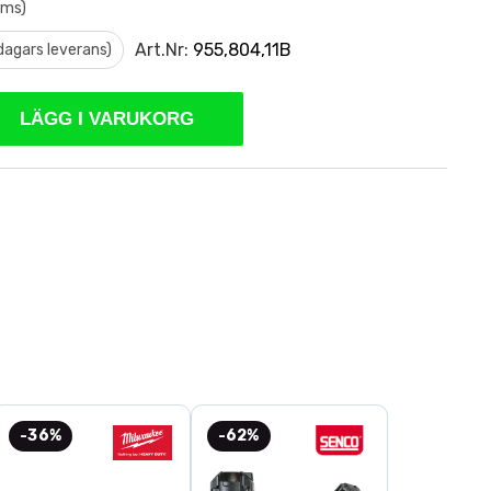
oms)
Art.Nr:
955,804,11B
 dagars leverans)
LÄGG I VARUKORG
-36%
-62%