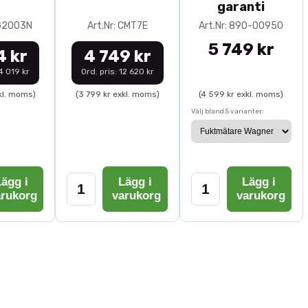
garanti
0G2003N
Art.Nr: CMT7E
Art.Nr: 890-00950
5 749 kr
4 kr
4 749 kr
14 019 kr
Ord. pris: 12 620 kr
kl. moms)
(3 799 kr exkl. moms)
(4 599 kr exkl. moms)
Välj bland 5 varianter:
ägg i
Lägg i
Lägg i
arukorg
varukorg
varukorg