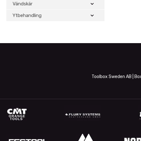
Vändskär
Ytbehandling
Toolbox Sweden AB | Box