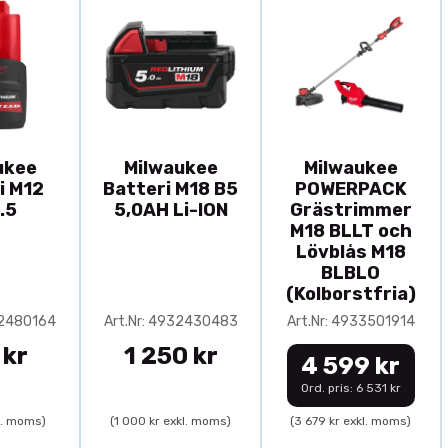
ukee
Milwaukee
Milwaukee
i M12
Batteri M18 B5
POWERPACK
.5
5,0AH Li-ION
Grästrimmer
M18 BLLT och
Lövblås M18
BLBLO
(Kolborstfria)
32480164
Art.Nr: 4932430483
Art.Nr: 4933501914
 kr
1 250 kr
4 599 kr
Ord. pris: 6 531 kr
l. moms)
(1 000 kr exkl. moms)
(3 679 kr exkl. moms)