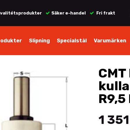
valitétsprodukter
Säker e-handel
Fri frakt
rodukter
Slipning
Specialstål
Varumärken
CMT 
kulla
R9,5
1 351