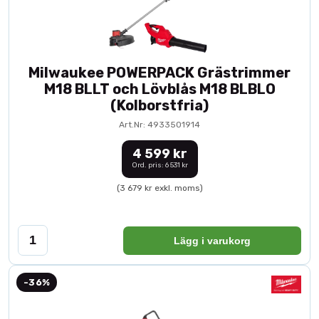
Milwaukee POWERPACK Grästrimmer
M18 BLLT och Lövblås M18 BLBLO
(Kolborstfria)
Art.Nr: 4933501914
4 599 kr
Ord. pris: 6 531 kr
(3 679 kr exkl. moms)
Lägg i varukorg
-36%