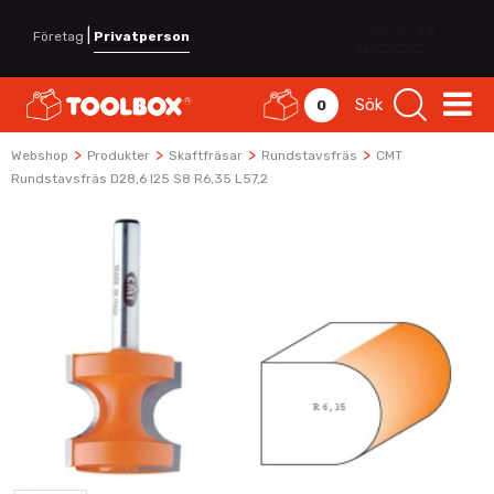
|
Företag
Privatperson
Sök
0
>
>
>
>
Webshop
Produkter
Skaftfräsar
Rundstavsfräs
CMT
Rundstavsfräs D28,6 I25 S8 R6,35 L57,2