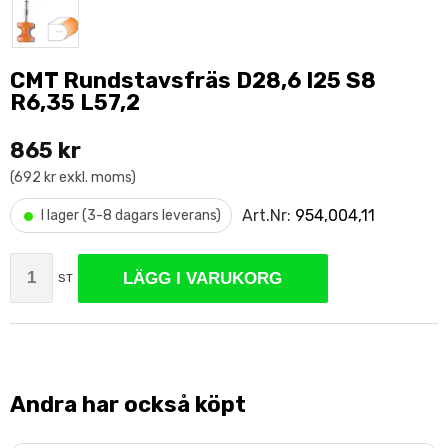
CMT Rundstavsfräs D28,6 I25 S8
R6,35 L57,2
865 kr
(692 kr exkl. moms)
•
Art.Nr:
954,004,11
I lager (3-8 dagars leverans)
LÄGG I VARUKORG
ST
Andra har också köpt