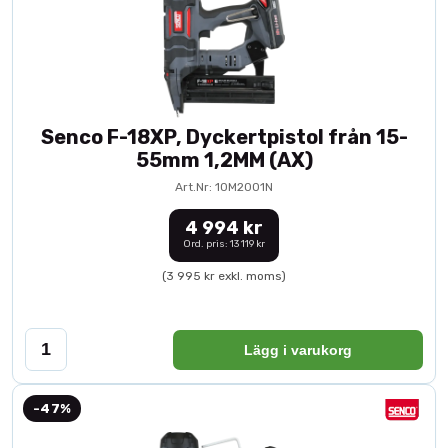
Senco F-18XP, Dyckertpistol från 15-
55mm 1,2MM (AX)
Art.Nr: 10M2001N
4 994 kr
Ord. pris: 13 119 kr
(3 995 kr exkl. moms)
Lägg i varukorg
-47%