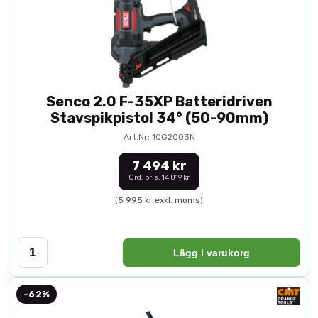
Senco 2.0 F-35XP Batteridriven
Stavspikpistol 34° (50-90mm)
Art.Nr: 10G2003N
7 494 kr
Ord. pris: 14 019 kr
(5 995 kr exkl. moms)
Lägg i varukorg
-62%