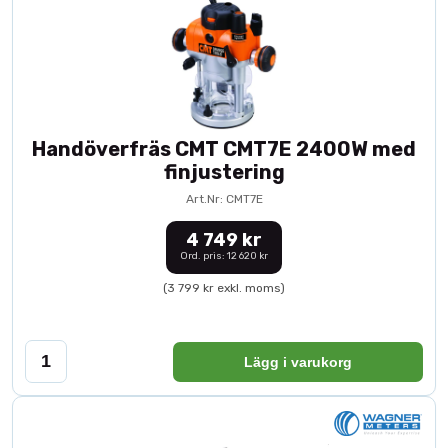
Handöverfräs CMT CMT7E 2400W med
finjustering
Art.Nr: CMT7E
4 749 kr
Ord. pris: 12 620 kr
(3 799 kr exkl. moms)
Lägg i varukorg