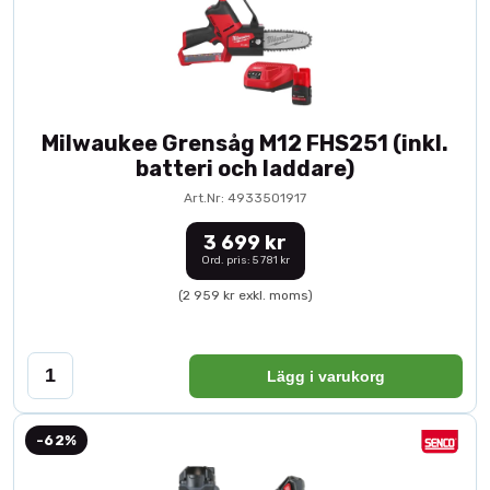
Milwaukee Grensåg M12 FHS251 (inkl.
batteri och laddare)
Art.Nr: 4933501917
3 699 kr
Ord. pris: 5 781 kr
(2 959 kr exkl. moms)
Lägg i varukorg
-62%